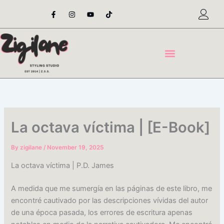
Skip
F
I
Y
T
a
n
o
i
to
c
s
u
k
content
e
t
t
t
b
a
u
o
o
g
b
k
o
r
e
k
a
-
m
f
La octava víctima | [E-Book]
By
zigilane
/
November 19, 2025
La octava víctima | P.D. James
A medida que me sumergía en las páginas de este libro, me
encontré cautivado por las descripciones vívidas del autor
de una época pasada, los errores de escritura apenas