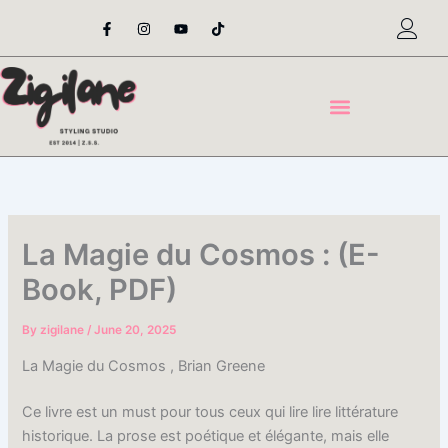
Skip
F
I
Y
T
a
n
o
i
to
c
s
u
k
content
e
t
t
t
b
a
u
o
o
g
b
k
o
r
e
k
a
-
m
f
La Magie du Cosmos : (E-
Book, PDF)
By
zigilane
/
June 20, 2025
La Magie du Cosmos , Brian Greene
Ce livre est un must pour tous ceux qui lire lire littérature
historique. La prose est poétique et élégante, mais elle