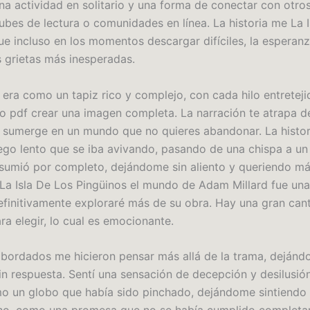
na actividad en solitario y una forma de conectar con otros
lubes de lectura o comunidades en línea. La historia me La 
ue incluso en los momentos descargar difíciles, la esperan
s grietas más inesperadas.
a era como un tapiz rico y complejo, con cada hilo entretej
ro pdf crear una imagen completa. La narración te atrapa d
te sumerge en un mundo que no quieres abandonar. La histori
go lento que se iba avivando, pasando de una chispa a un
umió por completo, dejándome sin aliento y queriendo má
La Isla De Los Pingüinos el mundo de Adam Millard fue un
efinitivamente exploraré más de su obra. Hay una gran can
ra elegir, lo cual es emocionante.
bordados me hicieron pensar más allá de la trama, deján
in respuesta. Sentí una sensación de decepción y desilusión
omo un globo que había sido pinchado, dejándome sintiendo