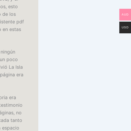
nos, esto
 de los
AUD
sistente pdf
USD
o en estas
e ningún
 un poco
vió La Isla
 página era
oria era
testimonio
áginas, no
cada tanto
a espacio