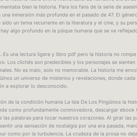
entaba bien la historia. Para los fans de la serie de asesi
 una inmersión más profunda en el pasado de 47. El género
sido un tema recurrente en la literatura y el cine, y su per
 hay algo profundo en la psique humana que se ve reflejad
s. Es una lectura ligera y libro pdf pero la historia no romp
vo. Los clichés son predecibles y los personajes se sienten
nales. No es malo, solo no memorable. La historia me envol
üinos un universo de misterios y revelaciones, donde cada
ión a explorar lo desconocido.
ión de la condición humana La Isla De Los Pingüinos la hist
unda como profundamente conmovedora, descargar ebook 
 las palabras para tocar nuestros corazones. Al girar las p
 sentir una sensación de nostalgia por una era pasada, mar
our como por la turbulencia. La crudeza de la prosa no dej