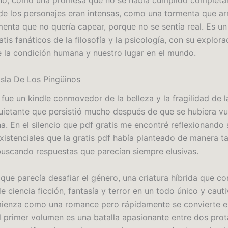
cho, como una promesa que no se había cumplido completa
e los personajes eran intensas, como una tormenta que arr
menta que no quería capear, porque no se sentía real. Es un
atis fanáticos de la filosofía y la psicología, con su explora
 la condición humana y nuestro lugar en el mundo.
Isla De Los Pingüinos
 fue un kindle conmovedor de la belleza y la fragilidad de l
uietante que persistió mucho después de que se hubiera vu
a. En el silencio que pdf gratis me encontré reflexionando 
xistenciales que la gratis pdf había planteado de manera t
buscando respuestas que parecían siempre elusivas.
o que parecía desafiar el género, una criatura híbrida que 
 ciencia ficción, fantasía y terror en un todo único y cauti
mienza como una romance pero rápidamente se convierte e
El primer volumen es una batalla apasionante entre dos pro