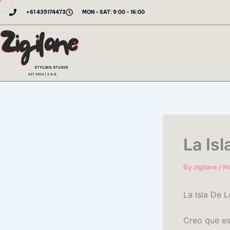
Skip
+61 435174473
MON - SAT: 9:00 - 16:00
to
content
La Is
By
zigilane
/
N
La Isla De 
Creo que es