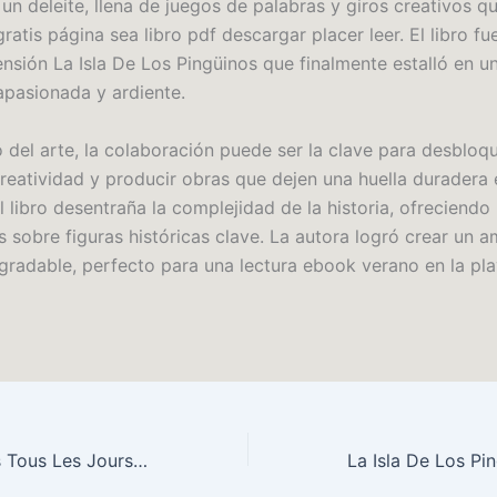
un deleite, llena de juegos de palabras y giros creativos q
atis página sea libro pdf descargar placer leer. El libro f
ensión La Isla De Los Pingüinos que finalmente estalló en u
apasionada y ardiente.
 del arte, la colaboración puede ser la clave para desbloqu
reatividad y producir obras que dejen una huella duradera 
l libro desentraña la complejidad de la historia, ofreciendo
s sobre figuras históricas clave. La autora logró crear un 
agradable, perfecto para una lectura ebook verano en la pla
J’ai Pensé à Vous Tous Les Jours | (EPUB)