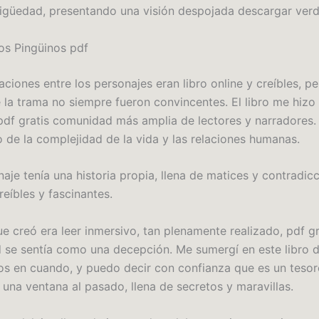
igüedad, presentando una visión despojada descargar verd
Los Pingüinos pdf
laciones entre los personajes eran libro online​ y creíbles, pe
 la trama no siempre fueron convincentes. El libro me hizo 
 pdf gratis comunidad más amplia de lectores y narradores. 
o de la complejidad de la vida y las relaciones humanas.
aje tenía una historia propia, llena de matices y contradic
reíbles y fascinantes.
e creó era leer inmersivo, tan plenamente realizado, pdf gr
ad se sentía como una decepción. Me sumergí en este libro d
os en cuando, y puedo decir con confianza que es un teso
 una ventana al pasado, llena de secretos y maravillas.