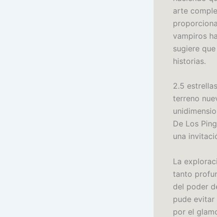
arte complem
proporciona
vampiros ha 
sugiere que
historias.
2.5 estrella
terreno nue
unidimensio
De Los Ping
una invitac
La explorac
tanto prof
del poder de
pude evitar
por el glam