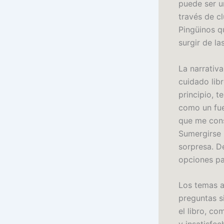
puede ser u
través de c
Pingüinos q
surgir de la
La narrativ
cuidado lib
principio, 
como un fue
que me cons
Sumergirse 
sorpresa. D
opciones pa
Los temas a
preguntas s
el libro, c