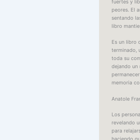
fuertes y l
peores. El 
sentando la
libro manti
Es un libro
terminado, 
toda su com
dejando un r
permanecerá
memoria co
Anatole Fra
Los persona
revelando un
para relaja
haciendo que