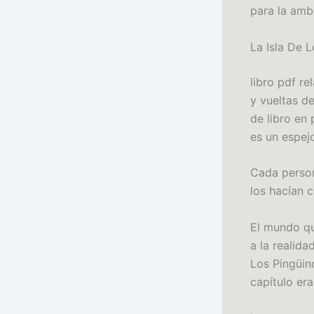
para la amb
La Isla De 
libro pdf re
y vueltas de
de libro en
es un espej
Cada person
los hacían c
El mundo qu
a la realid
Los Pingüin
capítulo era