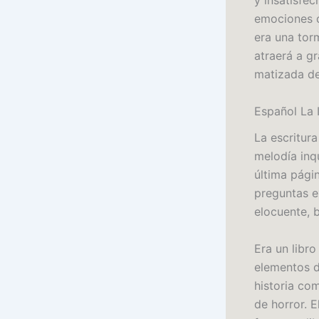
y insatisfe
emociones d
era una tor
atraerá a gr
matizada de
Español La 
La escritura
melodía inq
última págin
preguntas e
elocuente, 
Era un libr
elementos de
historia co
de horror. 