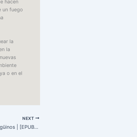
ue hacen
ue un fuego
na
ear la
en la
 nuevas
ambiente
ya o en el
NEXT
La Isla De Los Pingüinos | [EPUB-PDF]