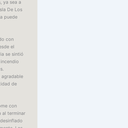
, ya sea a
Isla De Los
za puede
ido con
esde el
a se sintió
 incendio
s.
a agradable
tidad de
dome con
 al terminar
 desinflado