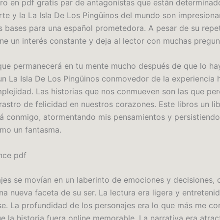
ibro en pdf gratis par de antagonistas que están determinado
arte y la La Isla De Los Pingüinos del mundo son impresiona
s bases para una español prometedora. A pesar de su repeti
ene un interés constante y deja al lector con muchas pregun
 que permanecerá en tu mente mucho después de que lo ha
un La Isla De Los Pingüinos conmovedor de la experiencia
plejidad. Las historias que nos conmueven son las que per
astro de felicidad en nuestros corazones. Este libros un li
 conmigo, atormentando mis pensamientos y persistiendo
mo un fantasma.
nce pdf
jes se movían en un laberinto de emociones y decisiones,
a nueva faceta de su ser. La lectura era ligera y entreteni
rse. La profundidad de los personajes era lo que más me c
 la historia fuera online memorable. La narrativa era atract