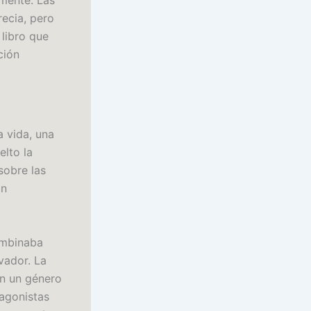
mente. Las
ecia, pero
 libro que
ción
a vida, una
elto la
sobre las
an
combinaba
vador. La
n un género
tagonistas