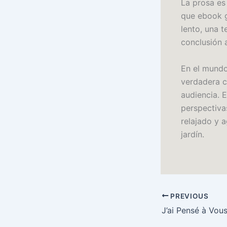
La prosa es 
que ebook gr
lento, una t
conclusión 
En el mundo
verdadera c
audiencia. E
perspectiva
relajado y 
jardín.
PREVIOUS