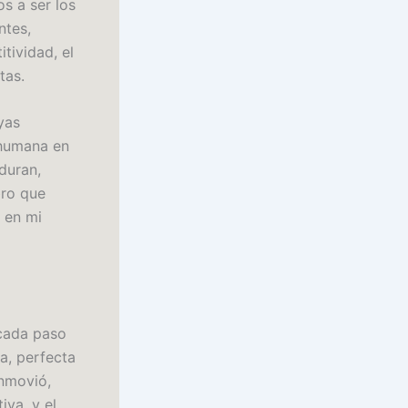
s a ser los
ntes,
tividad, el
tas.
yas
 humana en
duran,
bro que
 en mi
 cada paso
da, perfecta
onmovió,
iva, y el