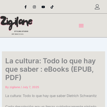
Skip
F
I
Y
T
a
n
o
i
to
c
s
u
k
content
e
t
t
t
b
a
u
o
o
g
b
k
o
r
e
k
a
-
m
f
La cultura: Todo lo que hay
que saber : eBooks (EPUB,
PDF)
By
zigilane
/
July 7, 2025
La cultura: Todo lo que hay que saber Dietrich Schwanitz
Cada descripción era un lienzo cuidadosamente pintado,