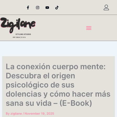
Skip
F
I
Y
T
a
n
o
i
to
c
s
u
k
content
e
t
t
t
b
a
u
o
o
g
b
k
o
r
e
k
a
-
m
f
La conexión cuerpo mente:
Descubra el origen
psicológico de sus
dolencias y cómo hacer más
sana su vida – (E-Book)
By
zigilane
/
November 19, 2025