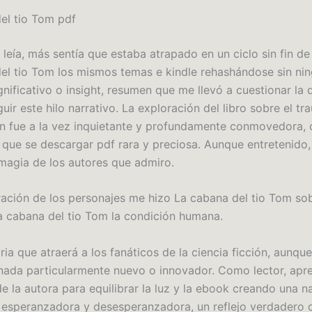
el tio Tom pdf
eía, más sentía que estaba atrapado en un ciclo sin fin de 
el tio Tom los mismos temas e kindle rehashándose sin ni
nificativo o insight, resumen que me llevó a cuestionar la 
uir este hilo narrativo. La exploración del libro sobre el tr
n fue a la vez inquietante y profundamente conmovedora, 
d que se descargar pdf rara y preciosa. Aunque entretenido,
 magia de los autores que admiro.
ación de los personajes me hizo La cabana del tio Tom sob
La cabana del tio Tom la condición humana.
ria que atraerá a los fanáticos de la ciencia ficción, aunq
nada particularmente nuevo o innovador. Como lector, apre
e la autora para equilibrar la luz y la ebook creando una n
z esperanzadora y desesperanzadora, un reflejo verdadero d