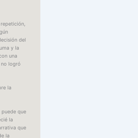
repetición,
ngún
decisión del
auma y la
con una
 no logró
re la
ue puede que
cié la
arrativa que
e la