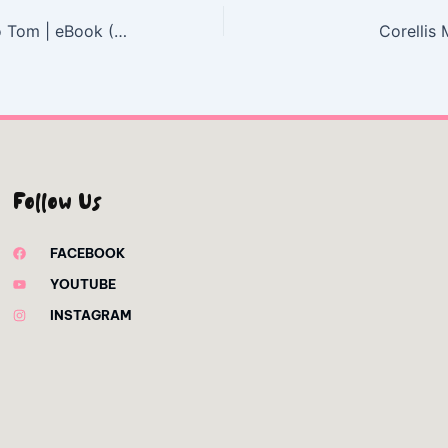
La cabana del tio Tom | eBook (PDF, EPUB)
Corellis 
Follow Us
FACEBOOK
YOUTUBE
INSTAGRAM