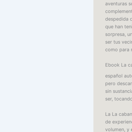
aventuras s
complemento 
despedida d
que han ten
sorpresa, u
ser tus vec
como para m
Ebook La ca
español aut
pero descarg
sin sustanc
ser, tocando
La La caban
de experien
volumen, y e