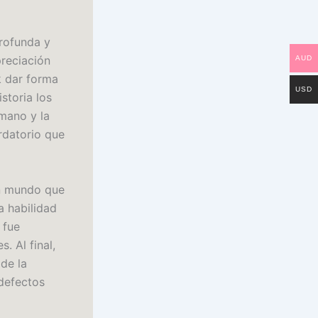
profunda y
reciación
AUD
k dar forma
USD
storia los
mano y la
rdatorio que
un mundo que
a habilidad
 fue
 Al final,
 de la
defectos