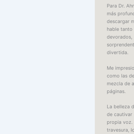
Para Dr. Ah
más profund
descargar m
hable tanto
devorados, 
sorprendent
divertida.
Me impresio
como las de
mezcla de a
páginas.
La belleza 
de cautivar 
propia voz.
travesura, 