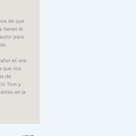
mos de que
 tienen el
 autor para
da.
pañol es una
a que nos
es de
 tio Tom y
entes en la