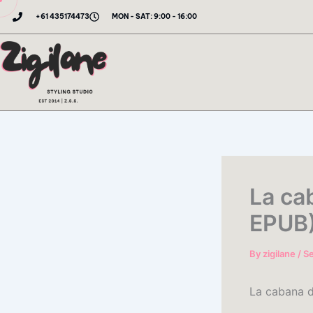
Skip
+61 435174473
MON - SAT: 9:00 - 16:00
to
content
La ca
EPUB
By
zigilane
/
S
La cabana d