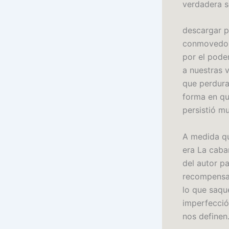
verdadera s
descargar p
conmovedora
por el pode
a nuestras v
que perdura
forma en qu
persistió m
A medida qu
era La caban
del autor pa
recompensad
lo que saqu
imperfecció
nos definen