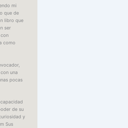
iendo mi
do que de
n libro que
n ser
 con
ra como
 evocador,
 con una
 unas pocas
u capacidad
 poder de su
curiosidad y
om Sus