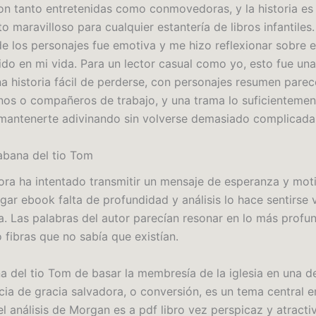
on tanto entretenidas como conmovedoras, y la historia es
maravilloso para cualquier estantería de libros infantiles.
e los personajes fue emotiva y me hizo reflexionar sobre 
ido en mi vida. Para un lector casual como yo, esto fue un
na historia fácil de perderse, con personajes resumen pare
inos o compañeros de trabajo, y una trama lo suficientemen
antenerte adivinando sin volverse demasiado complicada
bana del tio Tom
ora ha intentado transmitir un mensaje de esperanza y mot
ar ebook falta de profundidad y análisis lo hace sentirse v
ia. Las palabras del autor parecían resonar en lo más profu
 fibras que no sabía que existían.
a del tio Tom de basar la membresía de la iglesia en una d
cia de gracia salvadora, o conversión, es un tema central e
l análisis de Morgan es a pdf libro vez perspicaz y atracti