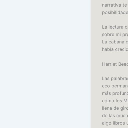
narrativa te
posibilidade
La lectura 
sobre mi pr
La cabana d
había creci
Harriet Bee
Las palabra
eco permane
más profund
cómo los Mi
llena de gi
de las much
algo libros