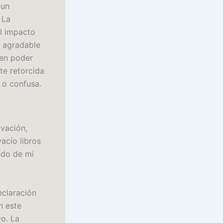
 un
 La
el impacto
a agradable
cen poder
te retorcida
 o confusa.
ivación,
acío libros
ndo de mi
eclaración
n este
vo. La