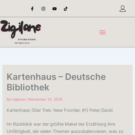
Skip
F
I
Y
T
a
n
o
i
to
c
s
u
k
content
e
t
t
t
b
a
u
o
o
g
b
k
o
r
e
k
a
-
m
f
Kartenhaus – Deutsche
Bibliothek
By
zigilane
/
November 14, 2025
Kartenhaus (Star Trek: New Frontier, #1) Peter David
Im Rückblick war der größte Makel der Erzählung ihre
Unfähigkeit, die vielen Themen auszubalancieren, was zu