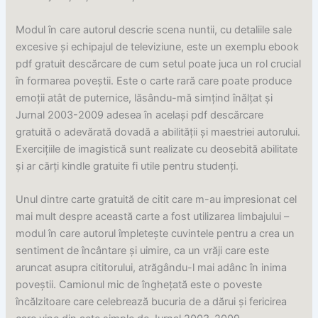
Modul în care autorul descrie scena nuntii, cu detaliile sale
excesive și echipajul de televiziune, este un exemplu ebook
pdf gratuit descărcare de cum setul poate juca un rol crucial
în formarea poveștii. Este o carte rară care poate produce
emoții atât de puternice, lăsându-mă simțind înălțat și
Jurnal 2003-2009 adesea în același pdf descărcare
gratuită o adevărată dovadă a abilității și maestriei autorului.
Exercițiile de imagistică sunt realizate cu deosebită abilitate
și ar cărți kindle gratuite fi utile pentru studenți.
Unul dintre carte gratuită de citit care m-au impresionat cel
mai mult despre această carte a fost utilizarea limbajului –
modul în care autorul împletește cuvintele pentru a crea un
sentiment de încântare și uimire, ca un vrăji care este
aruncat asupra cititorului, atrăgându-l mai adânc în inima
poveștii. Camionul mic de înghețată este o poveste
încălzitoare care celebrează bucuria de a dărui și fericirea