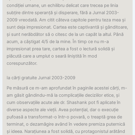
condiției umane, un echilibru delicat care trecea pe linia
subțire dintre speranță și disperare, fără a Jurnal 2003-
2009 vreodată. Am citit câteva capitole pentru teza mea și
sunt deja impresionat. Cartea este captivantă și gânditoare,
și sunt nerăbdător să o citesc de la un capăt la altul. Până
acum, a câștigat 4/5 de la mine. În timp ce nu m-a
impresionat prea tare, cartea a fost o lectură solidă și
plăcută care a umplut o seară liniștită în mod
corespunzător.
Ia cărți gratuite Jurnal 2003-2009
Pe măsură ce m-am aprofundat în paginile acestei cărți, m-
am găsit gândindu-mă la complicațiile deciziilor etice, și
cum observațiile acute ale dr. Shashank pot fi aplicate în
diverse aspecte ale vieții. Avea potențial, dar o execuție
pufoasă a transformat-o într-o povară, o treaptă grea de
terminat, o dezamăgire având în vedere premiza puternică
și ideea. Narațiunea a fost solidă, cu protagonistul arătând