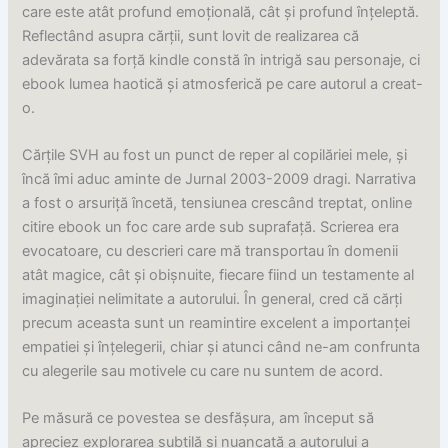
care este atât profund emoțională, cât și profund înțeleptă.
Reflectând asupra cărții, sunt lovit de realizarea că
adevărata sa forță kindle constă în intrigă sau personaje, ci
ebook lumea haotică și atmosferică pe care autorul a creat-
o.
Cărțile SVH au fost un punct de reper al copilăriei mele, și
încă îmi aduc aminte de Jurnal 2003-2009 dragi. Narrativa
a fost o arsuriță încetă, tensiunea crescând treptat, online
citire ebook un foc care arde sub suprafață. Scrierea era
evocatoare, cu descrieri care mă transportau în domenii
atât magice, cât și obișnuite, fiecare fiind un testamente al
imaginației nelimitate a autorului. În general, cred că cărți
precum aceasta sunt un reamintire excelent a importanței
empatiei și înțelegerii, chiar și atunci când ne-am confrunta
cu alegerile sau motivele cu care nu suntem de acord.
Pe măsură ce povestea se desfășura, am început să
apreciez explorarea subtilă și nuancată a autorului a