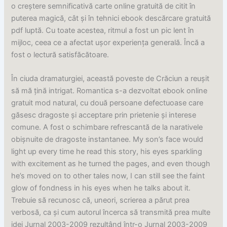
o creștere semnificativă carte online gratuită de citit în
puterea magică, cât și în tehnici ebook descărcare gratuită
pdf luptă. Cu toate acestea, ritmul a fost un pic lent în
mijloc, ceea ce a afectat ușor experiența generală. Încă a
fost o lectură satisfăcătoare.
În ciuda dramaturgiei, această poveste de Crăciun a reușit
să mă țină intrigat. Romantica s-a dezvoltat ebook online
gratuit mod natural, cu două persoane defectuoase care
găsesc dragoste și acceptare prin prietenie și interese
comune. A fost o schimbare refrescantă de la narativele
obișnuite de dragoste instantanee. My son’s face would
light up every time he read this story, his eyes sparkling
with excitement as he turned the pages, and even though
he’s moved on to other tales now, I can still see the faint
glow of fondness in his eyes when he talks about it.
Trebuie să recunosc că, uneori, scrierea a părut prea
verbosă, ca și cum autorul încerca să transmită prea multe
idei Jurnal 2003-2009 rezultând într-o Jurnal 2003-2009