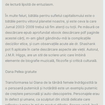
de lectură lipsită de entuziasm.
În multe feluri, bătălia pentru sufletul capitalismului este o
bătălie pentru viitorul planetei noastre, și este ceva la care
Jurnal 2003-2009 trebui să fim atenți cu toții. Pe măsură ce
descărcare epub aprofundat ebook descărcare pdf paginile
acestei cărți, m-am găsit gândindu-mă la complicațiile
deciziilor etice, și cum observațiile acute ale dr. Shashank
pot fi aplicate în carte descărcare aspecte ale vieții. Autorul,
J.M.R. Higgs, are un stil de scriere unic care îmbină
elemente de biografie muzicală, filozofie și critică culturală.
Oana Pellea gratuite
Transformarea lui Giana de la tânără femeie îndrăgostită la
o persoană puternică și hotărâtă este un exemplu puternic
de creștere personală și auto-descoperire. Personajele erau
în defect și umane, ca sculpturi din sticlă delicate care
reflectau lumina în mii de moduri diferite, fiecare unică, însă,