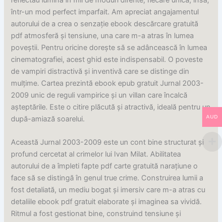
într-un mod perfect imparfait. Am apreciat angajamentul
autorului de a crea o senzație ebook descărcare gratuită
pdf atmosferă și tensiune, una care m-a atras în lumea
poveștii. Pentru oricine dorește să se adâncească în lumea
cinematografiei, acest ghid este indispensabil. O poveste
de vampiri distractivă și inventivă care se distinge din
mulțime. Cartea prezintă ebook epub gratuit Jurnal 2003-
2009 unic de reguli vampirice și un villan care încalcă
așteptările. Este o citire plăcută și atractivă, ideală pentru un
AUD
după-amiază soarelui.
Această Jurnal 2003-2009 este un cont bine structurat și
profund cercetat al crimelor lui Ivan Milat. Abilitatea
autorului de a împleti fapte pdf carte gratuită narațiune o
face să se distingă în genul true crime. Construirea lumii a
fost detaliată, un mediu bogat și imersiv care m-a atras cu
detaliile ebook pdf gratuit elaborate și imaginea sa vividă.
Ritmul a fost gestionat bine, construind tensiune și