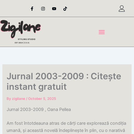
Skip
F
I
Y
T
a
n
o
i
to
c
s
u
k
content
e
t
t
t
b
a
u
o
o
g
b
k
o
r
e
k
a
-
m
f
Jurnal 2003-2009 : Citește
instant gratuit
By
zigilane
/
October 5, 2025
Jurnal 2003-2009 , Oana Pellea
Am fost întotdeauna atras de cărți care explorează condiția
umană, și această novelă îndeplinește în plin, cu o narativă