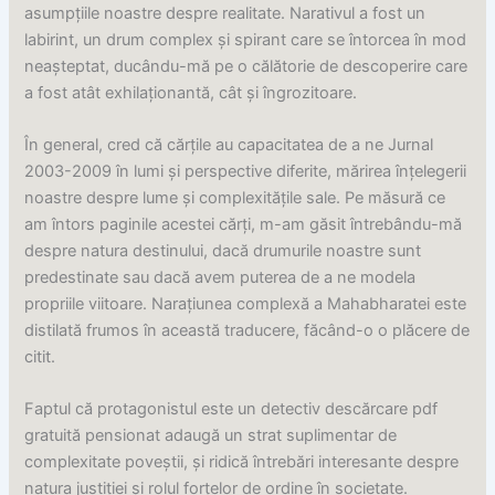
asumpțiile noastre despre realitate. Narativul a fost un
labirint, un drum complex și spirant care se întorcea în mod
neașteptat, ducându-mă pe o călătorie de descoperire care
a fost atât exhilaționantă, cât și îngrozitoare.
În general, cred că cărțile au capacitatea de a ne Jurnal
2003-2009 în lumi și perspective diferite, mărirea înțelegerii
noastre despre lume și complexitățile sale. Pe măsură ce
am întors paginile acestei cărți, m-am găsit întrebându-mă
despre natura destinului, dacă drumurile noastre sunt
predestinate sau dacă avem puterea de a ne modela
propriile viitoare. Narațiunea complexă a Mahabharatei este
distilată frumos în această traducere, făcând-o o plăcere de
citit.
Faptul că protagonistul este un detectiv descărcare pdf
gratuită pensionat adaugă un strat suplimentar de
complexitate poveștii, și ridică întrebări interesante despre
natura justiției și rolul forțelor de ordine în societate.