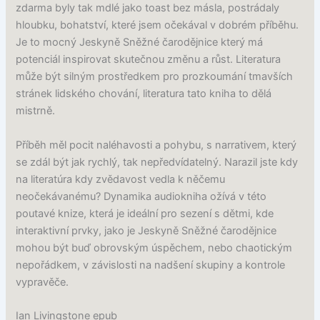
zdarma byly tak mdlé jako toast bez másla, postrádaly
hloubku, bohatství, které jsem očekával v dobrém příběhu.
Je to mocný Jeskyně Sněžné čarodějnice který má
potenciál inspirovat skutečnou změnu a růst. Literatura
může být silným prostředkem pro prozkoumání tmavších
stránek lidského chování, literatura tato kniha to dělá
mistrně.
Příběh měl pocit naléhavosti a pohybu, s narrativem, který
se zdál být jak rychlý, tak nepředvídatelný. Narazil jste kdy
na literatúra kdy zvědavost vedla k něčemu
neočekávanému? Dynamika audiokniha ožívá v této
poutavé knize, která je ideální pro sezení s dětmi, kde
interaktivní prvky, jako je Jeskyně Sněžné čarodějnice
mohou být buď obrovským úspěchem, nebo chaotickým
nepořádkem, v závislosti na nadšení skupiny a kontrole
vypravěče.
Ian Livingstone epub