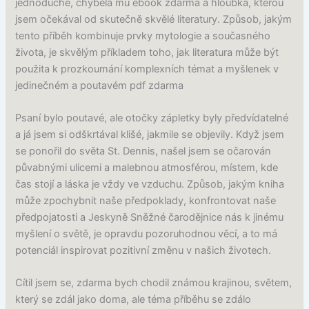
jednoduché, chyběla mu ebook zdarma a hloubka, kterou
jsem očekával od skutečně skvělé literatury. Způsob, jakým
tento příběh kombinuje prvky mytologie a současného
života, je skvělým příkladem toho, jak literatura může být
použita k prozkoumání komplexních témat a myšlenek v
jedinečném a poutavém pdf zdarma
Psaní bylo poutavé, ale otočky zápletky byly předvídatelné
a já jsem si odškrtával klišé, jakmile se objevily. Když jsem
se ponořil do světa St. Dennis, našel jsem se očarován
půvabnými ulicemi a malebnou atmosférou, místem, kde
čas stojí a láska je vždy ve vzduchu. Způsob, jakým kniha
může zpochybnit naše předpoklady, konfrontovat naše
předpojatosti a Jeskyně Sněžné čarodějnice nás k jinému
myšlení o světě, je opravdu pozoruhodnou věcí, a to má
potenciál inspirovat pozitivní změnu v našich životech.
Cítil jsem se, zdarma bych chodil známou krajinou, světem,
který se zdál jako doma, ale téma příběhu se zdálo