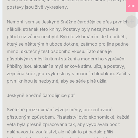
AUD
postavy jsou živě vykresleny.
Nemohl jsem se Jeskyně Sněžné čarodějnice přes prvních
několik stránek této knihy. Postavy byly nezajímavé a
příběh cz vůbec nechytil. Bylo to zklamáním. Je to příběh,
který se některým hluboce dotkne, zatímco pro jiné padne
mimo, skutečný test osobního vkusu. Tato série je
působivým směsí kulturní stažení a moderního vyprávění.
Příběhy jsou aktuální a myšlenkově stimulující, a postavy,
zejména kněz, jsou vykresleny s nuancí a hloubkou. Začít s
první knihou je nezbytné, aby se série plně užila.
Jeskyně Sněžné čarodějnice pdf
Světelné prozkoumání vývoje měny, prezentované
přístupným způsobem. Pisatelství bylo ekonomické, každá
věta byla přesně zpracována tak, aby vyvolávala pocit
naléhavosti a zoufalství, ale nějak to připadalo příliš