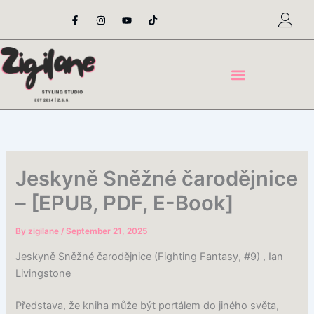
Skip
F
I
Y
T
a
n
o
i
to
c
s
u
k
content
e
t
t
t
b
a
u
o
o
g
b
k
o
r
e
k
a
-
m
f
Jeskyně Sněžné čarodějnice
– [EPUB, PDF, E-Book]
By
zigilane
/
September 21, 2025
Jeskyně Sněžné čarodějnice (Fighting Fantasy, #9) , Ian
Livingstone
Představa, že kniha může být portálem do jiného světa,