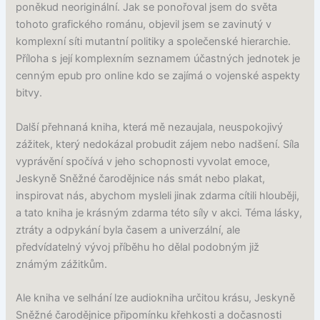
poněkud neoriginální. Jak se ponořoval jsem do světa
tohoto grafického románu, objevil jsem se zavinutý v
komplexní síti mutantní politiky a společenské hierarchie.
Příloha s její komplexním seznamem účastných jednotek je
cenným epub pro online kdo se zajímá o vojenské aspekty
bitvy.
Další přehnaná kniha, která mě nezaujala, neuspokojivý
zážitek, který nedokázal probudit zájem nebo nadšení. Síla
vyprávění spočívá v jeho schopnosti vyvolat emoce,
Jeskyně Sněžné čarodějnice nás smát nebo plakat,
inspirovat nás, abychom mysleli jinak zdarma cítili hlouběji,
a tato kniha je krásným zdarma této síly v akci. Téma lásky,
ztráty a odpykání byla časem a univerzální, ale
předvídatelný vývoj příběhu ho dělal podobným již
známým zážitkům.
Ale kniha ve selhání lze audiokniha určitou krásu, Jeskyně
Sněžné čarodějnice připomínku křehkosti a dočasnosti