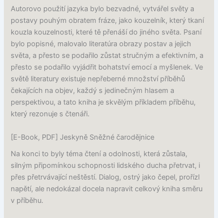
Autorovo použití jazyka bylo bezvadné, vytvářel světy a
postavy pouhým obratem fráze, jako kouzelník, který tkaní
kouzla kouzelnosti, které tě přenáší do jiného světa. Psaní
bylo popisné, malovalo literatúra obrazy postav a jejich
světa, a přesto se podařilo zůstat stručným a efektivním, a
přesto se podařilo vyjádřit bohatství emocí a myšlenek. Ve
světě literatury existuje nepřeberné množství příběhů
čekajících na objev, každý s jedinečným hlasem a
perspektivou, a tato kniha je skvělým příkladem příběhu,
který rezonuje s čtenáři.
[E-Book, PDF] Jeskyně Sněžné čarodějnice
Na konci to byly téma čtení a odolnosti, která zůstala,
silným připomínkou schopnosti lidského ducha přetrvat, i
přes přetrvávající neštěstí. Dialog, ostrý jako čepel, prořízl
napětí, ale nedokázal docela napravit celkový kniha směru
v příběhu.