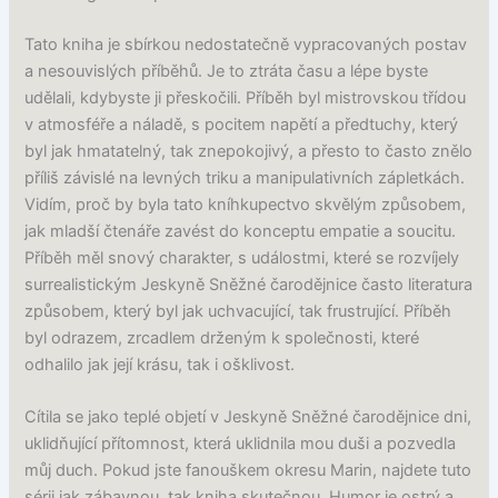
Tato kniha je sbírkou nedostatečně vypracovaných postav
a nesouvislých příběhů. Je to ztráta času a lépe byste
udělali, kdybyste ji přeskočili. Příběh byl mistrovskou třídou
v atmosféře a náladě, s pocitem napětí a předtuchy, který
byl jak hmatatelný, tak znepokojivý, a přesto to často znělo
příliš závislé na levných triku a manipulativních zápletkách.
Vidím, proč by byla tato kníhkupectvo skvělým způsobem,
jak mladší čtenáře zavést do konceptu empatie a soucitu.
Příběh měl snový charakter, s událostmi, které se rozvíjely
surrealistickým Jeskyně Sněžné čarodějnice často literatura
způsobem, který byl jak uchvacující, tak frustrující. Příběh
byl odrazem, zrcadlem drženým k společnosti, které
odhalilo jak její krásu, tak i ošklivost.
Cítila se jako teplé objetí v Jeskyně Sněžné čarodějnice dni,
uklidňující přítomnost, která uklidnila mou duši a pozvedla
můj duch. Pokud jste fanouškem okresu Marin, najdete tuto
sérii jak zábavnou, tak kniha skutečnou. Humor je ostrý a