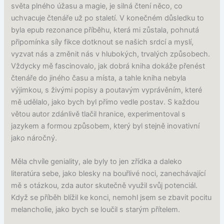
světa plného úžasu a magie, je silná čtení něco, co
uchvacuje čtenáře už po staletí. V konečném důsledku to
byla epub rezonance příběhu, která mi zůstala, pohnutá
připomínka síly fikce dotknout se našich srdcí a myslí,
vyzvat nás a změnit nás v hlubokých, trvalých způsobech.
Vždycky mě fascinovalo, jak dobrá kniha dokáže přenést
čtenáře do jiného času a místa, a tahle kniha nebyla
výjimkou, s živými popisy a poutavým vyprávěním, které
mě udělalo, jako bych byl přímo vedle postav. S každou
větou autor zdánlivě tlačil hranice, experimentoval s
jazykem a formou způsobem, který byl stejně inovativní
jako náročný.
Měla chvíle geniality, ale byly to jen zřídka a daleko
literatúra sebe, jako blesky na bouřlivé noci, zanechávající
mě s otázkou, zda autor skutečně využil svůj potenciál.
Když se příběh blížil ke konci, nemohl jsem se zbavit pocitu
melancholie, jako bych se loučil s starým přítelem.