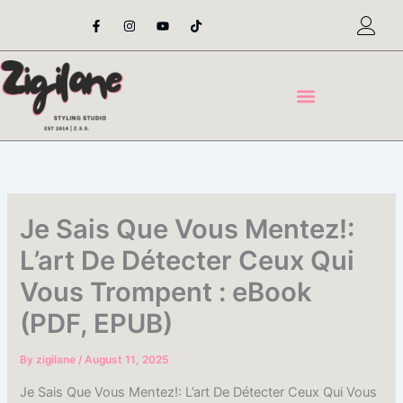
Skip
F
I
Y
T
a
n
o
i
to
c
s
u
k
content
e
t
t
t
b
a
u
o
o
g
b
k
o
r
e
k
a
-
m
f
Je Sais Que Vous Mentez!:
L’art De Détecter Ceux Qui
Vous Trompent : eBook
(PDF, EPUB)
By
zigilane
/
August 11, 2025
Je Sais Que Vous Mentez!: L’art De Détecter Ceux Qui Vous