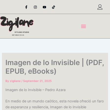
Skip
F
I
Y
T
a
n
o
i
to
c
s
u
k
content
e
t
t
t
b
a
u
o
o
g
b
k
o
r
e
k
a
-
m
f
Imagen de lo Invisible | (PDF,
EPUB, eBooks)
By
zigilane
/
September 21, 2025
Imagen de lo Invisible – Pedro Azara
En medio de un mundo caótico, esta novela ofreció un faro
de esperanza y resiliencia, Imagen de lo Invisible