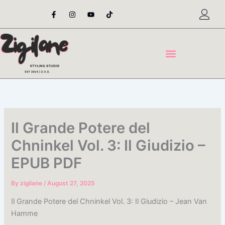
Skip
F
I
Y
T
a
n
o
i
to
c
s
u
k
content
e
t
t
t
b
a
u
o
o
g
b
k
o
r
e
k
a
-
m
f
Il Grande Potere del
Chninkel Vol. 3: Il Giudizio –
EPUB PDF
By
zigilane
/
August 27, 2025
Il Grande Potere del Chninkel Vol. 3: Il Giudizio – Jean Van
Hamme