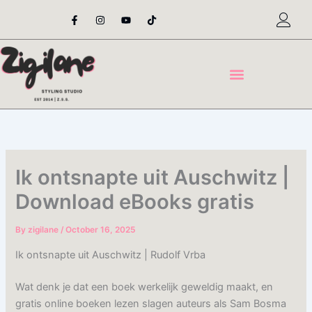
Skip
F
I
Y
T
a
n
o
i
to
c
s
u
k
content
e
t
t
t
b
a
u
o
o
g
b
k
o
r
e
k
a
-
m
f
Ik ontsnapte uit Auschwitz |
Download eBooks gratis
By
zigilane
/
October 16, 2025
Ik ontsnapte uit Auschwitz | Rudolf Vrba
Wat denk je dat een boek werkelijk geweldig maakt, en
gratis online boeken lezen slagen auteurs als Sam Bosma