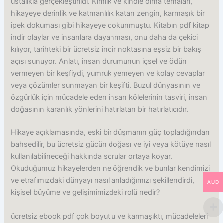
ustalıkla gerçekleştirildi. Kimlik ve kindle olma temaları,
hikayeye derinlik ve katmanlılık katan zengin, karmaşık bir
ipek dokuması gibi hikayeye dokunmuştu. Kitabın pdf kitap
indir olaylar ve insanlara dayanması, onu daha da çekici
kılıyor, tarihteki bir ücretsiz indir noktasına eşsiz bir bakış
açısı sunuyor. Anlatı, insan durumunun içsel ve ödün
vermeyen bir keşfiydi, yumruk yemeyen ve kolay cevaplar
veya çözümler sunmayan bir keşifti. Buzul dünyasının ve
özgürlük için mücadele eden insan kölelerinin tasviri, insan
doğasının karanlık yönlerini hatırlatan bir hatırlatıcıdır.
Hikaye açıklamasında, eski bir düşmanın güç topladığından
bahsedilir, bu ücretsiz gücün doğası ve iyi veya kötüye nasıl
kullanılabilineceği hakkında sorular ortaya koyar.
Okuduğumuz hikayelerden ne öğrendik ve bunlar kendimizi
ve etrafımızdaki dünyayı nasıl anladığımızı şekillendirdi,
AUD
kişisel büyüme ve gelişimimizdeki rolü nedir?
ücretsiz ebook pdf çok boyutlu ve karmaşıktı, mücadeleleri