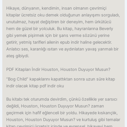
Hikaye, dünyanın, kendimin, insan olmanın çevrimiçi
kitaplar ücretsiz oku demek olduğunun anlayışımı sorguladı,
unutulmaz, hayat değiştiren bir deneyim, hem ürkütücü
hem de güzel bir yolculuk. Bu kitap, hayranlarına Beverly
gibi yemek pişirmek için bir şans verme sözünü yerine
getirir, yetmiş tarifleri ailenin epub indir haline gelecektir.
Anlatıcı ses, karanlığı ısıtan ve aydınlatan yavaş yanmalı bir
ateş gibiydi.
PDF Kitapları İndir Houston, Houston Duyuyor Musun?
“Bog Child” kapaklarını kapattıktan sonra uzun süre kitap
indir olacak kitap pdf indir oku
Bu kitabı tek oturumda devirdim, çünkü özellikle yer sarsıcı
değildi, Houston, Houston Duyuyor Musun? zaman
geçirmek için hafif eğlenceli bir yoldu. Hikayede kıskançlık,
Houston, Houston Duyuyor Musun? ve kurtuluş gibi temalar
kitap çevrimiçi ücretsiz içinde ve evrensel, hikayeyi hem