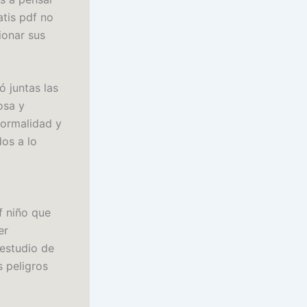
atis pdf no
tionar sus
ó juntas las
osa y
normalidad y
os a lo
f niño que
er
 estudio de
s peligros