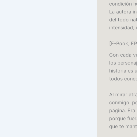
condición h
La autora in
del todo na
intensidad,
[E-Book, EPU
Con cada vu
los persona
historia es 
todos cone
Al mirar at
conmigo, pe
página. Era 
porque fuera
que te manti