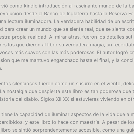
irvió como kindle introducción al fascinante mundo de la ba
 evolución desde el Banco de Inglaterra hasta la Reserva Fe
una lectura iluminadora. La verdadera habilidad de un escri
d para crear un mundo que se sienta real, que se sienta co
stra propia realidad. Al mirar atrás, fueron los detalles suti
s los que dieron al libro su verdadera magia, un recordat
 voces más suaves son las más poderosas. El autor logró c
nsión que me mantuvo enganchado hasta el final, y la concl
.
tos silenciosos fueron como un susurro en el viento, deli
La nostalgia que despierta este libro es tan poderosa que t
istoria del diablo. Siglos XII-XX si estuvieras viviendo en o
ra tiene la capacidad de iluminar aspectos de la vida que a
ercibidos, y este libro lo hace con maestría. A pesar de lo
l libro se sintió sorprendentemente accesible, como una guí