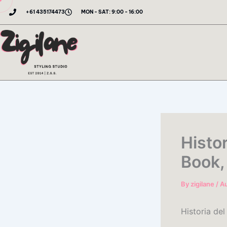
Skip
+61 435174473
MON - SAT: 9:00 - 16:00
to
content
Histor
Book,
By
zigilane
/
Au
Historia de