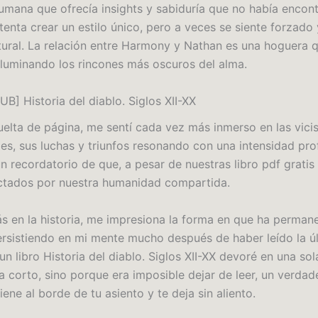
umana que ofrecía insights y sabiduría que no había encon
tenta crear un estilo único, pero a veces se siente forzado 
tural. La relación entre Harmony y Nathan es una hoguera 
 iluminando los rincones más oscuros del alma.
B] Historia del diablo. Siglos XII-XX
elta de página, me sentí cada vez más inmerso en las vici
jes, sus luchas y triunfos resonando con una intensidad pro
un recordatorio de que, a pesar de nuestras libro pdf grati
ctados por nuestra humanidad compartida.
rás en la historia, me impresiona la forma en que ha perman
rsistiendo en mi mente mucho después de haber leído la ú
un libro Historia del diablo. Siglos XII-XX devoré en una sol
 corto, sino porque era imposible dejar de leer, un verdade
ene al borde de tu asiento y te deja sin aliento.