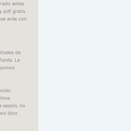
trado antes.
y pdf gratis
que arde con
situdes de
funda. La
s somos
ecido
ltima
a sesión, no
ro libro