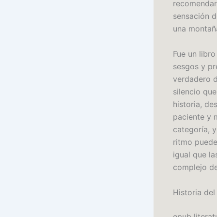
recomendaría
sensación d
una montaña
Fue un libr
sesgos y pr
verdadero d
silencio qu
historia, d
paciente y 
categoría, y
ritmo puede 
igual que la
complejo de
Historia del
epub literat