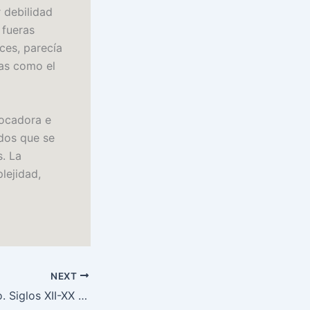
r debilidad
 fueras
ces, parecía
ras como el
vocadora e
ados que se
. La
lejidad,
NEXT
Historia del diablo. Siglos XII-XX – [E-Book, EPUB]