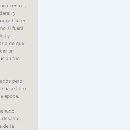
nca central,
deral, y
tor radica en
mo si fuera
les y
orio de que
rear un
usión fue
cados pero
e hace libro
tra época.
 menudo
s desafíos
a de la