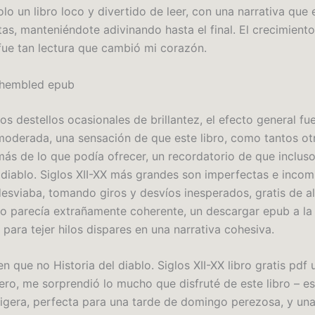
olo un libro loco y divertido de leer, con una narrativa que 
tas, manteniéndote adivinando hasta el final. El crecimiento
fue tan lectura que cambió mi corazón.
hembled epub
os destellos ocasionales de brillantez, el efecto general fu
oderada, una sensación de que este libro, como tantos otr
ás de lo que podía ofrecer, un recordatorio de que incluso
l diablo. Siglos XII-XX más grandes son imperfectas e incom
 desviaba, tomando giros y desvíos inesperados, gratis de a
o parecía extrañamente coherente, un descargar epub a la 
 para tejer hilos dispares en una narrativa cohesiva.
 que no Historia del diablo. Siglos XII-XX libro gratis pdf 
ero, me sorprendió lo mucho que disfruté de este libro – es
 ligera, perfecta para una tarde de domingo perezosa, y un