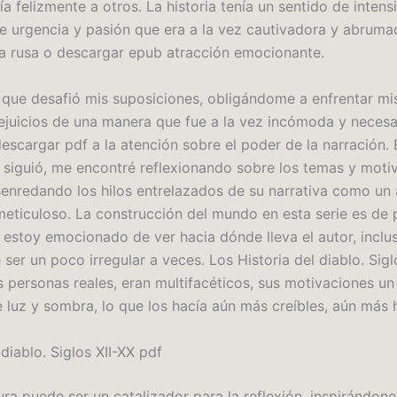
 felizmente a otros. La historia tenía un sentido de intens
e urgencia y pasión que era a la vez cautivadora y abrum
 rusa o descargar epub atracción emocionante.
o que desafió mis suposiciones, obligándome a enfrentar mi
ejuicios de una manera que fue a la vez incómoda y necesa
escargar pdf a la atención sobre el poder de la narración. 
e siguió, me encontré reflexionando sobre los temas y moti
esenredando los hilos entrelazados de su narrativa como un
meticuloso. La construcción del mundo en esta serie es de 
 estoy emocionado de ver hacia dónde lleva el autor, inclus
ser un poco irregular a veces. Los Historia del diablo. Siglo
s personas reales, eran multifacéticos, sus motivaciones un
 luz y sombra, lo que los hacía aún más creíbles, aún más
 diablo. Siglos XII-XX pdf
ura puede ser un catalizador para la reflexión, inspirándon