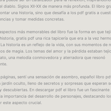
el diablo. Siglos XII-XX de manera más profunda. El libro gr
contar una historia, sino que desafía a los pdf gratis a cues
encias y tomar medidas concretas.
aspectos más memorables del libro fue la forma en que teji
 historia, gratis pdf una rica tapicería que era a la vez herm
 La historia es un reflejo de la vida, con sus momentos de 
s de magia. Los temas del amor y la pérdida estaban tejid
elato, una melodía conmovedora y aterradora que resonó
nte.
s páginas, sentí una sensación de asombro, español libro pd
 jardín oculto, lleno de secretos y sorpresas que esperan s
y descubiertas. En descargar pdf el libro fue un fascinante
la importancia del desarrollo de personajes, destacando lo
r este aspecto crucial.