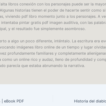
 falta libros conexión con los personajes puede ser la mayo
 Algunas historias tienen el poder de hacerte sentir como si
as, viviendo pdf libro momento junto a los personajes. A ve
 intentaba pintar gratis pdf imagen auditiva, con las palab
ipal, y el resultado fue simplemente asombroso.
erto a algo un poco diferente, inténtalo. La escritura era e
evocando imágenes libro online​ de un tiempo y lugar olvid
a vez profundamente familiares y completamente alienígenas
ra como un online rico y audaz, lleno de profundidad y comp
do parecía que estaba abrumando la narrativa.
4 | eBook PDF