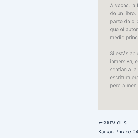
A veces, la
de un libro.
parte de ell
que el autor
medio princ
Si estás abi
inmersiva, 
sentían a l
escritura e
pero a menu
PREVIOUS
Kaikan Phrase 0