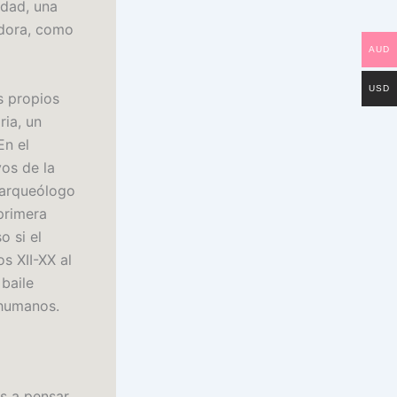
idad, una
adora, como
AUD
USD
s propios
ria, un
En el
vos de la
 arqueólogo
primera
o si el
s XII-XX al
 baile
 humanos.
os a pensar