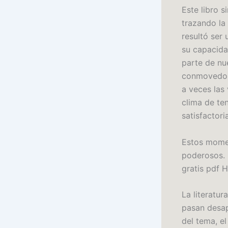
Este libro s
trazando la
resultó ser 
su capacida
parte de nue
conmovedore
a veces las
clima de te
satisfactoria
Estos momen
poderosos. 
gratis pdf H
La literatu
pasan desap
del tema, e