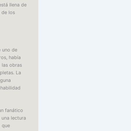
está llena de
 de los
e uno de
os, había
 las obras
pletas. La
lguna
habilidad
un fanático
 una lectura
a que