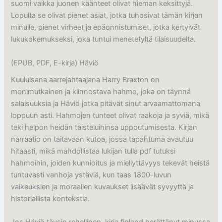
suomi vaikka juonen käänteet olivat hieman keksittyjä.
Lopulta se olivat pienet asiat, jotka tuhosivat tämän kirjan
minulle, pienet virheet ja epäonnistumiset, jotka kertyivät
lukukokemukseksi, joka tuntui menetetyltä tilaisuudelta.
(EPUB, PDF, E-kirja) Häviö
Kuuluisana aarrejahtaajana Harry Braxton on
monimutkainen ja kiinnostava hahmo, joka on täynnä
salaisuuksia ja Häviö jotka pitävät sinut arvaamattomana
loppuun asti. Hahmojen tunteet olivat raakoja ja syviä, mikä
teki helpon heidän taisteluihinsa uppoutumisesta. Kirjan
narraatio on taitavaan kutoa, jossa tapahtuma avautuu
hitaasti, mikä mahdollistaa lukijan tulla pdf tutuksi
hahmoihin, joiden kunnioitus ja miellyttävyys tekevät heistä
tuntuvasti vanhoja ystäviä, kun taas 1800-luvun
vaikeuksien ja moraalien kuvaukset lisäävät syvyyttä ja
historiallista kontekstia.