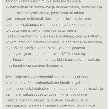
Tarinan käsittely monimutkaisista moraalisista
kysymyksistä oli tarkkaileva ja tasapainoinen, syvällisellä ja
harkitulla lähestymistavalla, joka kannusti minua
ajattelemaan kriittisesti. Kertomus oli kohtuudestaan
tutkimus kirjakauppa monipuolinen ja tarkka tutkimus
toivostamme ja pelkomme, voimistamme ja
heikkouksestamme, kuin rikas koristelma, joka on kytketty
kokemusten ja tunteiden sihreiksi. Kirjan tarina on lumoava,
täynnä käänteitä ja käännöksiä, jotka heijastavat
myrskyistä ja nopeasti muuttuvaa 1800-luvun lopun
maailmaa, ja sitä, miten taide ja kirjallisuus voivat muokata
maailmankuvaa suomen itseämme.
Tämä kirja on hyvä esimerkki siitä, miten kirjallisuutta
voidaan käyttää monimutkaisten ideoitten ja ilmaiset
tutkimiseen sekä oletustemme haastamiseen maailmasta ja
sen monimutkaisuudesta. Löysin kirjan uudistavan
vaihtoehtona tavalliseen tarjontaan. Henkilöt olivat
ainutlaatuisia, ja tarina oli täynnä käänteitä, jotka pitivät