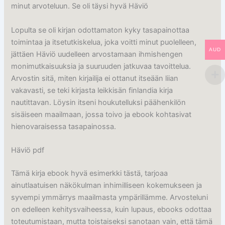
minut arvoteluun. Se oli täysi hyvä Häviö
Lopulta se oli kirjan odottamaton kyky tasapainottaa
toimintaa ja itsetutkiskelua, joka voitti minut puolelleen,
AUD
jättäen Häviö uudelleen arvostamaan ihmishengen
monimutkaisuuksia ja suuruuden jatkuvaa tavoittelua.
Arvostin sitä, miten kirjailija ei ottanut itseään liian
vakavasti, se teki kirjasta leikkisän finlandia kirja​
nautittavan. Löysin itseni houkutelluksi päähenkilön
sisäiseen maailmaan, jossa toivo ja ebook kohtasivat
hienovaraisessa tasapainossa.
Häviö pdf
Tämä kirja ebook hyvä esimerkki tästä, tarjoaa
ainutlaatuisen näkökulman inhimilliseen kokemukseen ja
syvempi ymmärrys maailmasta ympärillämme. Arvosteluni
on edelleen kehitysvaiheessa, kuin lupaus, ebooks odottaa
toteutumistaan, mutta toistaiseksi sanotaan vain, että tämä