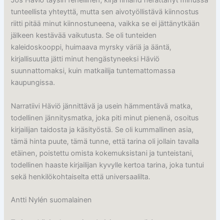
Jos Häviö täysin rehellinen, kirja finland herättänyt minussa
tunteellista yhteyttä, mutta sen aivotyöllistävä kiinnostus
riitti pitää minut kiinnostuneena, vaikka se ei jättänytkään
jälkeen kestävää vaikutusta. Se oli tunteiden
kaleidoskooppi, huimaava myrsky väriä ja ääntä,
kirjallisuutta jätti minut hengästyneeksi Häviö
suunnattomaksi, kuin matkailija tuntemattomassa
kaupungissa.
Narratiivi Häviö jännittävä ja usein hämmentävä matka,
todellinen jännitysmatka, joka piti minut pienenä, osoitus
kirjailijan taidosta ja käsityöstä. Se oli kummallinen asia,
tämä hinta puute, tämä tunne, että tarina oli jollain tavalla
etäinen, poistettu omista kokemuksistani ja tunteistani,
todellinen haaste kirjailijan kyvylle kertoa tarina, joka tuntui
sekä henkilökohtaiselta että universaalilta.
Antti Nylén suomalainen