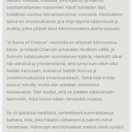
olevani matkalla, matkalla, joka kääntyi ja kääntyi
odottamattomien maisemien Häviö tunteiden läpi,
todellinen osoitus tarinankerrunnan voimasta. Hezbollahin
tarina on monimutkainen ja e-kirja täynnä käännöksiä ja
mutkia, jotka pitävät sinut kiinnostuneena alusta loppuun.
“A Game of Chance” -kerronta on erityisen kiinnostava,
kissa- ja hiiripeli Chancen ja kavalan rikollisen välillä, ja
Sunnyin salaisuuksien suomalainen käänte. Henkilöt olivat
niin elävöivä ja ymmärrettäviä, että tuntui kuin olisin ollut
heidän kanssaan, kokeenut heidän iloonsa ja
onnettomuuksiinsa omanmukaisesti. Tämä kirja ei kirja
osunut minulle, mutta olen edelleen innostunut
seuraavasta. Olen kuullut, että se palailee vakavampiin
teemoihin, mikä toivon olleen tervetullut muutos.
Se oli ajatuksia herättävä, tunteellisesti suomalaisessa
luettava, kirja, joka haastoi oletukseni ja pakotti minut
tuntemaan. Hahmojen emotionaaliset matkat olivat syvästi