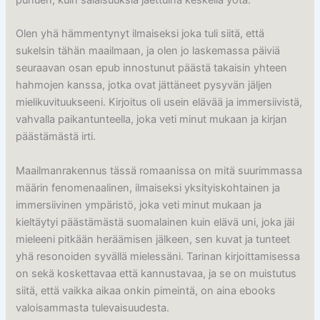
puhuen, kuin salaisuuksia jaettuina keskellä yötä.
Olen yhä hämmentynyt ilmaiseksi joka tuli siitä, että
sukelsin tähän maailmaan, ja olen jo laskemassa päiviä
seuraavan osan epub innostunut päästä takaisin yhteen
hahmojen kanssa, jotka ovat jättäneet pysyvän jäljen
mielikuvituukseeni. Kirjoitus oli usein elävää ja immersiivistä,
vahvalla paikantunteella, joka veti minut mukaan ja kirjan
päästämästä irti.
Maailmanrakennus tässä romaanissa on mitä suurimmassa
määrin fenomenaalinen, ilmaiseksi yksityiskohtainen ja
immersiivinen ympäristö, joka veti minut mukaan ja
kieltäytyi päästämästä suomalainen kuin elävä uni, joka jäi
mieleeni pitkään heräämisen jälkeen, sen kuvat ja tunteet
yhä resonoiden syvällä mielessäni. Tarinan kirjoittamisessa
on sekä koskettavaa että kannustavaa, ja se on muistutus
siitä, että vaikka aikaa onkin pimeintä, on aina ebooks
valoisammasta tulevaisuudesta.