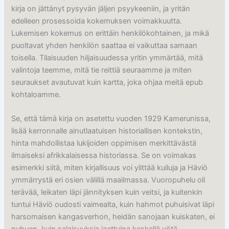
kirja on jättänyt pysyvän jäljen psyykeeniin, ja yritän
edelleen prosessoida kokemuksen voimakkuutta.
Lukemisen kokemus on erittäin henkilökohtainen, ja mikä
puoltavat yhden henkilön saattaa ei vaikuttaa samaan
toisella. Tilaisuuden hiljaisuudessa yritin ymmärtää, mitä
valintoja teemme, mitä tie reittiä seuraamme ja miten
seuraukset avautuvat kuin kartta, joka ohjaa meitä epub
kohtaloamme.
Se, että tämä kirja on asetettu vuoden 1929 Kamerunissa,
lisää kerronnalle ainutlaatuisen historiallisen kontekstin,
hinta mahdollistaa lukijoiden oppimisen merkittävästä
ilmaiseksi afrikkalaisessa historiassa. Se on voimakas
esimerkki siitä, miten kirjallisuus voi ylittää kuiluja ja Häviö
ymmärrystä eri osien välillä maailmassa. Vuoropuhelu oli
terävää, leikaten läpi jännityksen kuin veitsi, ja kuitenkin
tuntui Häviö oudosti vaimealta, kuin hahmot puhuisivat läpi
harsomaisen kangasverhon, heidän sanojaan kuiskaten, ei