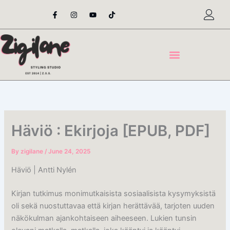
Skip
F
I
Y
T
a
n
o
i
to
c
s
u
k
content
e
t
t
t
b
a
u
o
o
g
b
k
o
r
e
k
a
-
m
f
Häviö : Ekirjoja [EPUB, PDF]
By
zigilane
/
June 24, 2025
Häviö | Antti Nylén
Kirjan tutkimus monimutkaisista sosiaalisista kysymyksistä
oli sekä nuostuttavaa että kirjan herättävää, tarjoten uuden
näkökulman ajankohtaiseen aiheeseen. Lukien tunsin