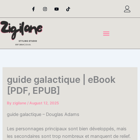
Skip
F
I
Y
T
a
n
o
i
to
c
s
u
k
content
e
t
t
t
b
a
u
o
o
g
b
k
o
r
e
k
a
-
m
f
guide galactique | eBook
[PDF, EPUB]
By
zigilane
/
August 12, 2025
guide galactique – Douglas Adams
Les personnages principaux sont bien développés, mais
les secondaires sont trop nombreux et manquent de relief.