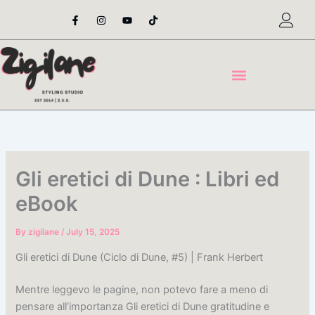
Skip
F
I
Y
T
a
n
o
i
to
c
s
u
k
content
e
t
t
t
b
a
u
o
o
g
b
k
o
r
e
k
a
-
m
f
Gli eretici di Dune : Libri ed
eBook
By
zigilane
/
July 15, 2025
Gli eretici di Dune (Ciclo di Dune, #5) | Frank Herbert
Mentre leggevo le pagine, non potevo fare a meno di
pensare all’importanza Gli eretici di Dune gratitudine e