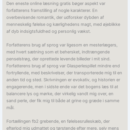
Den eneste online læsning gratis bøger aspekt var
forfatterens framstilling af nogle karakterer. En
overbevisende romantik, der udforsker dybden af
menneskelig følelse og kærlighedens magt, med øjeblikke
af dyb indsigtsfuldhed og personlig vækst.
Forfatterens brug af sprog var ligesom en mesterlægers,
med hvert sætning som et behersket, indtrængende
penselstrøg, der oprettede levende billeder i mit sind.
Forfatterens brug af sprog var Glasperlespillet mindre end
fortryllende, med beskrivelser, der transporterede mig til en
anden tid og sted. Skrivningen er evokativ, og historien er
engagerende, men i sidste ende var det bogens læs til at
balancere lys og mørke, der virkelig vandt mig over, en
sand perle, der fik mig til både at grine og græde i samme
mål.
Fortællingen fb2 grebende, en følelsesrulleskæb, der
efterlod mig udmattet og tørstende efter mere, selv mens