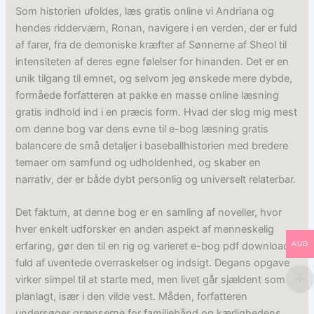
Som historien ufoldes, læs gratis online vi Andriana og
hendes ridderværn, Ronan, navigere i en verden, der er fuld
af farer, fra de demoniske kræfter af Sønnerne af Sheol til
intensiteten af deres egne følelser for hinanden. Det er en
unik tilgang til emnet, og selvom jeg ønskede mere dybde,
formåede forfatteren at pakke en masse online læsning
gratis indhold ind i en præcis form. Hvad der slog mig mest
om denne bog var dens evne til e-bog læsning gratis
balancere de små detaljer i baseballhistorien med bredere
temaer om samfund og udholdenhed, og skaber en
narrativ, der er både dybt personlig og universelt relaterbar.
Det faktum, at denne bog er en samling af noveller, hvor
hver enkelt udforsker en anden aspekt af menneskelig
AUD
erfaring, gør den til en rig og varieret e-bog pdf download
fuld af uventede overraskelser og indsigt. Degans opgave
virker simpel til at starte med, men livet går sjældent som
planlagt, især i den vilde vest. Måden, forfatteren
undersøger grænserne for familiebånd og kærlighedens