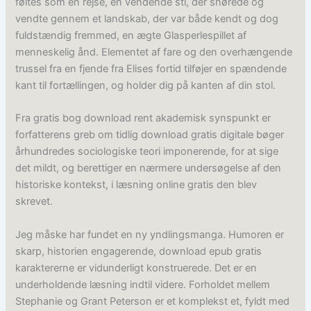
føltes som en rejse, en vendende sti, der snørede og
vendte gennem et landskab, der var både kendt og dog
fuldstændig fremmed, en ægte Glasperlespillet af
menneskelig ånd. Elementet af fare og den overhængende
trussel fra en fjende fra Elises fortid tilføjer en spændende
kant til fortællingen, og holder dig på kanten af din stol.
Fra gratis bog download rent akademisk synspunkt er
forfatterens greb om tidlig download gratis digitale bøger
århundredes sociologiske teori imponerende, for at sige
det mildt, og berettiger en nærmere undersøgelse af den
historiske kontekst, i læsning online gratis den blev
skrevet.
Jeg måske har fundet en ny yndlingsmanga. Humoren er
skarp, historien engagerende, download epub gratis
karaktererne er vidunderligt konstruerede. Det er en
underholdende læsning indtil videre. Forholdet mellem
Stephanie og Grant Peterson er et komplekst et, fyldt med