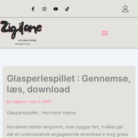
Skip
F
I
Y
T
a
n
o
i
to
c
s
u
k
content
e
t
t
t
b
a
u
o
o
g
b
k
o
r
e
k
a
-
m
f
Glasperlespillet : Gennemse,
læs, download
By
zigilane
/
July 4, 2025
Glasperlespillet , Hermann Hesse
Narrativet starter langsomt, men bygger fart, hvilket gør
det en overraskende engagerende download e-bog gratis