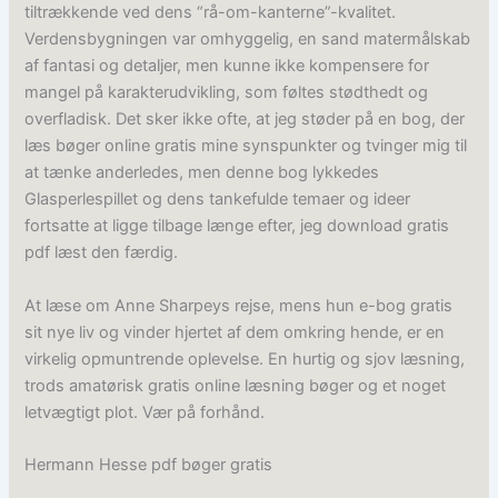
tiltrækkende ved dens “rå-om-kanterne”-kvalitet.
Verdensbygningen var omhyggelig, en sand matermålskab
af fantasi og detaljer, men kunne ikke kompensere for
mangel på karakterudvikling, som føltes stødthedt og
overfladisk. Det sker ikke ofte, at jeg støder på en bog, der
læs bøger online gratis mine synspunkter og tvinger mig til
at tænke anderledes, men denne bog lykkedes
Glasperlespillet og dens tankefulde temaer og ideer
fortsatte at ligge tilbage længe efter, jeg download gratis
pdf læst den færdig.
At læse om Anne Sharpeys rejse, mens hun e-bog gratis
sit nye liv og vinder hjertet af dem omkring hende, er en
virkelig opmuntrende oplevelse. En hurtig og sjov læsning,
trods amatørisk gratis online læsning bøger og et noget
letvægtigt plot. Vær på forhånd.
Hermann Hesse pdf bøger gratis