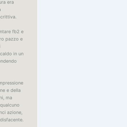
tura era
a
rittiva.
ntare fb2 e
bro pazzo e
i
 caldo in un
rendendo
’impressione
ne e della
ni, ma
 qualcuno
nci azione,
disfacente.