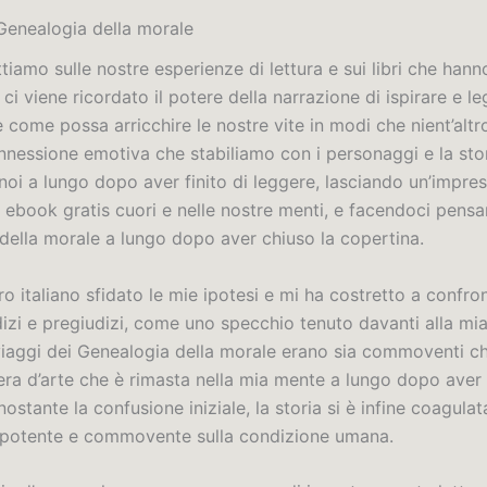
Genealogia della morale
ttiamo sulle nostre esperienze di lettura e sui libri che hann
, ci viene ricordato il potere della narrazione di ispirare e l
 come possa arricchire le nostre vite in modi che nient’altr
onnessione emotiva che stabiliamo con i personaggi e la sto
noi a lungo dopo aver finito di leggere, lasciando un’impre
 ebook gratis cuori e nelle nostre menti, e facendoci pensa
della morale a lungo dopo aver chiuso la copertina.
bro italiano sfidato le mie ipotesi e mi ha costretto a confro
dizi e pregiudizi, come uno specchio tenuto davanti alla mi
 viaggi dei Genealogia della morale erano sia commoventi ch
ra d’arte che è rimasta nella mia mente a lungo dopo aver f
ostante la confusione iniziale, la storia si è infine coagulat
 potente e commovente sulla condizione umana.