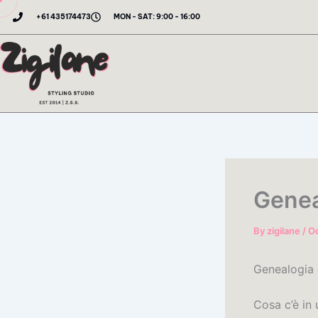
Skip
+61 435174473
MON - SAT: 9:00 - 16:00
to
content
Genea
By
zigilane
/
Oc
Genealogia 
Cosa c’è in