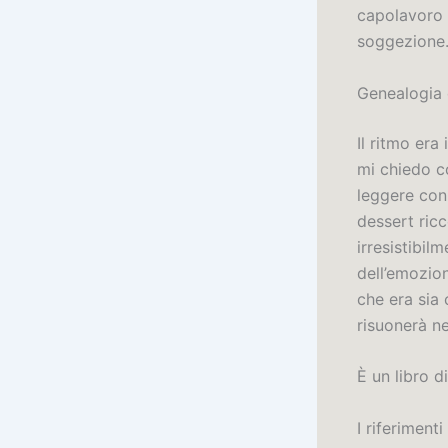
capolavoro 
soggezione
Genealogia 
Il ritmo era
mi chiedo co
leggere con 
dessert ric
irresistibil
dell’emozio
che era sia
risuonerà ne
È un libro 
I riferiment