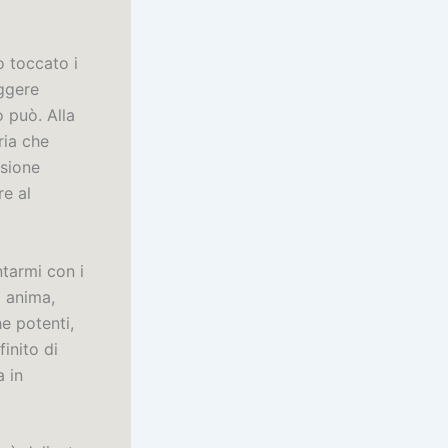
o toccato i
eggere
o può. Alla
ria che
ssione
re al
ntarmi con i
a anima,
e potenti,
inito di
a in