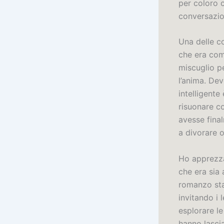
per coloro 
conversazio
Una delle co
che era com
miscuglio pe
l’anima. De
intelligente
risuonare co
avesse final
a divorare 
Ho apprezzat
che era sia 
romanzo sta 
invitando i 
esplorare le
hanno lasci