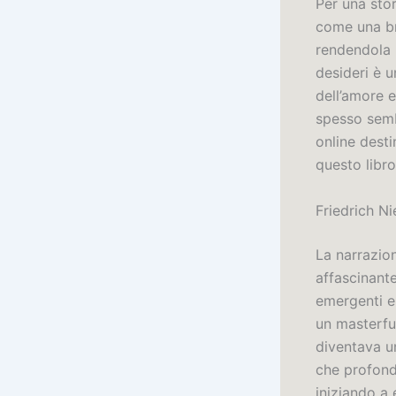
Per una sto
come una br
rendendola 
desideri è 
dell’amore 
spesso sem
online dest
questo libr
Friedrich Ni
La narrazio
affascinante
emergenti e 
un masterful
diventava un
che profondi
iniziando a 