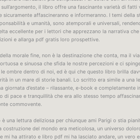
sull’argomento, il libro offre una fascinante varietà di fatti 
he sicuramente affascineranno e informeranno. I temi della s
sponsabilità e umanità, sono atemporali e universali, rende
elta eccellente per i lettori che apprezzano la narrativa che 
zioni e allarga pdf gratis loro prospettive.
ella morale fine, non è la destinazione che conta, ma il vi
ortuosa e sinuosa che sfida le nostre percezioni e ci sping
le ombre dentro di noi, ed è qui che questo libro brilla dav
rità in un mare di storie banali. Lo scritto era simile a una 
na giornata d’estate – rilassante, e-book e completamente i
 di pace e tranquillità che era allo stesso tempo affascina
nte commovente.
 è una lettura deliziosa per chiunque ami Parigi o stia pian
 La costruzione del mondo era meticolosa, un universo dolo
e mi ha attirato e libro pdf mi ha lasciato andare, un vero 