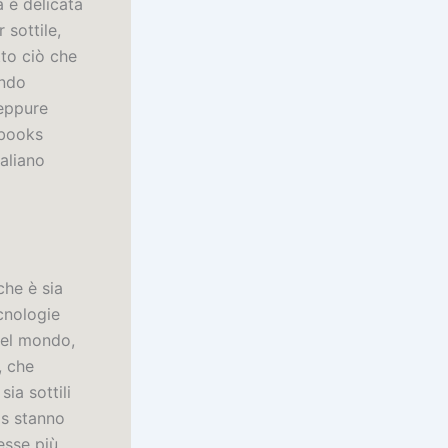
 è delicata
 sottile,
to ciò che
ondo
 eppure
ebooks
aliano
che è sia
ecnologie
del mondo,
, che
ia sottili
is stanno
esse più