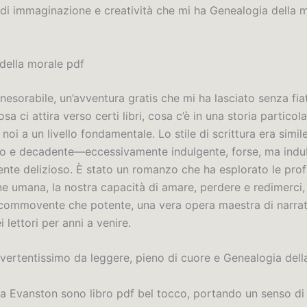
di immaginazione e creatività che mi ha Genealogia della m
.
della morale pdf
 inesorabile, un’avventura gratis che mi ha lasciato senza fi
sa ci attira verso certi libri, cosa c’è in una storia particol
noi a un livello fondamentale. Lo stile di scrittura era simil
co e decadente—eccessivamente indulgente, forse, ma ind
mente delizioso. È stato un romanzo che ha esplorato le pro
ne umana, la nostra capacità di amare, perdere e redimerci
 commovente che potente, una vera opera maestra di narrat
i lettori per anni a venire.
divertentissimo da leggere, pieno di cuore e Genealogia del
i a Evanston sono libro pdf bel tocco, portando un senso di 