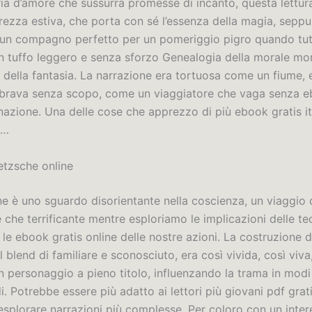
ria d’amore che sussurra promesse di incanto, questa lettura
ezza estiva, che porta con sé l’essenza della magia, seppur
un compagno perfetto per un pomeriggio pigro quando tut
un tuffo leggero e senza sforzo Genealogia della morale m
e della fantasia. La narrazione era tortuosa come un fiume,
brava senza scopo, come un viaggiatore che vaga senza 
inazione. Una delle cose che apprezzo di più ebook gratis it
o…
etzsche online
ne è uno sguardo disorientante nella coscienza, un viaggio 
 che terrificante mentre esploriamo le implicazioni delle t
le ebook gratis online delle nostre azioni. La costruzione 
 blend di familiare e sconosciuto, era così vivida, così viva
 personaggio a pieno titolo, influenzando la trama in modi s
. Potrebbe essere più adatto ai lettori più giovani pdf grat
esplorare narrazioni più complesse. Per coloro con un inter