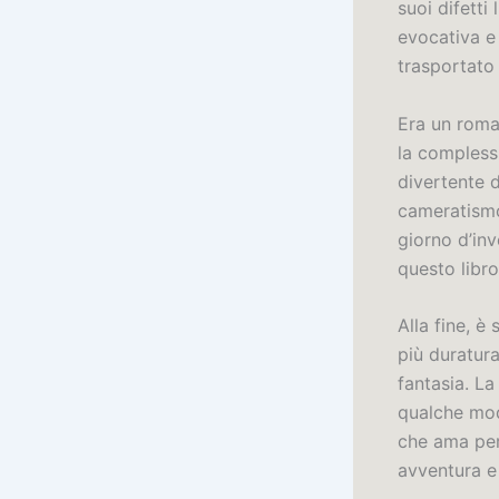
suoi difetti 
evocativa e
trasportato 
Era un roma
la compless
divertente 
cameratismo.
giorno d’in
questo libro
Alla fine, è
più duratur
fantasia. La
qualche mod
che ama per
avventura e