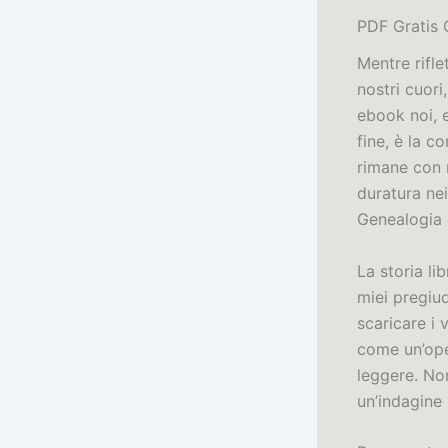
PDF Gratis 
Mentre rifle
nostri cuori
ebook noi, e
fine, è la c
rimane con 
duratura nei
Genealogia 
La storia li
miei pregiu
scaricare i
come un’ope
leggere. Non
un’indagine