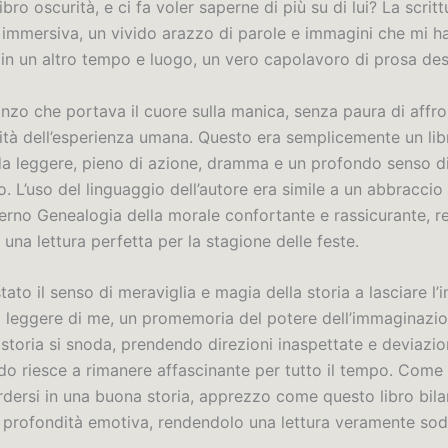
libro oscurità, e ci fa voler saperne di più su di lui? La scrit
 immersiva, un vivido arazzo di parole e immagini che mi h
in un altro tempo e luogo, un vero capolavoro di prosa desc
nzo che portava il cuore sulla manica, senza paura di affro
ità dell’esperienza umana. Questo era semplicemente un li
da leggere, pieno di azione, dramma e un profondo senso d
 L’uso del linguaggio dell’autore era simile a un abbraccio
verno Genealogia della morale confortante e rassicurante, 
 una lettura perfetta per la stagione delle feste.
 stato il senso di meraviglia e magia della storia a lasciare l
a leggere di me, un promemoria del potere dell’immaginazio
 storia si snoda, prendendo direzioni inaspettate e deviazio
o riesce a rimanere affascinante per tutto il tempo. Come
dersi in una buona storia, apprezzo come questo libro bila
 profondità emotiva, rendendolo una lettura veramente sod