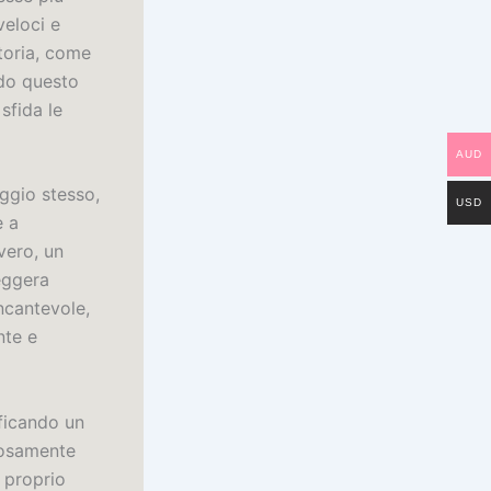
veloci e
toria, come
ndo questo
sfida le
AUD
aggio stesso,
USD
e a
vero, un
leggera
ncantevole,
nte e
ificando un
rosamente
e proprio