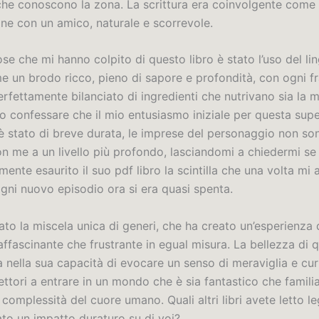
che conoscono la zona. La scrittura era coinvolgente come
ne con un amico, naturale e scorrevole.
se che mi hanno colpito di questo libro è stato l’uso del li
e un brodo ricco, pieno di sapore e profondità, con ogni f
rfettamente bilanciato di ingredienti che nutrivano sia la 
vo confessare che il mio entusiasmo iniziale per questa sup
 è stato di breve durata, le imprese del personaggio non son
n me a un livello più profondo, lasciandomi a chiedermi se 
mente esaurito il suo pdf libro la scintilla che una volta mi
ogni nuovo episodio ora si era quasi spenta.
o la miscela unica di generi, che ha creato un’esperienza d
affascinante che frustrante in egual misura. La bellezza di 
nella sua capacità di evocare un senso di meraviglia e curi
lettori a entrare in un mondo che è sia fantastico che familia
 complessità del cuore umano. Quali altri libri avete letto l
ato un impatto duraturo su di voi?