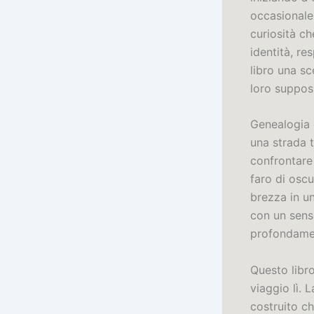
occasionale 
curiosità c
identità, re
libro una sc
loro supposi
Genealogia d
una strada t
confrontare 
faro di oscu
brezza in u
con un senso
profondame
Questo libro
viaggio lì.
costruito ch