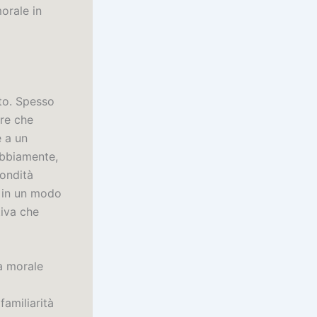
orale in
ato. Spesso
are che
e a un
ubbiamente,
fondità
, in un modo
iva che
la morale
familiarità