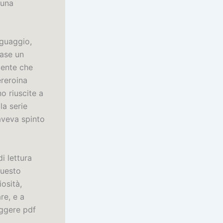
 una
nguaggio,
rase un
mente che
ereroina
o riuscite a
la serie
 aveva spinto
i lettura
questo
osità,
re, e a
eggere pdf