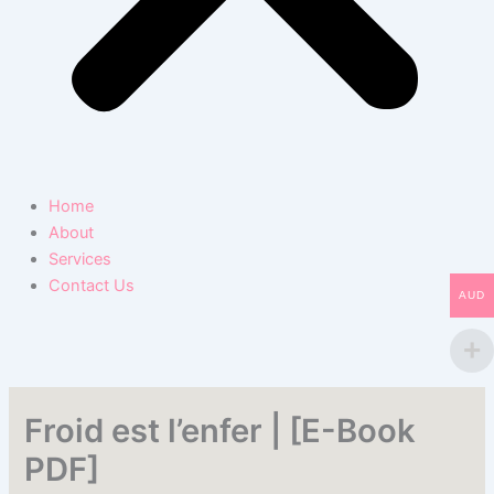
Home
About
Services
Contact Us
AUD
Froid est l’enfer | [E-Book
PDF]