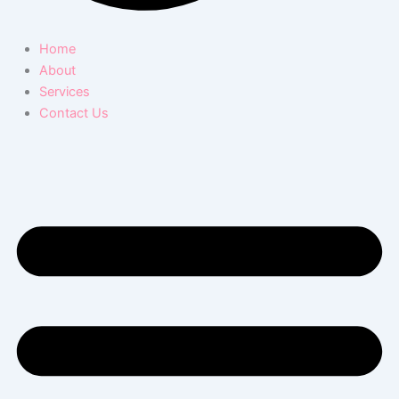
Home
About
Services
Contact Us