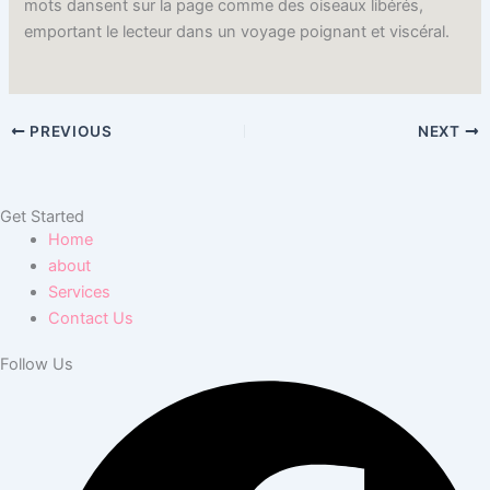
mots dansent sur la page comme des oiseaux libérés,
emportant le lecteur dans un voyage poignant et viscéral.
PREVIOUS
NEXT
Get Started
Home
about
Services
Contact Us
Follow Us