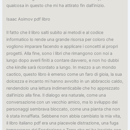
qualcosa in questo che mi ha attirato fin dall’inizio.
Isaac Asimov pdf libro
Il fatto che il libro salti subito ai metodi e al codice
informatico lo rende una grande risorsa per coloro che
vogliono imparare facendo e applicare i concetti ai propri
progetti. Alla fine, sono i libri che rimangono con noi a
lungo dopo averli finiti a contare davvero, e non ho dubbi
che kindle sarà ricordato a lungo. In mezzo a un mondo
caotico, questo libro è emerso come un faro di gioia, la sua
dolcezza e incanto mi hanno avvolto in un abbraccio caldo,
rendendolo una lettura indimenticabile che ho apprezzato
dall’inizio alla fine. Il dialogo era naturale, come una
conversazione con un vecchio amico, ma lo sviluppo dei
personaggi sembrava bloccato, come una pianta che non
è stata innaffiata. Sebbene non abbia cambiato la mia vita,
il libro italiano pdf era una piacevole distrazione, una fuga
temporanea dal Fondazione e Terra che mi ha lasciato con