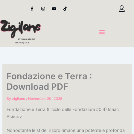
Skip
F
I
Y
T
a
n
o
i
to
c
s
u
k
content
e
t
t
t
b
a
u
o
o
g
b
k
o
r
e
k
a
-
m
f
Fondazione e Terra :
Download PDF
By
zigilane
/
November 20, 2025
Fondazione e Terra (Il ciclo delle Fondazioni #0.4) Isaac
Asimov
Nonostante le sfide, il libro rimane una potente e profonda