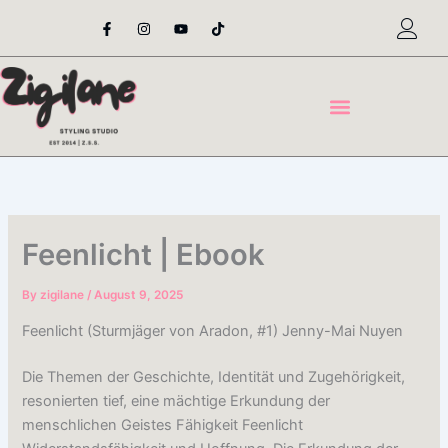
Skip
F
I
Y
T
a
n
o
i
to
c
s
u
k
content
e
t
t
t
b
a
u
o
o
g
b
k
o
r
e
k
a
-
m
f
Feenlicht | Ebook
By
zigilane
/
August 9, 2025
Feenlicht (Sturmjäger von Aradon, #1) Jenny-Mai Nuyen
Die Themen der Geschichte, Identität und Zugehörigkeit,
resonierten tief, eine mächtige Erkundung der
menschlichen Geistes Fähigkeit Feenlicht