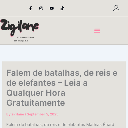
Skip
F
I
Y
T
a
n
o
i
to
c
s
u
k
content
e
t
t
t
b
a
u
o
o
g
b
k
o
r
e
k
a
-
m
f
Falem de batalhas, de reis e
de elefantes – Leia a
Qualquer Hora
Gratuitamente
By
zigilane
/
September 5, 2025
Falem de batalhas, de reis e de elefantes Mathias Énard