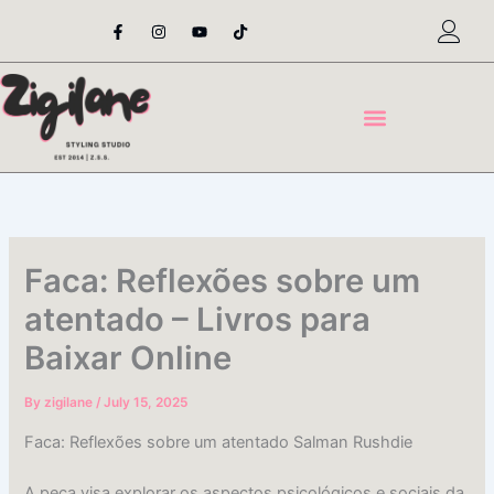
Skip
F
I
Y
T
a
n
o
i
to
c
s
u
k
content
e
t
t
t
b
a
u
o
o
g
b
k
o
r
e
k
a
-
m
f
Faca: Reflexões sobre um
atentado – Livros para
Baixar Online
By
zigilane
/
July 15, 2025
Faca: Reflexões sobre um atentado Salman Rushdie
A peça visa explorar os aspectos psicológicos e sociais da