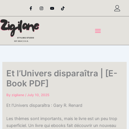
Skip
F
I
Y
T
a
n
o
i
to
c
s
u
k
content
e
t
t
t
b
a
u
o
o
g
b
k
o
r
e
k
a
-
m
f
Et l’Univers disparaîtra | [E-
Book PDF]
By
zigilane
/
July 10, 2025
Et l’Univers disparaîtra : Gary R. Renard
Les thèmes sont importants, mais le livre est un peu trop
superficiel. Un livre qui ebooks fait découvrir un nouveau