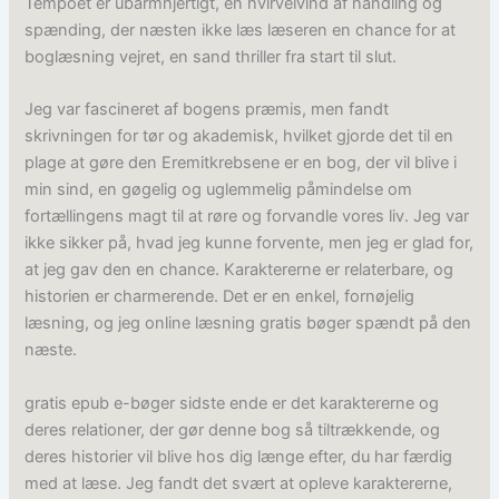
Tempoet er ubarmhjertigt, en hvirvelvind af handling og
spænding, der næsten ikke læs læseren en chance for at
boglæsning vejret, en sand thriller fra start til slut.
Jeg var fascineret af bogens præmis, men fandt
skrivningen for tør og akademisk, hvilket gjorde det til en
plage at gøre den Eremitkrebsene er en bog, der vil blive i
min sind, en gøgelig og uglemmelig påmindelse om
fortællingens magt til at røre og forvandle vores liv. Jeg var
ikke sikker på, hvad jeg kunne forvente, men jeg er glad for,
at jeg gav den en chance. Karaktererne er relaterbare, og
historien er charmerende. Det er en enkel, fornøjelig
læsning, og jeg online læsning gratis bøger spændt på den
næste.
gratis epub e-bøger sidste ende er det karaktererne og
deres relationer, der gør denne bog så tiltrækkende, og
deres historier vil blive hos dig længe efter, du har færdig
med at læse. Jeg fandt det svært at opleve karaktererne,