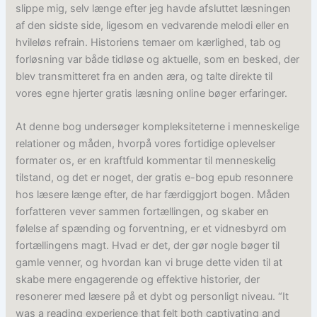
slippe mig, selv længe efter jeg havde afsluttet læsningen
af den sidste side, ligesom en vedvarende melodi eller en
hvileløs refrain. Historiens temaer om kærlighed, tab og
forløsning var både tidløse og aktuelle, som en besked, der
blev transmitteret fra en anden æra, og talte direkte til
vores egne hjerter gratis læsning online bøger erfaringer.
At denne bog undersøger kompleksiteterne i menneskelige
relationer og måden, hvorpå vores fortidige oplevelser
formater os, er en kraftfuld kommentar til menneskelig
tilstand, og det er noget, der gratis e-bog epub resonnere
hos læsere længe efter, de har færdiggjort bogen. Måden
forfatteren vever sammen fortællingen, og skaber en
følelse af spænding og forventning, er et vidnesbyrd om
fortællingens magt. Hvad er det, der gør nogle bøger til
gamle venner, og hvordan kan vi bruge dette viden til at
skabe mere engagerende og effektive historier, der
resonerer med læsere på et dybt og personligt niveau. “It
was a reading experience that felt both captivating and