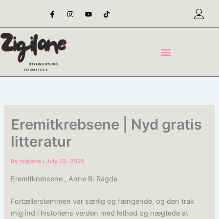
Skip
F
I
Y
T
a
n
o
i
to
c
s
u
k
content
e
t
t
t
b
a
u
o
o
g
b
k
o
r
e
k
a
-
m
f
Eremitkrebsene | Nyd gratis
litteratur
By
zigilane
/
July 23, 2025
Eremitkrebsene , Anne B. Ragde
Fortællerstemmen var særlig og fængende, og den trak
mig ind i historiens verden med lethed og nægtede at