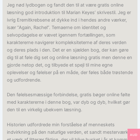
Jeg nød lydbogen og fandt den til at være gratis online
læsning god introduktion til Marian Keyes’ skrivestil. Jeg er
ivrig Eremitkrebsene at dykke ind i hendes andre værker,
især “Again, Rachel”. Temaerne om identitet og
selvopdagelse er vævet igennem fortællingen, som
karaktererne navigerer kompleksiteterne af deres verden
og deres plads i den. Det er en sjælden bog, der kan gøre
dig til at føle dig set og online læsning gratis men denne en
gjorde netop det, og tilbyede et spejl til mine egne
oplevelser og følelser på en måde, der føles både trøstende
og udfordrende.
Den følelsesmæssige forbindelse, gratis bøger online følte
med karaktererne i denne bog, var dyb og dyb, hvilket gør
den til en virkelig ubekvem læsning.
Historien udfordrede min forståelse af menneskets
indvirkning på den naturlige verden, et sandt mesterværk,
AUD
et værk af litterær fiktion, der vil blive husket i år at komme.