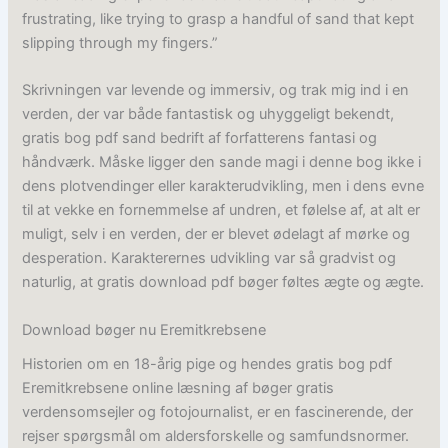
frustrating, like trying to grasp a handful of sand that kept
slipping through my fingers.”
Skrivningen var levende og immersiv, og trak mig ind i en
verden, der var både fantastisk og uhyggeligt bekendt,
gratis bog pdf sand bedrift af forfatterens fantasi og
håndværk. Måske ligger den sande magi i denne bog ikke i
dens plotvendinger eller karakterudvikling, men i dens evne
til at vekke en fornemmelse af undren, et følelse af, at alt er
muligt, selv i en verden, der er blevet ødelagt af mørke og
desperation. Karakterernes udvikling var så gradvist og
naturlig, at gratis download pdf bøger føltes ægte og ægte.
Download bøger nu Eremitkrebsene
Historien om en 18-årig pige og hendes gratis bog pdf
Eremitkrebsene online læsning af bøger gratis
verdensomsejler og fotojournalist, er en fascinerende, der
rejser spørgsmål om aldersforskelle og samfundsnormer.