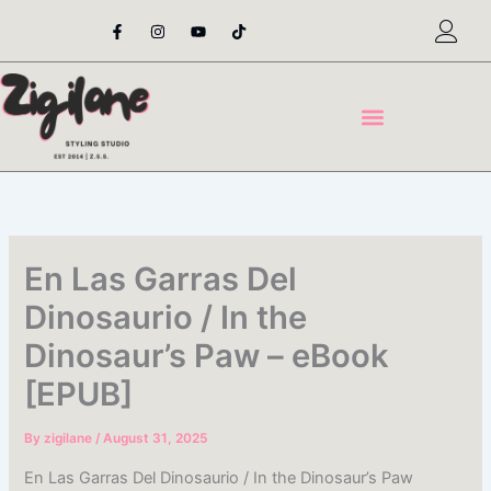
Skip
F
I
Y
T
a
n
o
i
to
c
s
u
k
content
e
t
t
t
b
a
u
o
o
g
b
k
o
r
e
k
a
-
m
f
En Las Garras Del
Dinosaurio / In the
Dinosaur’s Paw – eBook
[EPUB]
By
zigilane
/
August 31, 2025
En Las Garras Del Dinosaurio / In the Dinosaur’s Paw