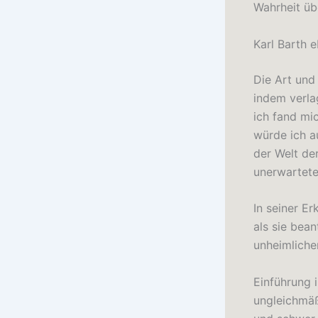
Wahrheit üb
Karl Barth 
Die Art und
indem verlag
ich fand mic
würde ich a
der Welt de
unerwartete
In seiner E
als sie bea
unheimlich
Einführung 
ungleichmäß