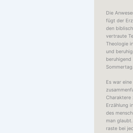
Die Anwesen
fügt der Er
den biblisch
vertraute Te
Theologie i
und beruhig
beruhigend 
Sommertag
Es war eine
zusammenfas
Charaktere 
Erzählung i
des menschl
man glaubt.
raste bei j