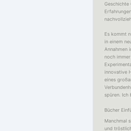
Geschichte 
Erfahrungen
nachvollzieh
Es kommt ni
in einem ne
Annahmen in
noch immer 
Experimenta
innovative 
eines großa
Verbundenhe
spüren. Ich 
Bücher Einf
Manchmal st
und tröstlic