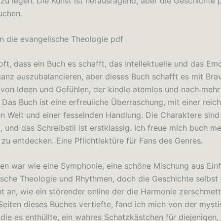
zu legen. Die Kunst ist herausragend, aber die Geschichte 
uchen.
in die evangelische Theologie pdf
 oft, dass ein Buch es schafft, das Intellektuelle und das Em
ganz auszubalancieren, aber dieses Buch schafft es mit Brav
 von Ideen und Gefühlen, der kindle atemlos und nach mehr
 Das Buch ist eine erfreuliche Überraschung, mit einer reich
en Welt und einer fesselnden Handlung. Die Charaktere sind
, und das Schreibstil ist erstklassig. Ich freue mich buch m
 zu entdecken. Eine Pflichtlektüre für Fans des Genres.
en war wie eine Symphonie, eine schöne Mischung aus Einf
ische Theologie und Rhythmen, doch die Geschichte selbst f
t an, wie ein störender online der die Harmonie zerschmette
 Seiten dieses Buches vertiefte, fand ich mich von der myst
die es enthüllte, ein wahres Schatzkästchen für diejenigen,