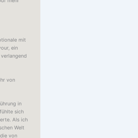
pdf mehr
otionale mit
our, ein
 verlangend
ehr von
ührung in
ühlte sich
rte. Als ich
ischen Welt
 die von