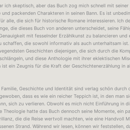
 ich skeptisch, aber das Buch zog mich schnell mit seiner d
e und packenden Charakteren in seinen Bann. Es ist unbedi
ür alle, die sich für historische Romane interessieren. Ich d
nge, die dieses Buch von anderen unterscheidet, seine Fähig
 Genauigkeit mit fesselnder Erzählkunst zu balancieren und 
u schaffen, die sowohl informativ als auch unterhaltsam is
wegendsten Geschichten diejenigen, die sich durch die Kom
 schlängeln, und diese Anthologie mit ihrer eklektischen Mi
ist ein Zeugnis für die Kraft der Geschichtenerzählung in al
Familie, Geschichte und Identität sind verlag schön durch 
gewoben, dass es wie ein reicher Teppich ist, in den man si
nn, sich zu verlieren. Obwohl es mich nicht Einführung in d
e Theologie hatte das Buch dennoch seine Momente, ein pa
rillanz, die die Reise wertvoll machten, wie eine Handvoll 
ssenen Strand. Während wir lesen, können wir feststellen, d