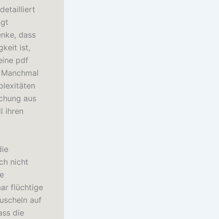
etailliert
ngt
enke, dass
keit ist,
eine pdf
t. Manchmal
plexitäten
schung aus
l ihren
die
ch nicht
ie
ar flüchtige
Muscheln auf
ass die