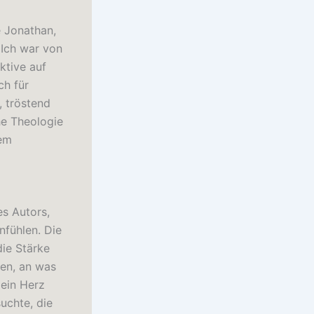
e Jonathan,
 Ich war von
ktive auf
ch für
 tröstend
he Theologie
nem
es Autors,
nfühlen. Die
die Stärke
hen, an was
mein Herz
uchte, die