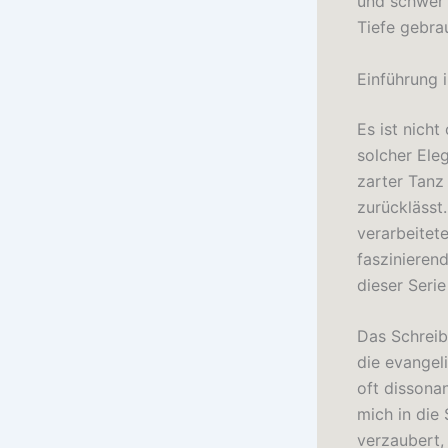
und schwer 
Tiefe gebra
Einführung 
Es ist nicht
solcher Ele
zarter Tanz
zurücklässt.
verarbeitet
faszinierend
dieser Serie
Das Schreib
die evangel
oft dissonan
mich in die
verzaubert, 