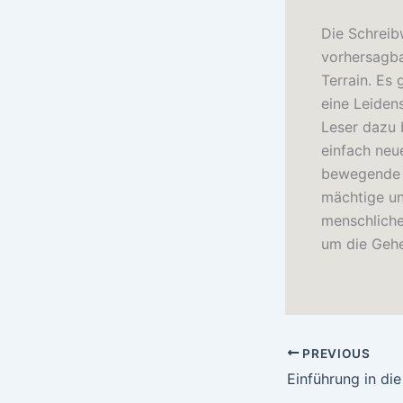
Die Schreib
vorhersagba
Terrain. Es
eine Leiden
Leser dazu 
einfach neue
bewegende U
mächtige un
menschliche
um die Geh
PREVIOUS