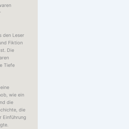
waren
r
s den Leser
und Fiktion
st. Die
aren
e Tiefe
 eine
ob, wie ein
nd die
chichte, die
r Einführung
gte.