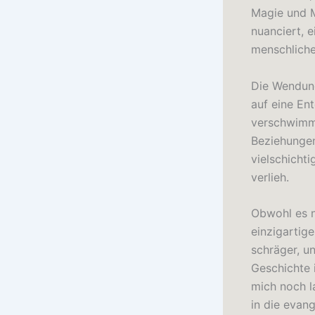
Magie und M
nuanciert, 
menschliche
Die Wendung
auf eine En
verschwimme
Beziehungen
vielschichti
verlieh.
Obwohl es n
einzigartig
schräger, u
Geschichte i
mich noch l
in die evan