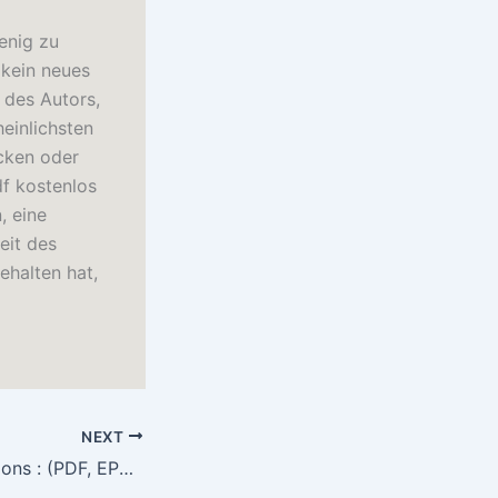
enig zu
 kein neues
 des Autors,
einlichsten
acken oder
df kostenlos
, eine
eit des
ehalten hat,
NEXT
Wrath of the Dragons : (PDF, EPUB, eBook)