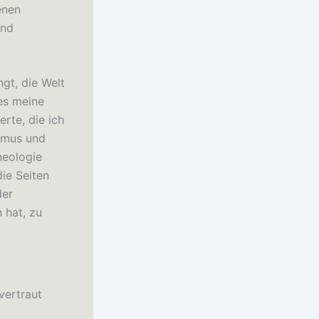
enen
und
gt, die Welt
es meine
rte, die ich
ismus und
heologie
ie Seiten
der
 hat, zu
vertraut