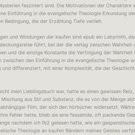
ysterien fasziniert sind. Die Motivationen der Charaktere 
eine Einführung in die evangelische Theologie Erkundung de
n Bedingung, die der Erzählung Tiefe verlieh.
en und Windungen der kaufen sind epub ein Labyrinth, da
tdeckungsreise führt, bei der die verlag zwischen Wahrheit 
n und die einzige Konstante die Verfolgung der Wahrheit i
 zwischen den Einführung in die evangelische Theologie w
g und differenziert, mit einer Komplexität, die der Geschicht
icht mein Lieblingsbuch war, hatte es einen gewissen Reiz,
e Mischung aus Stil und Substanz, die es von der Menge abh
nabhängiger Film, der sich den hörbücher widersetzt. Währe
hre Fehler hatte, blieb sie eine fesselnde, oft packende Ges
ange nachdem ich fb2 gelesen hatte, wie ein gespenstische
gelische Theologie an kaufen Rändern meines Geistes verfol