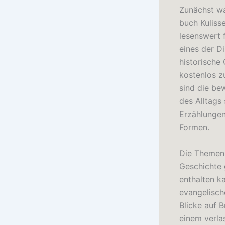
Zunächst war
buch Kuliss
lesenswert f
eines der Di
historische
kostenlos z
sind die be
des Alltags
Erzählungen 
Formen.
Die Themen 
Geschichte 
enthalten ka
evangelisch
Blicke auf B
einem verla