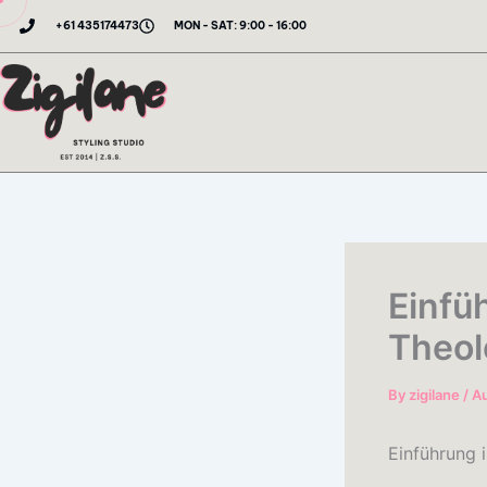
Skip
+61 435174473
MON - SAT: 9:00 - 16:00
to
content
Einfü
Theol
By
zigilane
/
Au
Einführung i