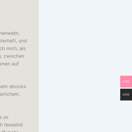
mmenwebt,
sterhaft, und
ch mich, als
n, zwischen
mmen auf
AUD
 mehr ebooks
erlichem,
USD
s so
h fesselnd