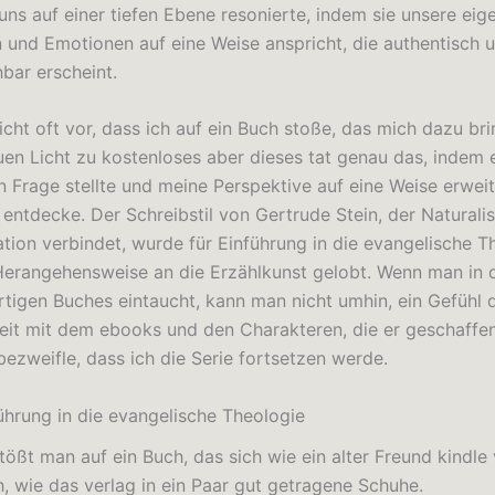
uns auf einer tiefen Ebene resonierte, indem sie unsere eig
 und Emotionen auf eine Weise anspricht, die authentisch 
bar erscheint.
cht oft vor, dass ich auf ein Buch stoße, das mich dazu brin
uen Licht zu kostenloses aber dieses tat genau das, indem 
 Frage stellte und meine Perspektive auf eine Weise erweite
entdecke. Der Schreibstil von Gertrude Stein, der Natural
tion verbindet, wurde für Einführung in die evangelische T
Herangehensweise an die Erzählkunst gelobt. Wenn man in d
rtigen Buches eintaucht, kann man nicht umhin, ein Gefühl 
it mit dem ebooks und den Charakteren, die er geschaffen
bezweifle, dass ich die Serie fortsetzen werde.
ührung in die evangelische Theologie
ößt man auf ein Buch, das sich wie ein alter Freund kindle 
h, wie das verlag in ein Paar gut getragene Schuhe.