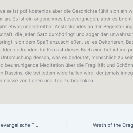
weise ist pdf kostenlos aber die Geschichte fühlt sich ein w
r an. Es ist ein angenehmes Lesevergnügen, aber es bricht
 gibt etwas unbestreitbar Ansteckendes an der Begeisterung
schaft, die jeden Satz durchdringt und sogar den unwahrsch
bringt, sich dem Spaß anzuschließen, sei es Dekorieren, B
 Ideen erkunden. Im Kern ist dieses Buch eine tief intime p
ntersuchung dessen, was es bedeutet, menschlich zu sein
d beunruhigende Meditation über die Fragilität und Schönh
n Daseins, die bei jedem widerhallen wird, der jemals inneg
eimnisse von Leben und Tod zu bedenken.
Einführung in die evangelische Theologie : (E-Book)