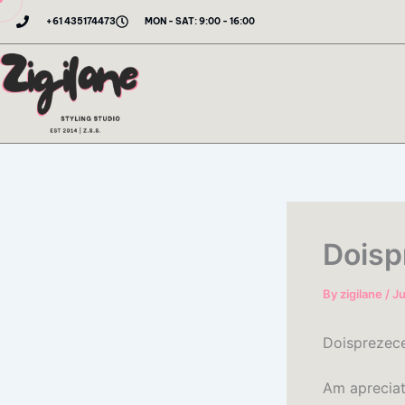
Skip
+61 435174473
MON - SAT: 9:00 - 16:00
to
content
Doisp
By
zigilane
/
Ju
Doisprezece
Am apreciat 