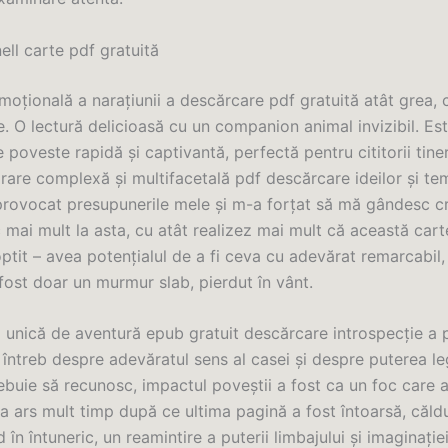
ll carte pdf gratuită
oțională a narațiunii a descărcare pdf gratuită atât grea, c
e. O lectură delicioasă cu un companion animal invizibil. Es
poveste rapidă și captivantă, perfectă pentru cititorii tiner
rare complexă și multifacetală pdf descărcare ideilor și te
provocat presupunerile mele și m-a forțat să mă gândesc cri
mai mult la asta, cu atât realizez mai mult că această cart
ptit – avea potențialul de a fi ceva cu adevărat remarcabil, 
fost doar un murmur slab, pierdut în vânt.
unică de aventură epub gratuit descărcare introspecție a 
întreb despre adevăratul sens al casei și despre puterea le
rebuie să recunosc, impactul poveștii a fost ca un foc care a
a ars mult timp după ce ultima pagină a fost întoarsă, căld
în întuneric, un reamintire a puterii limbajului și imaginație