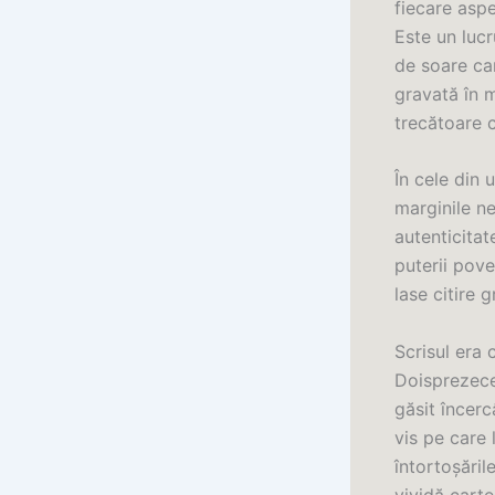
fiecare aspe
Este un lucr
de soare ca
gravată în 
trecătoare 
În cele din 
marginile n
autenticitat
puterii poves
lase citire g
Scrisul era 
Doisprezece 
găsit încerc
vis pe care 
întortoșăril
vividă cart