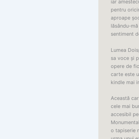
iar amestec
pentru orici
aproape șoc
lăsându-mă s
sentiment d
Lumea Doisp
sa voce și 
opere de fi
carte este u
kindle mai i
Această cart
cele mai bun
accesibil pe
Monumentaliz
o tapiserie
urma unui e