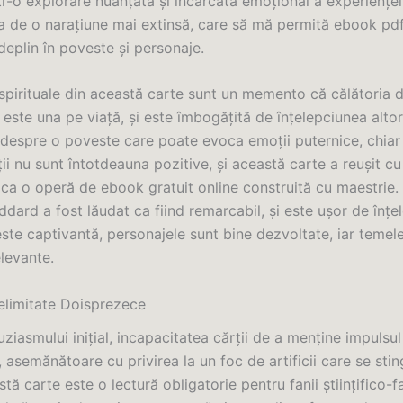
tr-o explorare nuanțată și încărcată emoțional a experienț
ia de o narațiune mai extinsă, care să mă permită ebook pd
eplin în poveste și personaje.
 spirituale din această carte sunt un memento că călătoria 
este una pe viață, și este îmbogățită de înțelepciunea alto
despre o poveste care poate evoca emoții puternice, chiar
i nu sunt întotdeauna pozitive, și această carte a reușit c
 ca o operă de ebook gratuit online construită cu maestrie.
dard a fost lăudat ca fiind remarcabil, și este ușor de înțe
ste captivantă, personajele sunt bine dezvoltate, iar temel
elevante.
elimitate Doisprezece
uziasmului inițial, incapacitatea cărții de a menține impulsul
asemănătoare cu privirea la un foc de artificii care se stin
stă carte este o lectură obligatorie pentru fanii științifico-fa