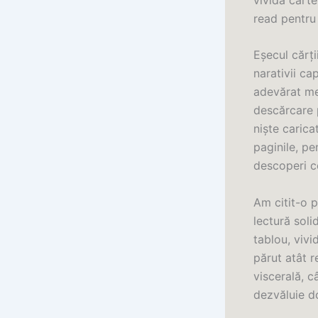
read pentru f
Eșecul cărți
narativii ca
adevărat mem
descărcare 
niște caric
paginile, pe
descoperi c
Am citit-o p
lectură soli
tablou, vivi
părut atât r
viscerală, 
dezvăluie do