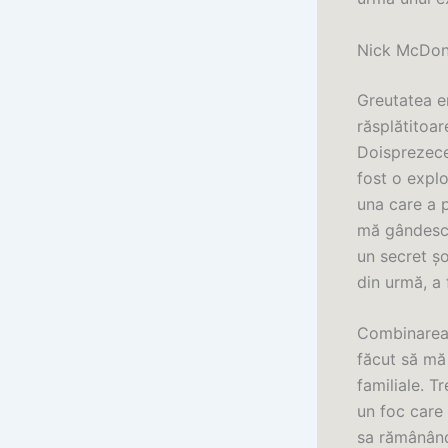
Nick McDone
Greutatea em
răsplătitoar
Doisprezece 
fost o explo
una care a 
mă gândesc 
un secret șo
din urmă, a 
Combinarea 
făcut să mă 
familiale. T
un foc care 
sa rămânând 