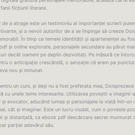
anii ficțiunii literare.
i de a atrage este un testimoniu al importanței scrierii puter
ptivante, și a nevoii autorilor de a se împinge să creeze Do
orabil. În timp ce temele identității și apartenenței au fo
pdf și online explorate, personajele secundare au părut mai
aturi decât oameni pe deplin dezvoltați. Pe măsură ce întor
ntru o anticipație crescândă, o senzație că eram pe punctul
eva nou și minunat.
entru un curs, și deși nu a fost preferata mea, Doisprezece
dă cu unele teme interesante. Utilizarea poveștii a imaginii 
d și evocator, aducând lumea și personajele la viață într-un
eal, cât și imaginar. Este un lucru ciudat, cum o poveste poa
cât și distanțată, ca ebook pdf descărcare secret murmurat 
ar parțial adevărul său.