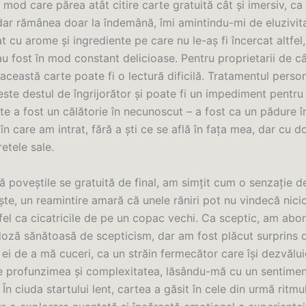
n mod care părea atât citire carte gratuită cât și imersiv, ca
 dar rămânea doar la îndemână, îmi amintindu-mi de eluzivit
 cu arome și ingrediente pe care nu le-aș fi încercat altfel,
au fost în mod constant delicioase. Pentru proprietarii de câ
ceastă carte poate fi o lectură dificilă. Tratamentul person
te destul de îngrijorător și poate fi un impediment pentru 
e a fost un călătorie în necunoscut – a fost ca un pădure î
în care am intrat, fără a ști ce se află în fața mea, dar cu d
etele sale.
 poveștile se gratuită de final, am simțit cum o senzație d
te, un reamintire amară că unele răniri pot nu vindecă nici
fel ca cicatricile de pe un copac vechi. Ca sceptic, am abo
doză sănătoasă de scepticism, dar am fost plăcut surprins 
ei de a mă cuceri, ca un străin fermecător care își dezvălui
 profunzimea și complexitatea, lăsându-mă cu un sentiment
. În ciuda startului lent, cartea a găsit în cele din urmă ritmu