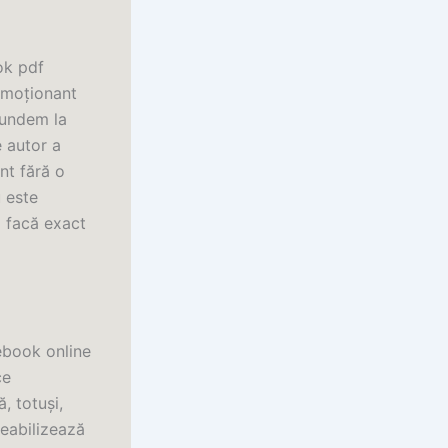
ok pdf
 emoționant
pundem la
 autor a
nt fără o
u este
ă facă exact
 ebook online
ce
, totuși,
eabilizează