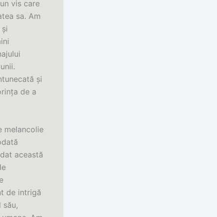
 un vis care
atea sa. Am
 și
ini
ajului
unii.
ntunecată și
orința de a
e melancolie
odată
rdat această
de
e
 de intrigă
l său,