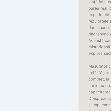
viață într-u
părea real,
experimentat
rezultatele 
dachshund, a
dachshund es
Această cart
misterioasă 
explora secr
Măsurătorică
mă înfășoreș
complet, la 
carte cu o 
capacitatea 
Doisprezece
și implicare