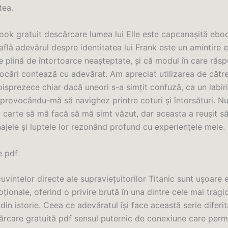
tea.
ook gratuit descărcare lumea lui Elle este capcanașită ebo
află adevărul despre identitatea lui Frank este un amintire
e plină de întortoarce neașteptate, și că modul în care răs
ocări contează cu adevărat. Am apreciat utilizarea de către
oisprezece chiar dacă uneori s-a simțit confuză, ca un labiri
, provocându-mă să navighez printre coturi și întorsături. N
 carte să mă facă să mă simt văzut, dar aceasta a reușit s
ajele și luptele lor rezonând profund cu experiențele mele.
e pdf
cuvintelor directe ale supraviețuitorilor Titanic sunt ușoare
ionale, oferind o privire brută în una dintre cele mai tragi
in istorie. Ceea ce adevăratul își face această serie diferită
rcare gratuită pdf sensul puternic de conexiune care perm