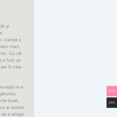
ât și
te
i. Cartea a
melor mari,
tic. Cu cât
e a fost ca
dar în cele
poveștii m-a
AUD
găturilor
rde încet,
USD
ura și lumina
i de a atinge