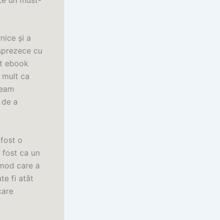
nice și a
isprezece cu
st ebook
 mult ca
ceam
 de a
 fost o
a fost ca un
 mod care a
te fi atât
care