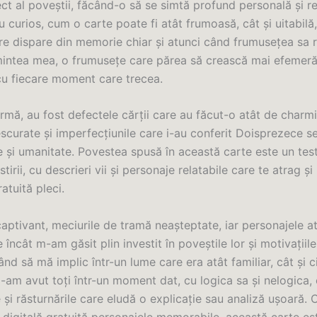
ct al poveștii, făcând-o să se simtă profund personală și re
u curios, cum o carte poate fi atât frumoasă, cât și uitabilă
re dispare din memorie chiar și atunci când frumusețea sa
mintea mea, o frumusețe care părea să crească mai efemeră
cu fiecare moment care trecea.
urmă, au fost defectele cărții care au făcut-o atât de charm
escurate și imperfecțiunile care i-au conferit Doisprezece s
e și umanitate. Povestea spusă în această carte este un tes
tirii, cu descrieri vii și personaje relatabile care te atrag și
ratuită pleci.
captivant, meciurile de tramă neașteptate, iar personajele a
încât m-am găsit plin investit în poveștile lor și motivațiil
ând să mă implic într-un lume care era atât familiar, cât și c
l-am avut toți într-un moment dat, cu logica sa și nelogica,
e și răsturnările care eludă o explicație sau analiză ușoară.
e digitală gratuită personajele memorabile, această carte e