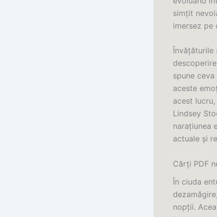
evoluând în
simțit nevo
imersez pe d
Învățăturile
descoperire 
spune ceva 
aceste emoți
acest lucru,
Lindsey Stod
narațiunea e
actuale și r
Cărți PDF n
În ciuda ent
dezamăgire, 
nopții. Acea