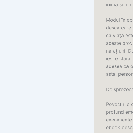
inima și min
Modul în eb
descărcare 
că viața est
aceste prov
narațiunii D
ieșire clară
adesea ca o
asta, person
Doisprezec
Povestirile 
profund emoț
evenimente d
ebook descă