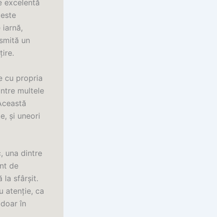
e excelentă
 este
 iarnă,
nsmită un
ire.
e cu propria
ntre multele
 Această
e, și uneori
, una dintre
ent de
la sfârșit.
u atenție, ca
 doar în