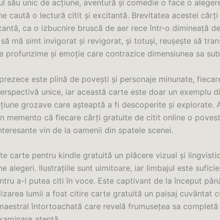
ul său unic de acțiune, aventură și comedie o face o aleger
ne caută o lectură citit și excitantă. Brevitatea acestei cărți
antă, ca o izbucnire bruscă de aer rece într-o dimineață de
ă mă simt invigorat și revigorat, și totuși, reușește să tra
e profunzime și emoție care contrazice dimensiunea sa subț
rezece este plină de povești și personaje minunate, fiecar
perspectivă unice, iar această carte este doar un exemplu di
cțiune grozave care așteaptă a fi descoperite și explorate.
n memento că fiecare cărți gratuite de citit online o povest
nteresante vin de la oamenii din spatele scenei.
e carte pentru kindle gratuită un plăcere vizual și lingvistic
e alegeri. Ilustrațiile sunt uimitoare, iar limbajul este sufici
ntru a-l putea citi în voce. Este captivant de la început până 
area lumii a fost citire carte gratuită un paisaj cuvântat c
 maestral întortoachată care revelă frumusețea sa completă
xaminare atentă.