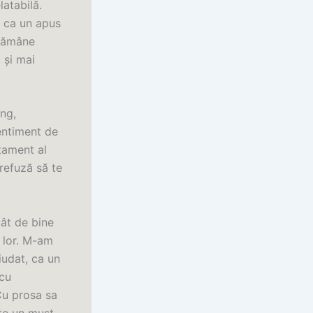
latabilă.
, ca un apus
 rămâne
 și mai
ing,
entiment de
tament al
 refuză să te
tât de bine
e lor. M-am
iudat, ca un
 cu
 Cu prosa sa
ste un must-