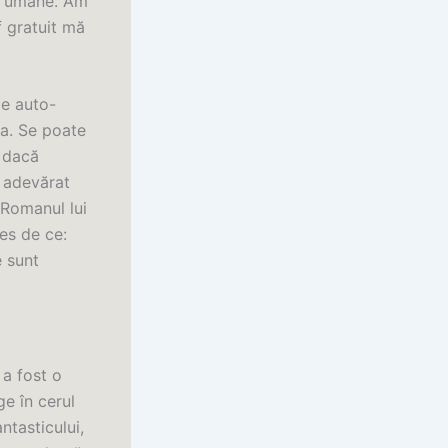
ei umane. Am
f gratuit mă
de auto-
ra. Se poate
 dacă
u adevărat
 Romanul lui
les de ce:
e sunt
 a fost o
ge în cerul
ntasticului,