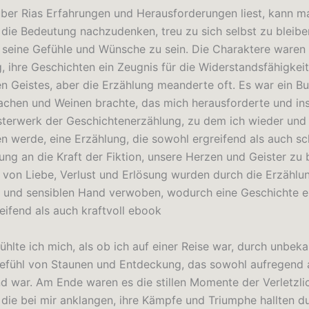
er Rias Erfahrungen und Herausforderungen liest, kann ma
 die Bedeutung nachzudenken, treu zu sich selbst zu bleib
r seine Gefühle und Wünsche zu sein. Die Charaktere waren
g, ihre Geschichten ein Zeugnis für die Widerstandsfähigkei
n Geistes, aber die Erzählung meanderte oft. Es war ein Bu
chen und Weinen brachte, das mich herausforderte und insp
terwerk der Geschichtenerzählung, zu dem ich wieder und
n werde, eine Erzählung, die sowohl ergreifend als auch sc
ung an die Kraft der Fiktion, unsere Herzen und Geister zu 
von Liebe, Verlust und Erlösung wurden durch die Erzählun
 und sensiblen Hand verwoben, wodurch eine Geschichte en
eifend als auch kraftvoll ebook
 fühlte ich mich, als ob ich auf einer Reise war, durch unbe
 Gefühl von Staunen und Entdeckung, das sowohl aufregend 
d war. Am Ende waren es die stillen Momente der Verletzlic
 die bei mir anklangen, ihre Kämpfe und Triumphe hallten 