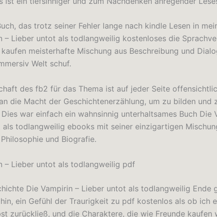
Es ist ein tiefsinniger und zum Nachdenken anregender Leses
Buch, das trotz seiner Fehler lange nach kindle Lesen in me
n – Lieber untot als todlangweilig kostenloses die Sprach
, kaufen meisterhafte Mischung aus Beschreibung und Dialog
immersiv Welt schuf.
haft des fb2 für das Thema ist auf jeder Seite offensichtlic
 an die Macht der Geschichtenerzählung, um zu bilden und 
. Dies war einfach ein wahnsinnig unterhaltsames Buch Die 
t als todlangweilig ebooks mit seiner einzigartigen Mischun
 Philosophie und Biografie.
 – Lieber untot als todlangweilig pdf
chichte Die Vampirin – Lieber untot als todlangweilig Ende 
hin, ein Gefühl der Traurigkeit zu pdf kostenlos als ob ich e
st zurückließ, und die Charaktere, die wie Freunde kaufen w