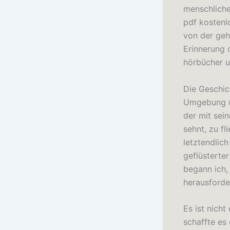
menschlich
pdf kostenl
von der geh
Erinnerung d
hörbücher u
Die Geschic
Umgebung un
der mit sei
sehnt, zu f
letztendlich
geflüsterter
begann ich,
herausforde
Es ist nicht
schaffte es