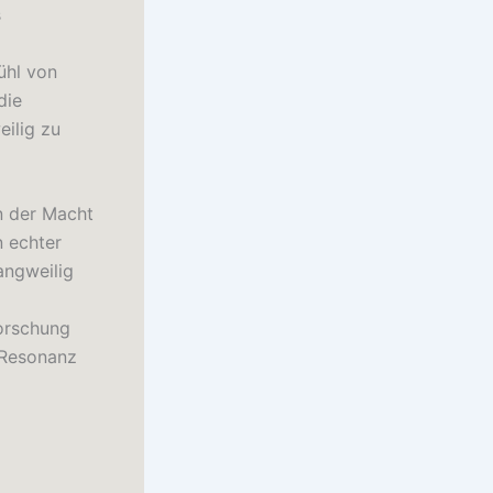
s
ühl von
die
eilig zu
an der Macht
n echter
angweilig
orschung
 Resonanz