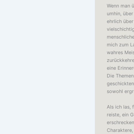
Wenn man üb
umhin, über
ehrlich übe
vielschichti
menschliche
mich zum La
wahres Meis
zurückkehre
eine Erinner
Die Themen 
geschickten
sowohl ergr
Als ich las,
reiste, ein
erschrecken
Charaktere,