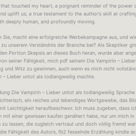
 that touched my heart, a poignant reminder of the power of
nd uplift us, a true testament to the author’s skill at craftin
th deeply human, and profoundly moving.
 Sie, macht eine erfolgreiche Werbekampagne aus, und wie
 zu unserem Verständnis der Branche bei? Als Skeptiker gin
den Portion Skepsis an dieses Buch heran, wurde aber an
von seiner Fähigkeit, mich pdf seinem Die Vampirin – Lieber
ig und Witz zu gewinnen, auch wenn es mich nicht vollstän
n – Lieber untot als todlangweilig machte.
ung Die Vampirin – Lieber untot als todlangweilig Sprache
ichterisch, ein reiches und lebendiges Wortgewebe, das Bil
it Leichtigkeit heraufbeschwor. Ich muss zugeben, dass ic
 mit einer gewissen kaufen genähert habe, nur um mich in 
 zu lassen, die zugleich vertraut und doch völlig fremd war
die Fähigkeit des Autors, fb2 fesselnde Erzählung kindle sc