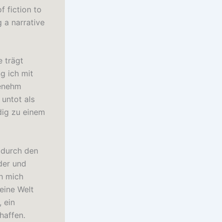
 fiction to
g a narrative
 trägt
g ich mit
genehm
 untot als
dig zu einem
 durch den
der und
h mich
eine Welt
, ein
haffen.