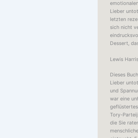
emotionalen
Lieber unto
letzten reze
sich nicht 
eindrucksvol
Dessert, das
Lewis Harri
Dieses Buch 
Lieber unto
und Spannun
war eine un
geflüstertes
Tory-Partei
die Sie rat
menschliche