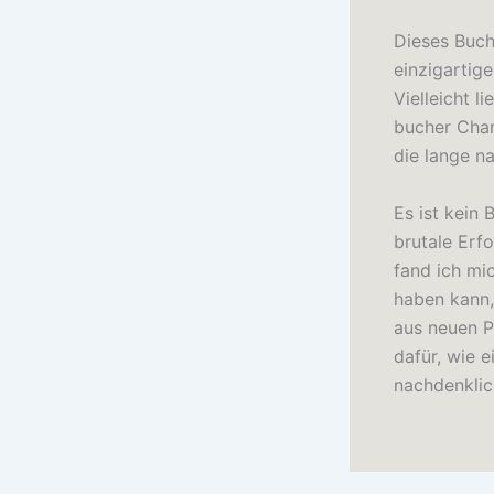
Dieses Buch 
einzigartig
Vielleicht l
bucher Chara
die lange n
Es ist kein
brutale Erf
fand ich mi
haben kann,
aus neuen P
dafür, wie 
nachdenklic