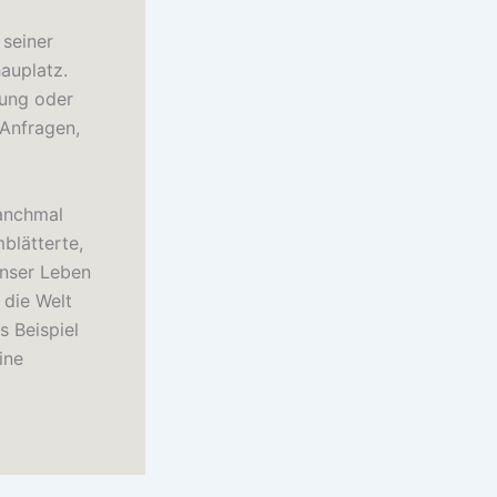
 seiner
auplatz.
lung oder
 Anfragen,
manchmal
blätterte,
unser Leben
 die Welt
s Beispiel
ine