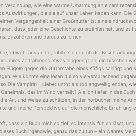
en Verbindung, wie eine warme Umarmung an einem rezensi
os Auswirkungen, die sie auf unser Leben haben kann. Die 
eimen Vergangenheit einer Großmutter ist eine eindrucksvo
aran, dass jeder eine Geschichte zu erzählen hat, und es li
ns, zuzuhören und daraus zu lernen.
hte, obwohl anständig, fühlte sich durch die Beschränkunge
d ihres Zeitrahmens etwas eingeengt an, ein bisschen wie
nen Flügeln gegen die Gitterstäbe eines Käfigs schlägt und 
liegen. Wie konnte eine lesen die so vielversprechend began
 so Die Vampirin – Lieber untot als todlangweilig enden, wie
 Geheimnis, das im Wind verhallt? Als ich tiefer in das Buch
 die Art und Weise zu schätzen, in der hörbücher meine A
rte und meine Perspektive auf die menschliche Erfahrung e
 oft, dass ein Buch mich so tief, so intensiv fühlen lässt, un
 dieses Buch irgendwie, genau das zu tun – ein wahres Meis