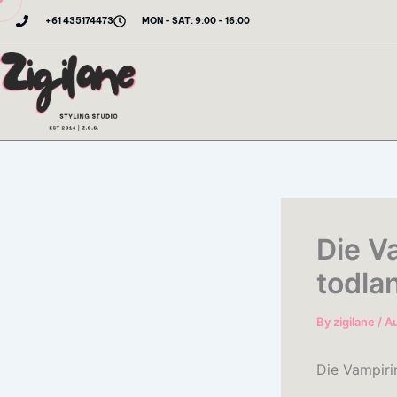
Skip
+61 435174473
MON - SAT: 9:00 - 16:00
to
content
Die Va
todla
By
zigilane
/
Au
Die Vampiri