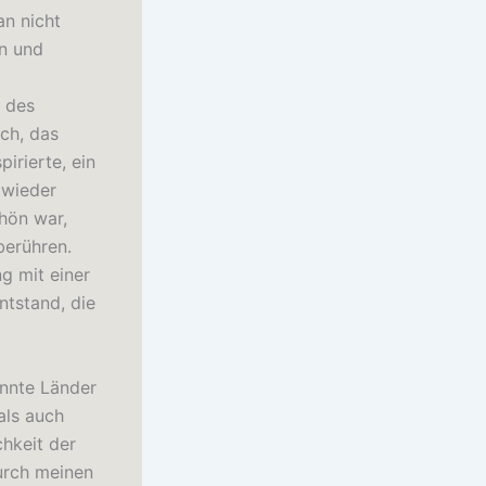
n nicht
en und
t des
ch, das
irierte, ein
 wieder
hön war,
berühren.
g mit einer
tstand, die
kannte Länder
als auch
hkeit der
durch meinen