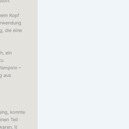
toff.
inem Kopf
verwendung
, die eine
h, ein
zu
Vampirin –
g aus
ging, konnte
inen Teil
aren. It