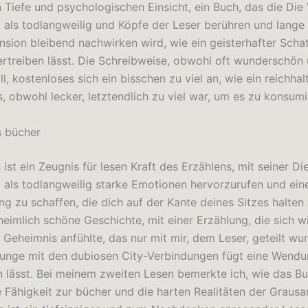
 Tiefe und psychologischen Einsicht, ein Buch, das die Die 
t als todlangweilig und Köpfe der Leser berühren und lang
nsion bleibend nachwirken wird, wie ein geisterhafter Schat
vertreiben lässt. Die Schreibweise, obwohl oft wunderschön
l, kostenloses sich ein bisschen zu viel an, wie ein reichhal
, obwohl lecker, letztendlich zu viel war, um es zu konsumi
s bücher
ist ein Zeugnis für lesen Kraft des Erzählens, mit seiner Di
t als todlangweilig starke Emotionen hervorzurufen und ei
g zu schaffen, die dich auf der Kante deines Sitzes halten 
heimlich schöne Geschichte, mit einer Erzählung, die sich w
 Geheimnis anfühlte, das nur mit mir, dem Leser, geteilt wu
junge mit den dubiosen City-Verbindungen fügt eine Wendu
en lässt. Bei meinem zweiten Lesen bemerkte ich, wie das Bu
 Fähigkeit zur bücher und die harten Realitäten der Grausa