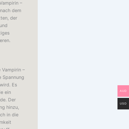
Vampirin –
e nach dem
ten, der
 und
tiges
eren.
e Vampirin –
ne Spannung
wird. Es
ie ein
AUD
rde. Der
USD
ng hinzu,
ch in die
mkeit