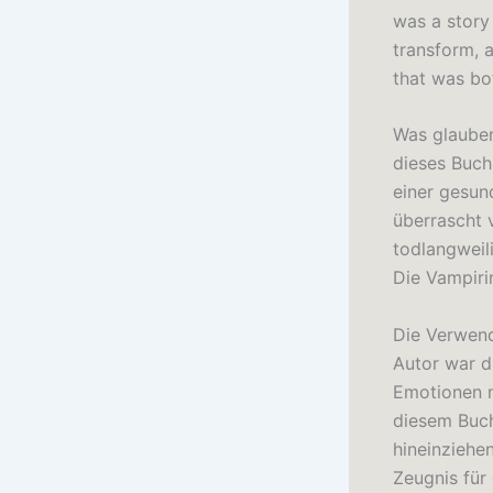
was a story
transform, a
that was bo
Was glauben
dieses Buch
einer gesun
überrascht 
todlangweil
Die Vampiri
Die Verwend
Autor war d
Emotionen m
diesem Buch
hineinziehen
Zeugnis für 