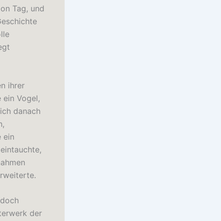
on Tag, und
Geschichte
lle
egt
n ihrer
 ein Vogel,
sich danach
n,
 ein
 eintauchte,
nnahmen
rweiterte.
d doch
terwerk der