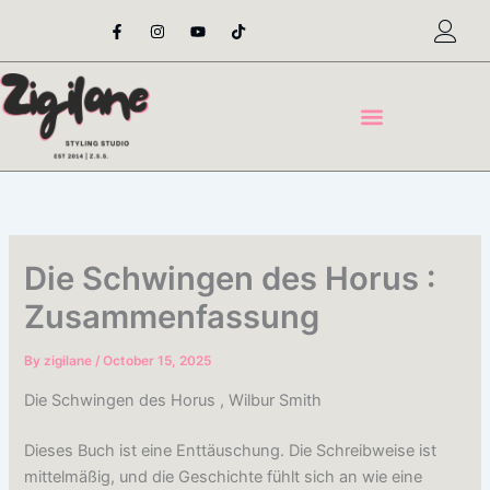
Skip
F
I
Y
T
a
n
o
i
to
c
s
u
k
content
e
t
t
t
b
a
u
o
o
g
b
k
o
r
e
k
a
-
m
f
Die Schwingen des Horus :
Zusammenfassung
By
zigilane
/
October 15, 2025
Die Schwingen des Horus , Wilbur Smith
Dieses Buch ist eine Enttäuschung. Die Schreibweise ist
mittelmäßig, und die Geschichte fühlt sich an wie eine