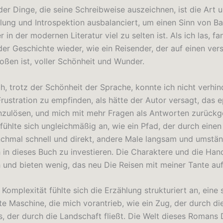
der Dinge, die seine Schreibweise auszeichnen, ist die Art 
lung und Introspektion ausbalanciert, um einen Sinn von B
r in der modernen Literatur viel zu selten ist. Als ich las, f
der Geschichte wieder, wie ein Reisender, der auf einen ver
oßen ist, voller Schönheit und Wunder.
, trotz der Schönheit der Sprache, konnte ich nicht verhind
Frustration zu empfinden, als hätte der Autor versagt, das 
nzulösen, und mich mit mehr Fragen als Antworten zurückg
ühlte sich ungleichmäßig an, wie ein Pfad, der durch einen
chmal schnell und direkt, andere Male langsam und umständ
h in dieses Buch zu investieren. Die Charaktere und die Han
h und bieten wenig, das neu Die Reisen mit meiner Tante auf
 Komplexität fühlte sich die Erzählung strukturiert an, eine
te Maschine, die mich vorantrieb, wie ein Zug, der durch di
s, der durch die Landschaft fließt. Die Welt dieses Romans 