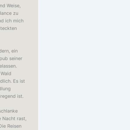
und Weise,
alance zu
and ich mich
steckten
ern, ein
epub seiner
elassen.
 Wald
lich. Es ist
dlung
regend ist.
 schlanke
e Nacht rast,
Die Reisen