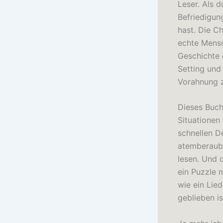
Leser. Als d
Befriedigun
hast. Die C
echte Mensc
Geschichte 
Setting und
Vorahnung z
Dieses Buch
Situationen
schnellen D
atemberauben
lesen. Und d
ein Puzzle m
wie ein Lied
geblieben is