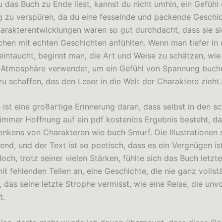
u das Buch zu Ende liest, kannst du nicht umhin, ein Gefühl
g zu verspüren, da du eine fesselnde und packende Geschic
harakterentwicklungen waren so gut durchdacht, dass sie s
hen mit echten Geschichten anfühlten. Wenn man tiefer in 
eintaucht, beginnt man, die Art und Weise zu schätzen, wie
 Atmosphäre verwendet, um ein Gefühl von Spannung buch
u schaffen, das den Leser in die Welt der Charaktere zieht.
 ist eine großartige Erinnerung daran, dass selbst in den s
 immer Hoffnung auf ein pdf kostenlos Ergebnis besteht, d
enkens von Charakteren wie buch Smurf. Die Illustrationen 
d, und der Text ist so poetisch, dass es ein Vergnügen ist,
och, trotz seiner vielen Stärken, fühlte sich das Buch letzt
it fehlenden Teilen an, eine Geschichte, die nie ganz vollst
, das seine letzte Strophe vermisst, wie eine Reise, die unv
t.