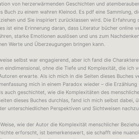
ation von herzerwärmenden Geschichten und atemberaube
s Buch zu einem wahren Kleinod. Es pdf eine Sammlung, die
 ziehen und Sie inspiriert zurücklassen wird. Die Erfahrung
es ist eine Erinnerung daran, dass Literatur bücher online 
ühren, starke Emotionen auslösen und uns zum Nachdenke
nen Werte und Überzeugungen bringen kann.
weise selbst war engagierend, aber ich fand die Charaktere
n eindimensional, ohne die Tiefe und Komplexität, die ich 
utoren erwarte. Als ich mich in die Seiten dieses Buches ve
enfassung mich in einem Paradox wieder – die Erzählung
als auch geschichtet, wie die Komplexitäten des menschliche
Seiten dieses Buches durchlas, fand ich mich selbst dabei, ü
er unterschiedlichen Perspektiven und Sichtweisen nachz
 Weise, wie der Autor die Komplexität menschlicher Bezieh
hichte erforscht, ist bemerkenswert, sie schafft eine nuanc