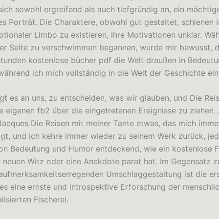
 sich sowohl ergreifend als auch tiefgründig an, ein mächtig
es Porträt. Die Charaktere, obwohl gut gestaltet, schienen 
tionaler Limbo zu existieren, ihre Motivationen unklar. Wä
er Seite zu verschwimmen begannen, wurde mir bewusst, d
Stunden kostenlose bücher pdf die Welt draußen in Bedeutu
während ich mich vollständig in die Welt der Geschichte ein
gt es an uns, zu entscheiden, was wir glauben, und Die Rei
e eigenen fb2 über die eingetretenen Ereignisse zu ziehen.
Jacques Die Reisen mit meiner Tante etwas, das mich imm
ngt, und ich kehre immer wieder zu seinem Werk zurück, je
on Bedeutung und Humor entdeckend, wie ein kostenlose F
 neuen Witz oder eine Anekdote parat hat. Im Gegensatz z
, aufmerksamkeitserregenden Umschlaggestaltung ist die ers
es eine ernste und introspektive Erforschung der menschli
lisierten Fischerei.