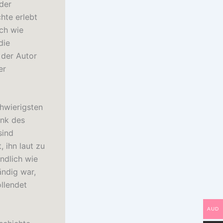
 der
hte erlebt
ich wie
die
 der Autor
er
chwierigsten
ank des
sind
 ihn laut zu
endlich wie
ändig war,
ollendet
AUD