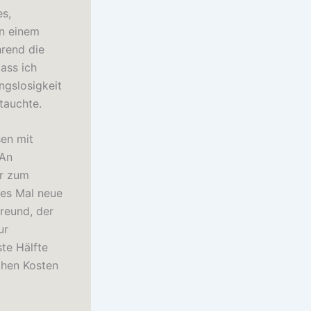
es,
in einem
hrend die
ass ich
ngslosigkeit
tauchte.
sen mit
 An
er zum
des Mal neue
reund, der
ur
te Hälfte
chen Kosten