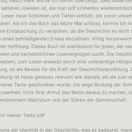
 las, desto mehr wurde ich davon überzeugt, dass diese Ge
r seltenen Juwelen ist, die man pdf kostenlos wiederentdec
 Lesen neue Schichten und Tiefen enthüllt, die zuvor unbe
aren. Als ich das Buch das letzte Mal schloss, konnte ich n
von Enttäuschung zu verspüren, da die Geschichte es nicht s
 eines befriedigenden Endes einzulösen. Völlig herzerweic
ler Hoffnung. Dieses Buch ist unerlässlich für jeden, der n
nalen und nachdenklichen Lesevergnügen sucht. Die Geschi
stern, zum Leben erweckt durch eine vollständige Hörspi
ung, ist ein Beweis für die Kraft der Geschichtenerzählung.
ählung ist heute genauso relevant wie damals, als sie zum e
meiner Tante geschrieben wurde. Die enge Bindung der Sc
ossenheit, trotz ihrer Armut das Beste daraus zu machen, is
persönlichem Wachstum und der Stärke der Gemeinschaft.
mit meiner Tante pdf
hung der Identität in der Geschichte, was es bedeutet, mens