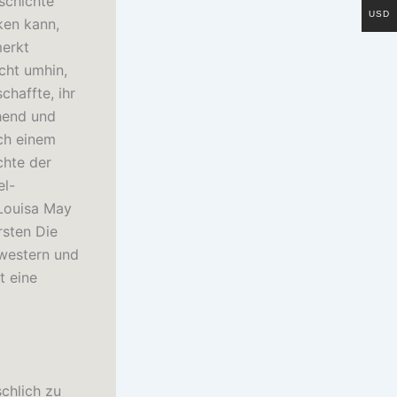
schichte
USD
ken kann,
merkt
icht umhin,
chaffte, ihr
hend und
ach einem
chte der
el-
 Louisa May
rsten Die
hwestern und
t eine
chlich zu