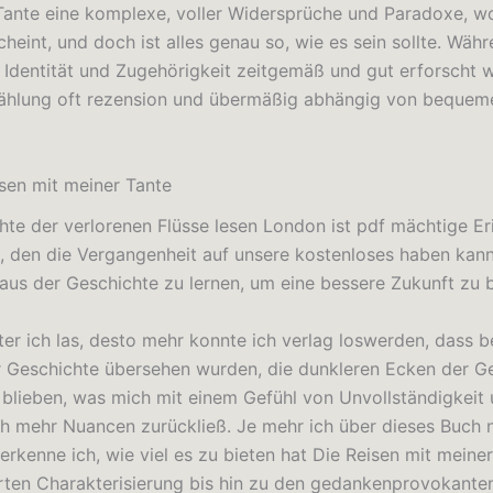
Tante eine komplexe, voller Widersprüche und Paradoxe, wo
scheint, und doch ist alles genau so, wie es sein sollte. Wäh
Identität und Zugehörigkeit zeitgemäß und gut erforscht w
zählung oft rezension und übermäßig abhängig von beque
sen mit meiner Tante
hte der verlorenen Flüsse lesen London ist pdf mächtige E
s, den die Vergangenheit auf unsere kostenloses haben kann
aus der Geschichte zu lernen, um eine bessere Zukunft zu 
ter ich las, desto mehr konnte ich verlag loswerden, dass 
 Geschichte übersehen wurden, die dunkleren Ecken der G
 blieben, was mich mit einem Gefühl von Unvollständigkeit
 mehr Nuancen zurückließ. Je mehr ich über dieses Buch 
erkenne ich, wie viel es zu bieten hat Die Reisen mit meine
rten Charakterisierung bis hin zu den gedankenprovokant