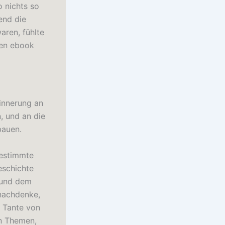
 nichts so
rend die
aren, fühlte
men ebook
rinnerung an
, und an die
bauen.
bestimmte
eschichte
 und dem
nachdenke,
r Tante von
en Themen,