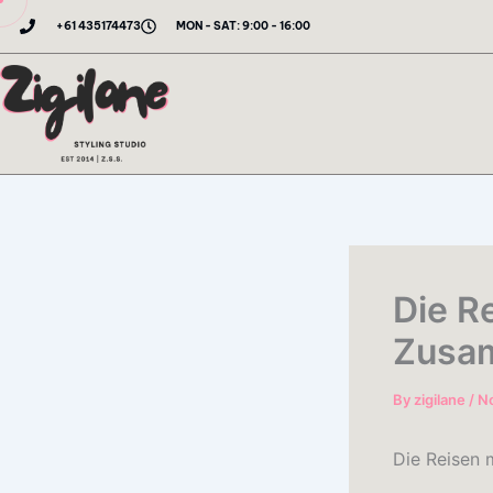
Skip
+61 435174473
MON - SAT: 9:00 - 16:00
to
content
Die R
Zusa
By
zigilane
/
N
Die Reisen 