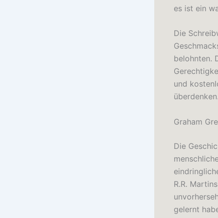
es ist ein w
Die Schreibw
Geschmacksr
belohnten. 
Gerechtigke
und kostenl
überdenken
Graham Gre
Die Geschic
menschliche
eindringlic
R.R. Martins
unvorherseh
gelernt habe