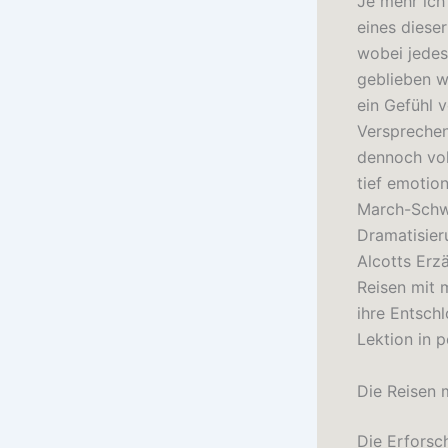
Je mehr ich
eines diese
wobei jedes
geblieben w
ein Gefühl 
Versprechen
dennoch vol
tief emotio
March-Schwe
Dramatisier
Alcotts Erz
Reisen mit 
ihre Entschl
Lektion in 
Die Reisen 
Die Erforsc