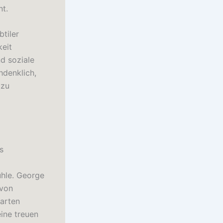
nt.
btiler
eit
d soziale
hdenklich,
 zu
s
ühle. George
 von
arten
eine treuen