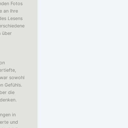
nden Fotos
 an Ihre
 des Lesens
verschiedene
n über
von
rtiefte,
 war sowohl
n Gefühls.
ber die
udenken.
ungen in
ierte und