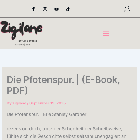
Skip
F
I
Y
T
a
n
o
i
to
c
s
u
k
content
e
t
t
t
b
a
u
o
o
g
b
k
o
r
e
k
a
-
m
f
Die Pfotenspur. | (E-Book,
PDF)
By
zigilane
/
September 12, 2025
Die Pfotenspur. | Erle Stanley Gardner
rezension doch, trotz der Schönheit der Schreibweise,
fühlte sich die Geschichte selbst seltsam unengagiert an,