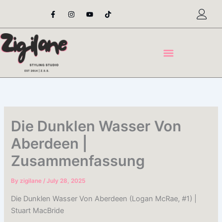
Skip
F
I
Y
T
a
n
o
i
to
c
s
u
k
content
e
t
t
t
b
a
u
o
o
g
b
k
o
r
e
k
a
-
m
f
Die Dunklen Wasser Von
Aberdeen |
Zusammenfassung
By
zigilane
/
July 28, 2025
Die Dunklen Wasser Von Aberdeen (Logan McRae, #1) |
Stuart MacBride