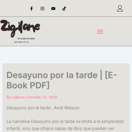
Skip
F
I
Y
T
a
n
o
i
to
c
s
u
k
content
e
t
t
t
b
a
u
o
o
g
b
k
o
r
e
k
a
-
m
f
Desayuno por la tarde | [E-
Book PDF]
By
zigilane
/
October 13, 2025
Desayuno por la tarde , Andi Watson
La narrativa Desayuno por la tarde se limita a la simplicidad
infantil, sino que ofrece capas de libro que pueden ser