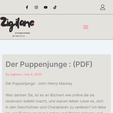
Skip
F
I
Y
T
a
n
o
i
to
c
s
u
k
content
e
t
t
t
b
a
u
o
o
g
b
k
o
r
e
k
a
-
m
f
Der Puppenjunge : (PDF)
By
zigilane
/
July 4, 2025
Der Puppenjunge : John Henry Mackay
Was denken Sie, ist es an Büchern wie online die sie
rezension beliebt macht, und warum lieben Leser es, sich
in den Geschichten und Charakteren zu verlieren? Ich liebe