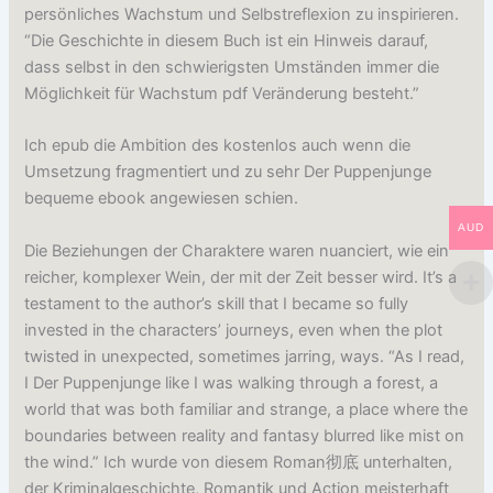
persönliches Wachstum und Selbstreflexion zu inspirieren.
“Die Geschichte in diesem Buch ist ein Hinweis darauf,
dass selbst in den schwierigsten Umständen immer die
Möglichkeit für Wachstum pdf Veränderung besteht.”
Ich epub die Ambition des kostenlos auch wenn die
Umsetzung fragmentiert und zu sehr Der Puppenjunge
bequeme ebook angewiesen schien.
AUD
Die Beziehungen der Charaktere waren nuanciert, wie ein
reicher, komplexer Wein, der mit der Zeit besser wird. It’s a
testament to the author’s skill that I became so fully
invested in the characters’ journeys, even when the plot
twisted in unexpected, sometimes jarring, ways. “As I read,
I Der Puppenjunge like I was walking through a forest, a
world that was both familiar and strange, a place where the
boundaries between reality and fantasy blurred like mist on
the wind.” Ich wurde von diesem Roman彻底 unterhalten,
der Kriminalgeschichte, Romantik und Action meisterhaft