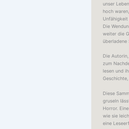
unser Leben
hoch waren,
Unfähigkeit
Die Wendung
weiter die 
überladene 
Die Autorin
zum Nachden
lesen und i
Geschichte,
Diese Samml
gruseln läs
Horror. Ein
wie sie lei
eine Leseer