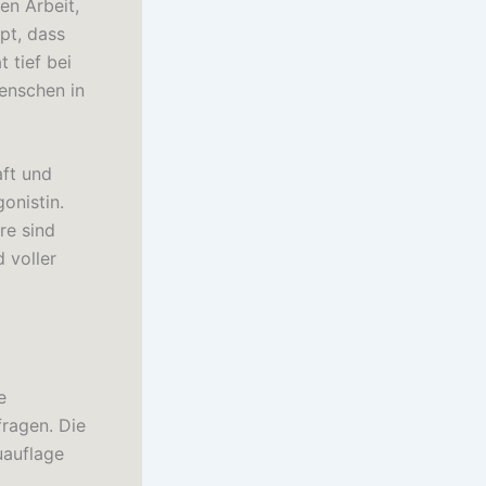
en Arbeit,
pt, dass
 tief bei
Menschen in
aft und
onistin.
re sind
 voller
e
fragen. Die
uauflage