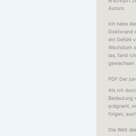
erschöpft z
Autors.
Ich habe da
Doktorand e
ein Gefühl 
Wachstum zu
las, fand i
gewachsen u
PDF Der ju
Als ich durc
Bedeutung v
prägnant, mi
folgen, auc
Die Welt der