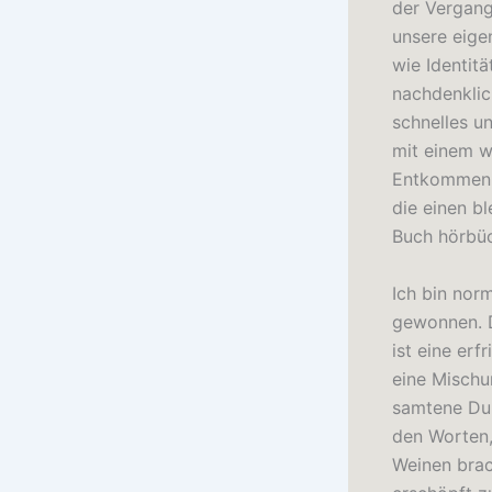
der Vergang
unsere eige
wie Identit
nachdenklic
schnelles u
mit einem w
Entkommen. 
die einen b
Buch hörbüc
Ich bin nor
gewonnen. D
ist eine er
eine Mischu
samtene Dun
den Worten,
Weinen brac