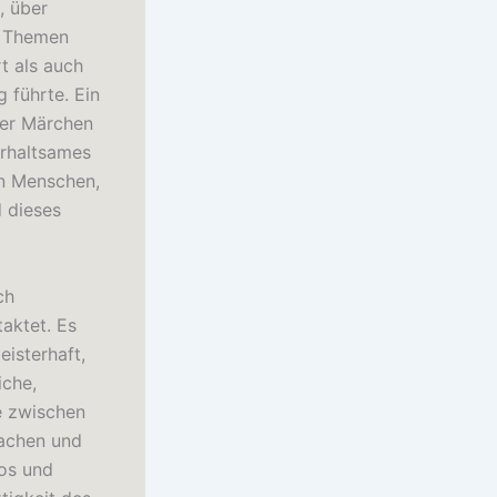
, über
n Themen
t als auch
 führte. Ein
her Märchen
erhaltsames
on Menschen,
d dieses
ch
aktet. Es
isterhaft,
iche,
e zwischen
Lachen und
os und