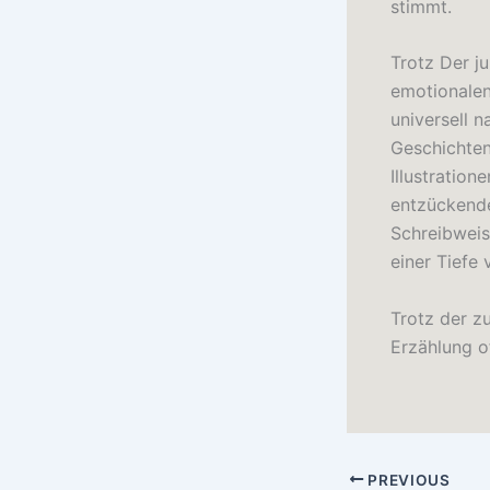
stimmt.
Trotz Der j
emotionalen 
universell 
Geschichten
Illustration
entzückende
Schreibweis
einer Tiefe
Trotz der z
Erzählung o
PREVIOUS