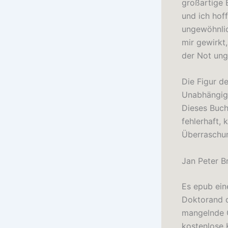
großartige 
und ich hof
ungewöhnlic
mir gewirkt
der Not ung
Die Figur d
Unabhängigk
Dieses Buch
fehlerhaft,
Überraschun
Jan Peter B
Es epub ein
Doktorand d
mangelnde O
kostenlose K