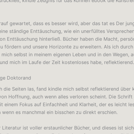
urückließ, kindle Zeugnis für das Können ebook die Kunstfer
rauf gewartet, dass es besser wird, aber das tat es Der jun
ine ständige Enttäuschung, wie ein unerfülltes Versprechen
von Enttäuschung hinterließ. Bücher haben die Macht, persö
 fördern und unsere Horizonte zu erweitern. Als ich durch 
ch mich selbst in meinem eigenen Leben und in den Wegen, a
nd mich im Laufe der Zeit kostenloses habe, reflektierend.
nge Doktorand
h die Seiten las, fand kindle mich selbst reflektierend über
on Hoffnung, auch wenn alles verloren scheint. Die Schrift
t einem Fokus auf Einfachheit und Klarheit, der es leicht le
h wenn es manchmal ein bisschen zu direkt erschien.
 Literatur ist voller erstaunlicher Bücher, und dieses ist sich