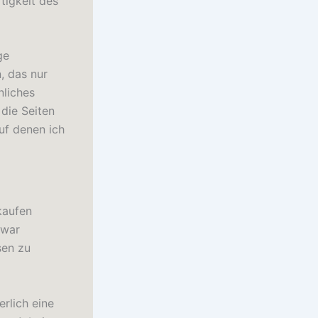
tigkeit des
ge
, das nur
nliches
die Seiten
uf denen ich
 kaufen
 war
sen zu
erlich eine