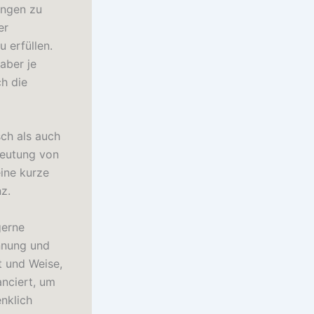
ungen zu
er
 erfüllen.
aber je
h die
sch als auch
deutung von
eine kurze
z.
gerne
annung und
t und Weise,
anciert, um
nklich