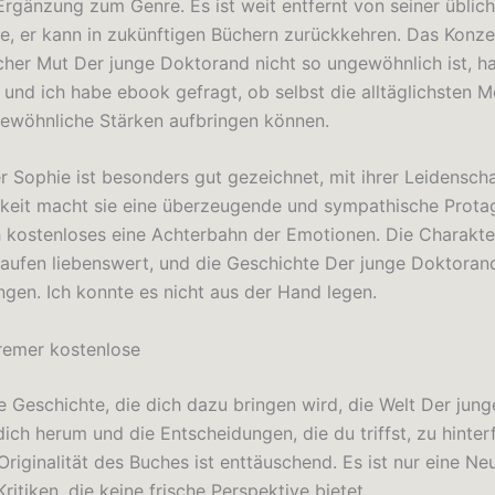
Ergänzung zum Genre. Es ist weit entfernt von seiner üblich
fe, er kann in zukünftigen Büchern zurückkehren. Das Konze
her Mut Der junge Doktorand nicht so ungewöhnlich ist, hat
, und ich habe ebook gefragt, ob selbst die alltäglichsten 
ewöhnliche Stärken aufbringen können.
er Sophie ist besonders gut gezeichnet, mit ihrer Leidensch
eit macht sie eine überzeugende und sympathische Protag
 kostenloses eine Achterbahn der Emotionen. Die Charakte
 kaufen liebenswert, und die Geschichte Der junge Doktorand
gen. Ich konnte es nicht aus der Hand legen.
remer kostenlose
e Geschichte, die dich dazu bringen wird, die Welt Der jung
ich herum und die Entscheidungen, die du triffst, zu hinter
riginalität des Buches ist enttäuschend. Es ist nur eine Ne
ritiken, die keine frische Perspektive bietet.