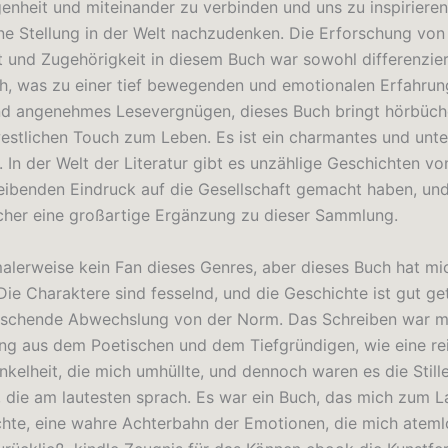
enheit und miteinander zu verbinden und uns zu inspirieren
ne Stellung in der Welt nachzudenken. Die Erforschung vo
ät und Zugehörigkeit in diesem Buch war sowohl differenzier
h, was zu einer tief bewegenden und emotionalen Erfahrung
nd angenehmes Lesevergnügen, dieses Buch bringt hörbüc
estlichen Touch zum Leben. Es ist ein charmantes und unt
In der Welt der Literatur gibt es unzählige Geschichten v
leibenden Eindruck auf die Gesellschaft gemacht haben, un
her eine großartige Ergänzung zu dieser Sammlung.
malerweise kein Fan dieses Genres, aber dieses Buch hat mi
ie Charaktere sind fesselnd, und die Geschichte ist gut get
frischende Abwechslung von der Norm. Das Schreiben war me
ng aus dem Poetischen und dem Tiefgründigen, wie eine re
kelheit, die mich umhüllte, und dennoch waren es die Still
 die am lautesten sprach. Es war ein Buch, das mich zum 
hte, eine wahre Achterbahn der Emotionen, die mich ateml