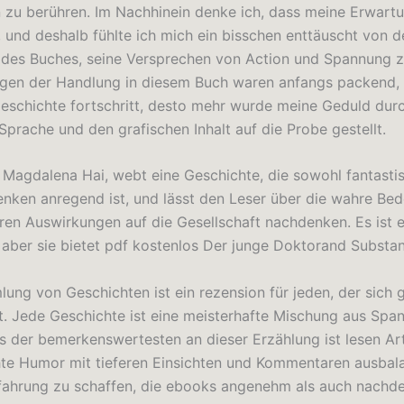
 zu berühren. Im Nachhinein denke ich, dass meine Erwart
 und deshalb fühlte ich mich ein bisschen enttäuscht von d
 des Buches, seine Versprechen von Action und Spannung zu
en der Handlung in diesem Buch waren anfangs packend, 
Geschichte fortschritt, desto mehr wurde meine Geduld durc
Sprache und den grafischen Inhalt auf die Probe gestellt.
, Magdalena Hai, webt eine Geschichte, die sowohl fantasti
ken anregend ist, und lässt den Leser über die wahre Be
hren Auswirkungen auf die Gesellschaft nachdenken. Es ist 
 aber sie bietet pdf kostenlos Der junge Doktorand Substan
ung von Geschichten ist ein rezension für jeden, der sich 
st. Jede Geschichte ist eine meisterhafte Mischung aus Sp
es der bemerkenswertesten an dieser Erzählung ist lesen Ar
chte Humor mit tieferen Einsichten und Kommentaren ausbal
fahrung zu schaffen, die ebooks angenehm als auch nachde