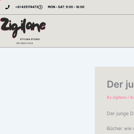
Skip
+61 435174473
MON - SAT: 9:00 - 16:00
to
content
Der j
By
zigilane
/
Au
Der junge D
Bücher wie 