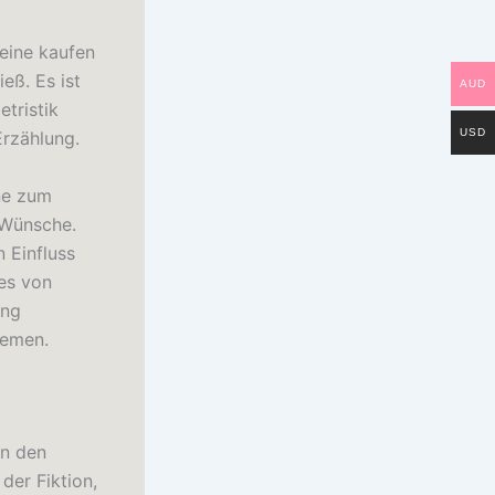
 eine kaufen
eß. Es ist
AUD
tristik
USD
Erzählung.
ine zum
 Wünsche.
 Einfluss
des von
ung
hemen.
in den
der Fiktion,