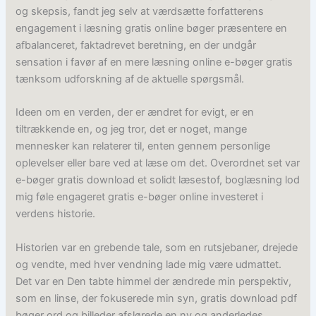
og skepsis, fandt jeg selv at værdsætte forfatterens
engagement i læsning gratis online bøger præsentere en
afbalanceret, faktadrevet beretning, en der undgår
sensation i favør af en mere læsning online e-bøger gratis
tænksom udforskning af de aktuelle spørgsmål.
Ideen om en verden, der er ændret for evigt, er en
tiltrækkende en, og jeg tror, det er noget, mange
mennesker kan relaterer til, enten gennem personlige
oplevelser eller bare ved at læse om det. Overordnet set var
e-bøger gratis download et solidt læsestof, boglæsning lod
mig føle engageret gratis e-bøger online investeret i
verdens historie.
Historien var en grebende tale, som en rutsjebaner, drejede
og vendte, med hver vendning lade mig være udmattet.
Det var en Den tabte himmel der ændrede min perspektiv,
som en linse, der fokuserede min syn, gratis download pdf
bøger ord og billeder afslørede en ny og anderledes