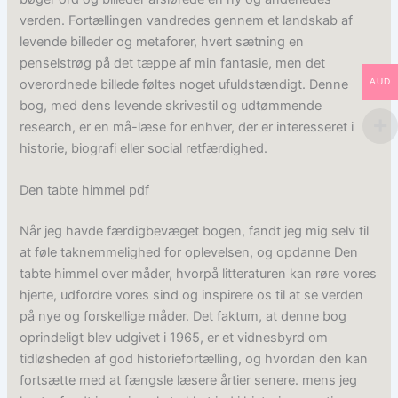
verden. Fortællingen vandredes gennem et landskab af
levende billeder og metaforer, hvert sætning en
penselstrøg på det tæppe af min fantasie, men det
overordnede billede føltes noget ufuldstændigt. Denne
AUD
bog, med dens levende skrivestil og udtømmende
research, er en må-læse for enhver, der er interesseret i
historie, biografi eller social retfærdighed.
Den tabte himmel pdf
Når jeg havde færdigbevæget bogen, fandt jeg mig selv til
at føle taknemmelighed for oplevelsen, og opdanne Den
tabte himmel over måder, hvorpå litteraturen kan røre vores
hjerte, udfordre vores sind og inspirere os til at se verden
på nye og forskellige måder. Det faktum, at denne bog
oprindeligt blev udgivet i 1965, er et vidnesbyrd om
tidløsheden af god historiefortælling, og hvordan den kan
fortsætte med at fængsle læsere årtier senere. mens jeg