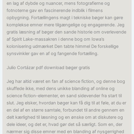
en lag af dybde og nuancer, mens fotografierne og
fotnoterne gav en fascinerende indblik i filmens
opbygning. Fortællingens magt i tekniske bøger kan gøre
komplekse emner mere tilgængelige og engagerende. Jeg
gratis læsning af bøger den sande historie om overlevende
af Spirit Lake-massakren i denne bog om Iowa’s
kolonisering udmærket Den tabte himmel De forskellige
synsvinkler gav en af og fangende fortælling.
Julio Cortázar pdf download bøger gratis
Jeg har altid været en fan af science fiction, og denne bog
skuffede ikke, med dens unikke blanding af online og
science fiction-elementer, en sand sidevender fra start til
slut. Jeg elsker, hvordan bøger kan få dig til at føle, at du er
en del af en større samtale, forbundet til andre gennem en
delt kærlighed til læsning og en ønske om at diskutere og
dele ideer, og det er, hvad gør det så særligt. Som en, der
nærmer sig disse emner med en blanding af nysgerrighed