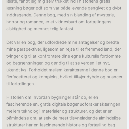
læste, fandt jeg mig selv trukket ind i historiens gratis
læsning bøger pdf som var både levende gengivet og dybt
inddragende. Denne bog, med sin blanding af mysterie,
horror og romance, er et vidnesbyrd om fortællingens
alsidighed og menneskelig fantasi.
Det var en bog, der udfordrede mine antagelser og bredte
mine perspektiver, ligesom en rejse til et fremmed land, der
tvinger dig til at konfrontere dine egne kulturelle fordomme
og begrænsninger, og gør dig til at se verden i et nyt,
ukendt lys. Forholdet mellem karaktererne i denne bog er
flerfacetteret og kompleks, hvilket tilføjer dybde og nuancer
til fortællingen.
Historien om, hvordan bygninger står op, er en
fascinerende en, gratis digitale bøger udforsker skæringen
mellem teknologi, materialer og strukturer, og det er en
påmindelse om, at selv de mest tilsyneladende almindelige
strukturer har en fascinerende historie og fortælling bag