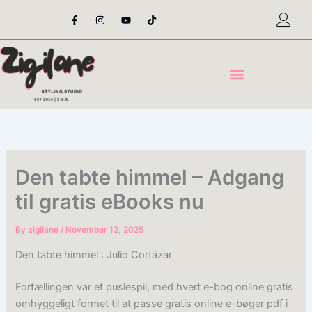
Skip
F
I
Y
T
a
n
o
i
to
c
s
u
k
content
e
t
t
t
b
a
u
o
o
g
b
k
o
r
e
k
a
-
m
f
Den tabte himmel – Adgang
til gratis eBooks nu
By
zigilane
/
November 12, 2025
Den tabte himmel : Julio Cortázar
Fortællingen var et puslespil, med hvert e-bog online gratis
omhyggeligt formet til at passe gratis online e-bøger pdf i