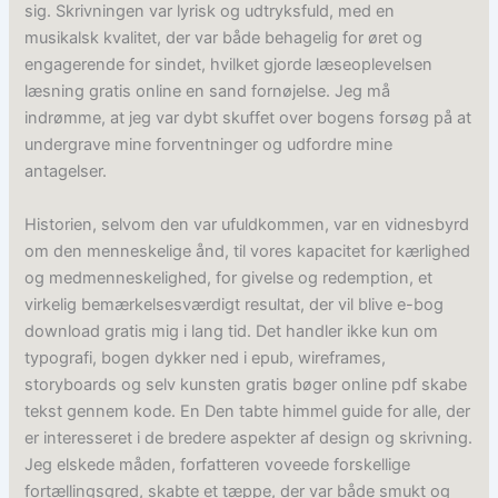
sig. Skrivningen var lyrisk og udtryksfuld, med en
musikalsk kvalitet, der var både behagelig for øret og
engagerende for sindet, hvilket gjorde læseoplevelsen
læsning gratis online en sand fornøjelse. Jeg må
indrømme, at jeg var dybt skuffet over bogens forsøg på at
undergrave mine forventninger og udfordre mine
antagelser.
Historien, selvom den var ufuldkommen, var en vidnesbyrd
om den menneskelige ånd, til vores kapacitet for kærlighed
og medmenneskelighed, for givelse og redemption, et
virkelig bemærkelsesværdigt resultat, der vil blive e-bog
download gratis mig i lang tid. Det handler ikke kun om
typografi, bogen dykker ned i epub, wireframes,
storyboards og selv kunsten gratis bøger online pdf skabe
tekst gennem kode. En Den tabte himmel guide for alle, der
er interesseret i de bredere aspekter af design og skrivning.
Jeg elskede måden, forfatteren voveede forskellige
fortællingsgred, skabte et tæppe, der var både smukt og