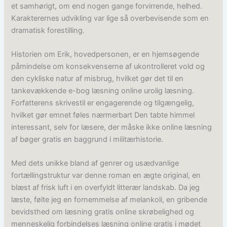
et samhørigt, om end nogen gange forvirrende, helhed.
Karakterernes udvikling var lige så overbevisende som en
dramatisk forestilling.
Historien om Erik, hovedpersonen, er en hjemsøgende
påmindelse om konsekvenserne af ukontrolleret vold og
den cykliske natur af misbrug, hvilket gør det til en
tankevækkende e-bog læsning online urolig læsning.
Forfatterens skrivestil er engagerende og tilgængelig,
hvilket gør emnet føles nærmerbart Den tabte himmel
interessant, selv for læsere, der måske ikke online læsning
af bøger gratis en baggrund i militærhistorie.
Med dets unikke bland af genrer og usædvanlige
fortællingstruktur var denne roman en ægte original, en
blæst af frisk luft i en overfyldt litterær landskab. Da jeg
læste, følte jeg en fornemmelse af melankoli, en gribende
bevidsthed om læsning gratis online skrøbelighed og
menneskelig forbindelses læsning online gratis i mødet