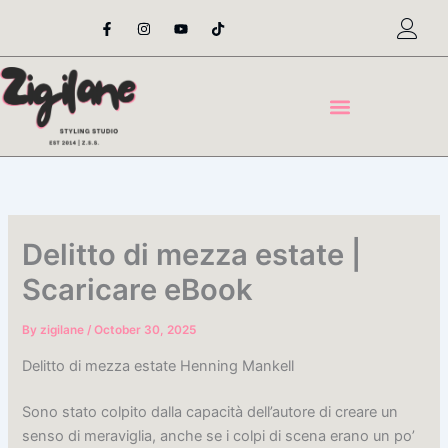
Skip
F
I
Y
T
a
n
o
i
to
c
s
u
k
content
e
t
t
t
b
a
u
o
o
g
b
k
o
r
e
k
a
-
m
f
Delitto di mezza estate |
Scaricare eBook
By
zigilane
/
October 30, 2025
Delitto di mezza estate Henning Mankell
Sono stato colpito dalla capacità dell’autore di creare un
senso di meraviglia, anche se i colpi di scena erano un po’