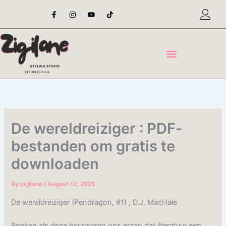
Skip
F
I
Y
T
a
n
o
i
to
c
s
u
k
content
e
t
t
t
b
a
u
o
o
g
b
k
o
r
e
k
a
-
m
f
De wereldreiziger : PDF-
bestanden om gratis te
downloaden
By
zigilane
/
August 12, 2025
De wereldreiziger (Pendragon, #1) , D.J. MacHale
Boeken als deze herinneren ons eraan dat literatuur een