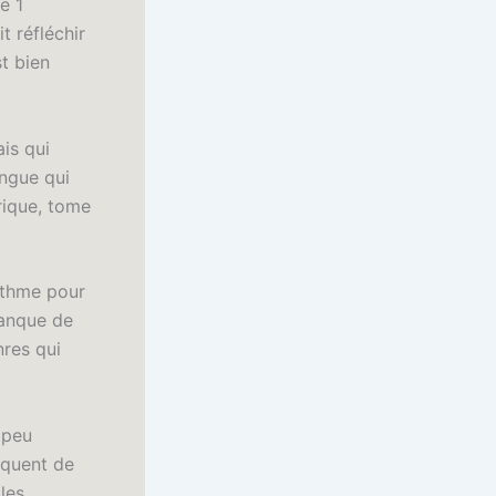
e 1
t réfléchir
st bien
ais qui
angue qui
rique, tome
rythme pour
manque de
nres qui
 peu
nquent de
les