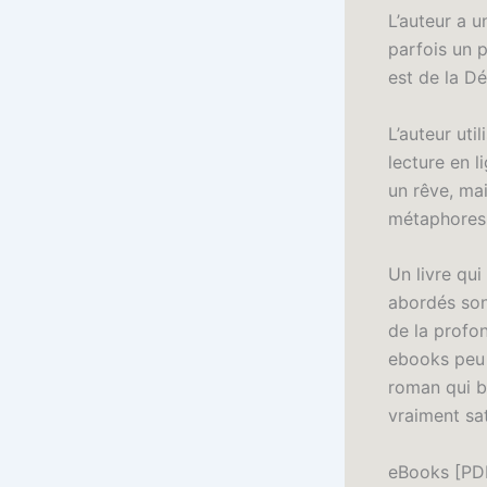
L’auteur a u
parfois un p
est de la D
L’auteur uti
lecture en l
un rêve, mai
métaphores q
Un livre qui
abordés son
de la profon
ebooks peu t
roman qui b
vraiment sat
eBooks [PDF