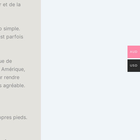
 et de la
p simple.
est parfois
AUD
que de
USD
n Amérique,
ur rendre
s agréable.
opres pieds.