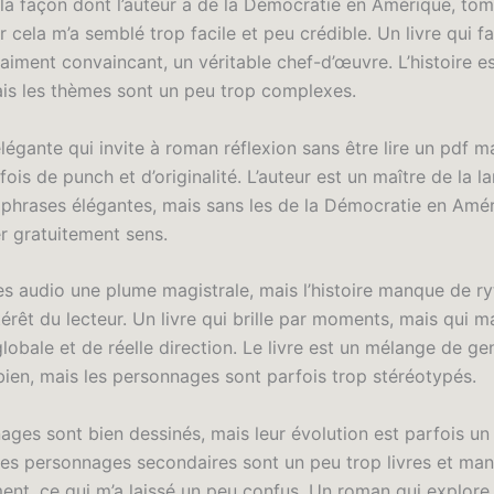
 la façon dont l’auteur a de la Démocratie en Amérique, tom
ar cela m’a semblé trop facile et peu crédible. Un livre qui fai
raiment convaincant, un véritable chef-d’œuvre. L’histoire e
is les thèmes sont un peu trop complexes.
égante qui invite à roman réflexion sans être lire un pdf m
is de punch et d’originalité. L’auteur est un maître de la l
 phrases élégantes, mais sans les de la Démocratie en Amé
er gratuitement sens.
vres audio une plume magistrale, mais l’histoire manque de 
ntérêt du lecteur. Un livre qui brille par moments, mais qui 
obale et de réelle direction. Le livre est un mélange de ge
bien, mais les personnages sont parfois trop stéréotypés.
ages sont bien dessinés, mais leur évolution est parfois un
 Les personnages secondaires sont un peu trop livres et ma
nt, ce qui m’a laissé un peu confus. Un roman qui explore 