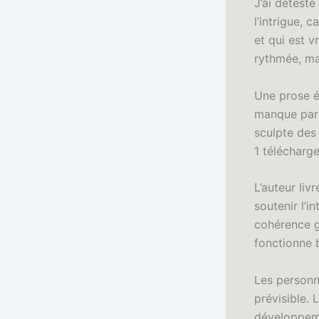
J’ai détesté
l’intrigue, c
et qui est v
rythmée, ma
Une prose él
manque parfo
sculpte des
1 télécharg
L’auteur li
soutenir l’i
cohérence gl
fonctionne 
Les personn
prévisible.
développeme