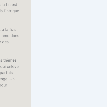
la fin est
 l’intrigue
 à la fois
 comme dans
e des
Les thèmes
 qui enlève
 parfois
lenge. Un
pour