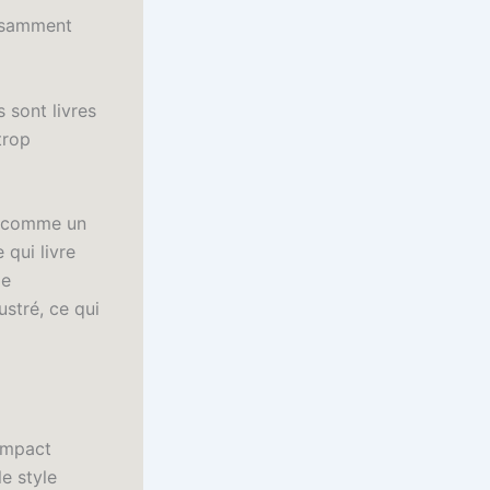
fisamment
 sont livres
trop
s, comme un
 qui livre
de
ustré, ce qui
’impact
le style