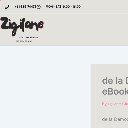
Skip
+61 435174473
MON - SAT: 9:00 - 16:00
to
content
de la
eBoo
By
zigilane
/
Ju
de la Démoc