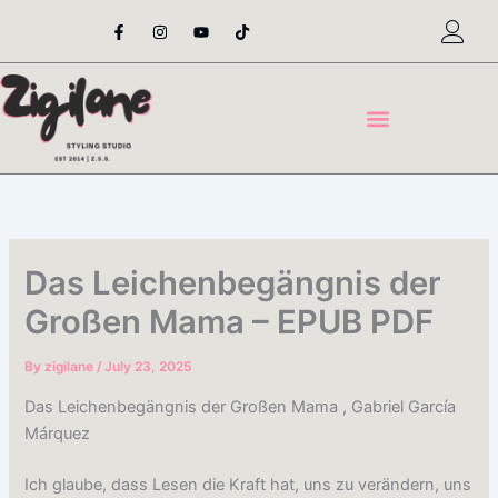
Skip
F
I
Y
T
a
n
o
i
to
c
s
u
k
content
e
t
t
t
b
a
u
o
o
g
b
k
o
r
e
k
a
-
m
f
Das Leichenbegängnis der
Großen Mama – EPUB PDF
By
zigilane
/
July 23, 2025
Das Leichenbegängnis der Großen Mama , Gabriel García
Márquez
Ich glaube, dass Lesen die Kraft hat, uns zu verändern, uns