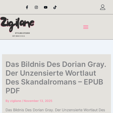
Skip
F
I
Y
T
a
n
o
i
to
c
s
u
k
content
e
t
t
t
b
a
u
o
o
g
b
k
o
r
e
k
a
-
m
f
Das Bildnis Des Dorian Gray.
Der Unzensierte Wortlaut
Des Skandalromans – EPUB
PDF
By
zigilane
/
November 13, 2025
Das Bildnis Des Dorian Gray. Der Unzensierte Wortlaut Des