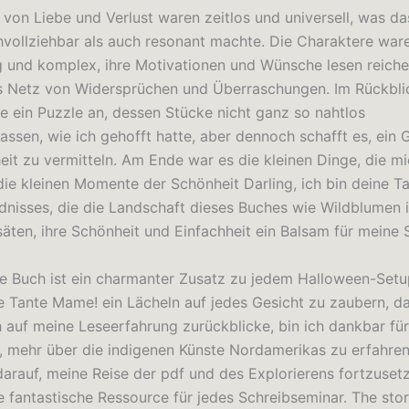
von Liebe und Verlust waren zeitlos und universell, was d
vollziehbar als auch resonant machte. Die Charaktere war
ig und komplex, ihre Motivationen und Wünsche lesen reiche
 Netz von Widersprüchen und Überraschungen. Im Rückblick
e ein Puzzle an, dessen Stücke nicht ganz so nahtlos
sen, wie ich gehofft hatte, aber dennoch schafft es, ein 
heit zu vermitteln. Am Ende war es die kleinen Dinge, die m
ie kleinen Momente der Schönheit Darling, ich bin deine 
dnisses, die die Landschaft dieses Buches wie Wildblumen i
äten, ihre Schönheit und Einfachheit ein Balsam für meine 
ne Buch ist ein charmanter Zusatz zu jedem Halloween-Setup
ne Tante Mame! ein Lächeln auf jedes Gesicht zu zaubern, da
 auf meine Leseerfahrung zurückblicke, bin ich dankbar für
, mehr über die indigenen Künste Nordamerikas zu erfahren
darauf, meine Reise der pdf und des Explorierens fortzuset
ne fantastische Ressource für jedes Schreibseminar. The sto