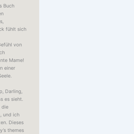
as Buch
en
s,
 fühlt sich
Gefühl von
ich
Tante Mame!
n einer
Seele.
, Darling,
s es sieht.
 die
, und ich
zen. Dieses
ry’s themes