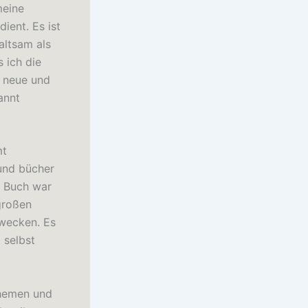
meine
ient. Es ist
altsam als
 ich die
r neue und
annt
mt
und bücher
s Buch war
großen
 wecken. Es
 selbst
Themen und