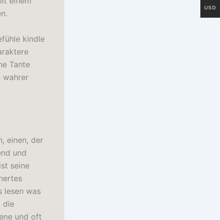
mit einem
USD
n.
fühle kindle
araktere
ine Tante
n wahrer
, einen, der
rend und
st seine
nertes
s lesen was
 die
ene und oft