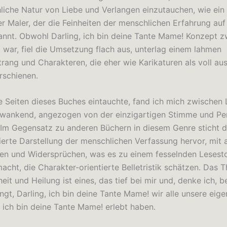
liche Natur von Liebe und Verlangen einzutauchen, wie ein
er Maler, der die Feinheiten der menschlichen Erfahrung auf
nnt. Obwohl Darling, ich bin deine Tante Mame! Konzept zw
d war, fiel die Umsetzung flach aus, unterlag einem lahmen
rang und Charakteren, die eher wie Karikaturen als voll au
rschienen.
die Seiten dieses Buches eintauchte, fand ich mich zwischen
wankend, angezogen von der einzigartigen Stimme und Pe
 Im Gegensatz zu anderen Büchern in diesem Genre sticht d
ierte Darstellung der menschlichen Verfassung hervor, mit al
en und Widersprüchen, was es zu einem fesselnden Lesesto
macht, die Charakter-orientierte Belletristik schätzen. Das 
it und Heilung ist eines, das tief bei mir und, denke ich, be
ingt, Darling, ich bin deine Tante Mame! wir alle unsere ei
, ich bin deine Tante Mame! erlebt haben.