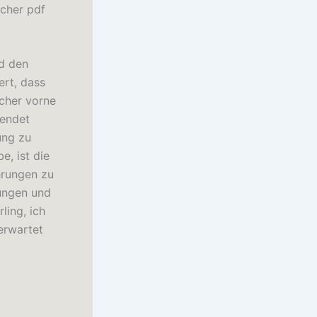
ücher pdf
nd den
ert, dass
cher vorne
wendet
ung zu
e, ist die
hrungen zu
dungen und
ling, ich
erwartet