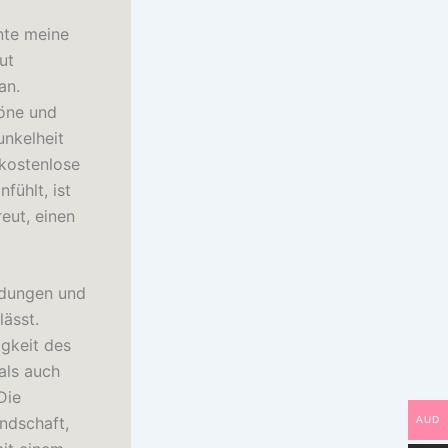
nte meine
ut
an.
höne und
nkelheit
 kostenlose
fühlt, ist
reut, einen
endungen und
lässt.
igkeit des
als auch
Die
ndschaft,
AUD