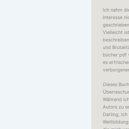
Ich nahm di
Interesse ni
geschrieben
Vielleicht i
beschreiben
und Brutalit
bücher pdf 
es erfrische
verborgenen
Dieses Buch
Überraschun
Während ich 
Autors zu e
Darling, ic
Weltbildung