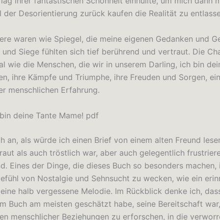
rlag ihrer fantastischen Schönheit einhüllte, um mich dann 
l der Desorientierung zurück kaufen die Realität zu entlasse
ere waren wie Spiegel, die meine eigenen Gedanken und Ge
 und Siege fühlten sich tief berührend und vertraut. Die Ch
al wie die Menschen, die wir in unserem Darling, ich bin de
en, ihre Kämpfe und Triumphe, ihre Freuden und Sorgen, ei
er menschlichen Erfahrung.
h bin deine Tante Mame! pdf
ch an, als würde ich einen Brief von einem alten Freund lesen
aut als auch tröstlich war, aber auch gelegentlich frustrie
d. Eines der Dinge, die dieses Buch so besonders machen, i
efühl von Nostalgie und Sehnsucht zu wecken, wie ein erin
eine halb vergessene Melodie. Im Rückblick denke ich, das
em Buch am meisten geschätzt habe, seine Bereitschaft war,
en menschlicher Beziehungen zu erforschen, in die verworr