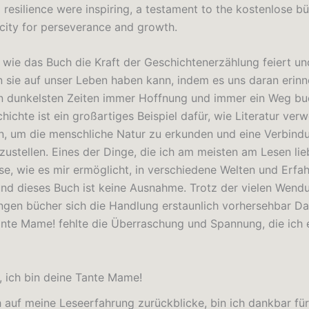
 resilience were inspiring, a testament to the kostenlose b
acity for perseverance and growth.
, wie das Buch die Kraft der Geschichtenerzählung feiert u
en sie auf unser Leben haben kann, indem es uns daran erinn
en dunkelsten Zeiten immer Hoffnung und immer ein Weg bu
chichte ist ein großartiges Beispiel dafür, wie Literatur ver
, um die menschliche Natur zu erkunden und eine Verbind
ustellen. Eines der Dinge, die ich am meisten am Lesen lieb
se, wie es mir ermöglicht, in verschiedene Welten und Erfa
 und dieses Buch ist keine Ausnahme. Trotz der vielen Wen
gen bücher sich die Handlung erstaunlich vorhersehbar Dar
ante Mame! fehlte die Überraschung und Spannung, die ich 
, ich bin deine Tante Mame!
 auf meine Leseerfahrung zurückblicke, bin ich dankbar für