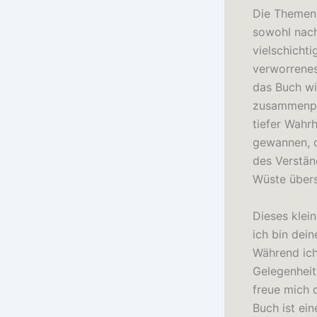
Die Themen 
sowohl nach
vielschicht
verworrenes
das Buch wi
zusammenpas
tiefer Wahr
gewannen, d
des Verstän
Wüste übers
Dieses klei
ich bin dei
Während ich
Gelegenheit
freue mich 
Buch ist ei