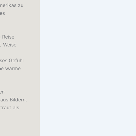
merikas zu
des
e Reise
me Weise
ses Gefühl
ine warme
en
aus Bildern,
traut als