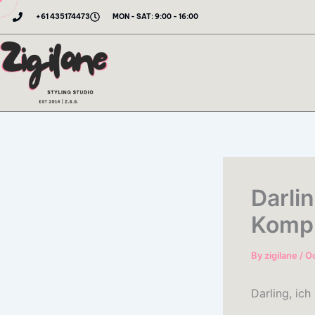
Skip
+61 435174473
MON - SAT: 9:00 - 16:00
to
content
Darli
Kompl
By
zigilane
/
Oc
Darling, ich