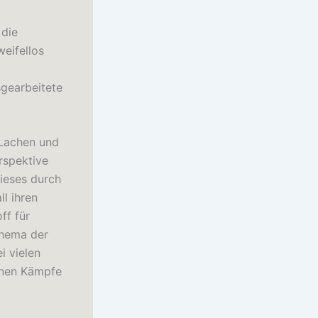
 die
eifellos
sgearbeitete
 Lachen und
rspektive
ieses durch
l ihren
ff für
Thema der
i vielen
genen Kämpfe