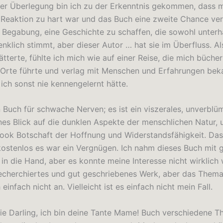
er Überlegung bin ich zu der Erkenntnis gekommen, dass 
 Reaktion zu hart war und das Buch eine zweite Chance verd
e Begabung, eine Geschichte zu schaffen, die sowohl unterh
klich stimmt, aber dieser Autor … hat sie im Überfluss. Als
tterte, fühlte ich mich wie auf einer Reise, die mich büche
Orte führte und verlag mit Menschen und Erfahrungen bek
ich sonst nie kennengelernt hätte.
n Buch für schwache Nerven; es ist ein viszerales, unverblü
es Blick auf die dunklen Aspekte der menschlichen Natur, 
book Botschaft der Hoffnung und Widerstandsfähigkeit. Da
kostenlos es war ein Vergnügen. Ich nahm dieses Buch mit 
in die Hand, aber es konnte meine Interesse nicht wirklich
 recherchiertes und gut geschriebenes Werk, aber das Thema
einfach nicht an. Vielleicht ist es einfach nicht mein Fall.
 wie Darling, ich bin deine Tante Mame! Buch verschiedene 