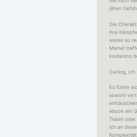
die mich ve
jähen Gefüh
Die Charakt
ihre Kämpfe
waren so re
Mame! treff
kostenlos d
Darling, ic
Es fühlte si
sowohl vertr
enttäuschen
ebook ein G
Traum oder 
ich an dies
Komplexität