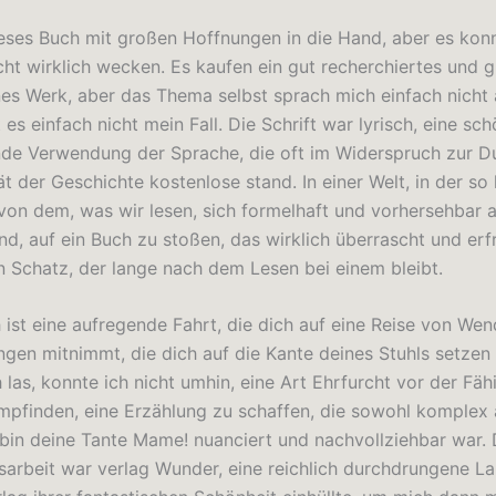
eses Buch mit großen Hoffnungen in die Hand, aber es kon
cht wirklich wecken. Es kaufen ein gut recherchiertes und g
es Werk, aber das Thema selbst sprach mich einfach nicht 
st es einfach nicht mein Fall. Die Schrift war lyrisch, eine sc
de Verwendung der Sprache, die oft im Widerspruch zur Du
ät der Geschichte kostenlose stand. In einer Welt, in der so
von dem, was wir lesen, sich formelhaft und vorhersehbar an
nd, auf ein Buch zu stoßen, das wirklich überrascht und erf
 Schatz, der lange nach dem Lesen bei einem bleibt.
 ist eine aufregende Fahrt, die dich auf eine Reise von W
gen mitnimmt, die dich auf die Kante deines Stuhls setzen 
las, konnte ich nicht umhin, eine Art Ehrfurcht vor der Fäh
mpfinden, eine Erzählung zu schaffen, die sowohl komplex 
h bin deine Tante Mame! nuanciert und nachvollziehbar war. 
sarbeit war verlag Wunder, eine reichlich durchdrungene La