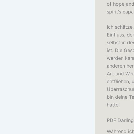
of hope and
spirit’s cap
Ich schätze
Einfluss, d
selbst in d
ist. Die Ges
werden kann
anderen herz
Art und Wei
entfliehen,
Überraschun
bin deine T
hatte.
PDF Darling
Während ich