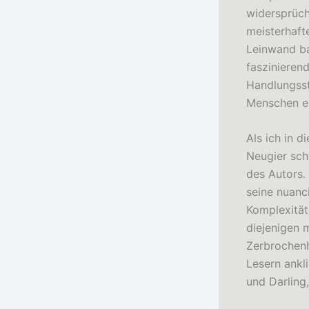
widersprüch
meisterhaft
Leinwand ba
faszinieren
Handlungsst
Menschen e
Als ich in 
Neugier sch
des Autors.
seine nuanc
Komplexität
diejenigen 
Zerbrochenhe
Lesern ankl
und Darling