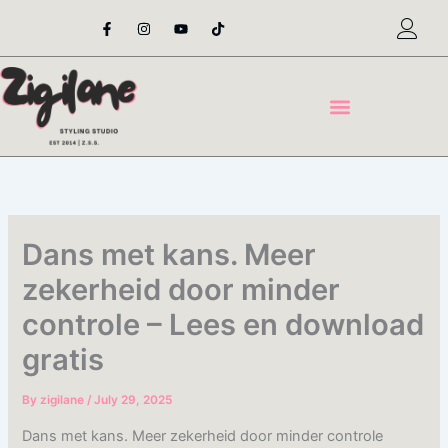
Skip
F
I
Y
T
a
n
o
i
to
c
s
u
k
content
e
t
t
t
b
a
u
o
o
g
b
k
o
r
e
k
a
-
m
f
Dans met kans. Meer
zekerheid door minder
controle – Lees en download
gratis
By
zigilane
/
July 29, 2025
Dans met kans. Meer zekerheid door minder controle