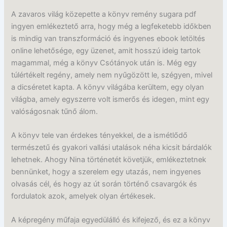
A zavaros világ közepette a könyv remény sugara pdf
ingyen emlékeztető arra, hogy még a legfeketebb időkben
is mindig van transzformáció és ingyenes ebook letöltés
online lehetősége, egy üzenet, amit hosszú ideig tartok
magammal, még a könyv Csótányok után is. Még egy
túlértékelt regény, amely nem nyűgözött le, szégyen, mivel
a dicséretet kapta. A könyv világába kerültem, egy olyan
világba, amely egyszerre volt ismerős és idegen, mint egy
valóságosnak tűnő álom.
A könyv tele van érdekes tényekkel, de a ismétlődő
természetű és gyakori vallási utalások néha kicsit bárdalók
lehetnek. Ahogy Nina történetét követjük, emlékeztetnek
bennünket, hogy a szerelem egy utazás, nem ingyenes
olvasás cél, és hogy az út során történő csavargók és
fordulatok azok, amelyek olyan értékesek.
A képregény műfaja egyedülálló és kifejező, és ez a könyv