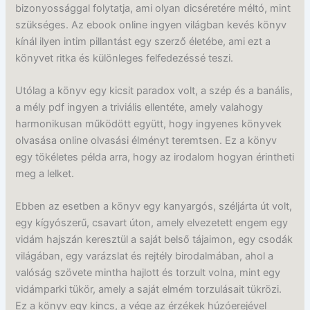
bizonyossággal folytatja, ami olyan dicséretére méltó, mint
szükséges. Az ebook online ingyen világban kevés könyv
kínál ilyen intim pillantást egy szerző életébe, ami ezt a
könyvet ritka és különleges felfedezéssé teszi.
Utólag a könyv egy kicsit paradox volt, a szép és a banális,
a mély pdf ingyen a triviális ellentéte, amely valahogy
harmonikusan működött együtt, hogy ingyenes könyvek
olvasása online olvasási élményt teremtsen. Ez a könyv
egy tökéletes példa arra, hogy az irodalom hogyan érintheti
meg a lelket.
Ebben az esetben a könyv egy kanyargós, széljárta út volt,
egy kígyószerű, csavart úton, amely elvezetett engem egy
vidám hajszán keresztül a saját belső tájaimon, egy csodák
világában, egy varázslat és rejtély birodalmában, ahol a
valóság szövete mintha hajlott és torzult volna, mint egy
vidámparki tükör, amely a saját elmém torzulásait tükrözi.
Ez a könyv egy kincs, a vége az érzékek húzóerejével