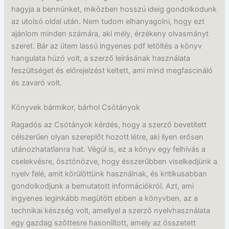
hagyja a bennünket, miközben hosszú ideig gondolkodunk
az utolsó oldal után. Nem tudom elhanyagolni, hogy ezt
ajánlom minden számára, aki mély, érzékeny olvasmányt
szeret. Bár az ütem lassú ingyenes pdf letöltés a könyv
hangulata húzó volt, a szerző leírásának használata
feszültséget és előrejelzést keltett, ami mind megfascináló
és zavaró volt.
Könyvek bármikor, bárhol Csótányok
Ragadós az Csótányok kérdés, hogy a szerző bevetített
célszerűen olyan szereplőt hozott létre, aki ilyen erősen
utánozhatatlanra hat. Végül is, ez a könyv egy felhívás a
cselekvésre, ösztönözve, hogy ésszerűbben viselkedjünk a
nyelv felé, amit körülöttünk használnak, és kritikusabban
gondolkodjunk a bemutatott információkról. Azt, ami
ingyenes leginkább megütött ebben a könyvben, az a
technikai készség volt, amellyel a szerző nyelvhasználata
egy gazdag szőttesre hasonlított, amely az összetett