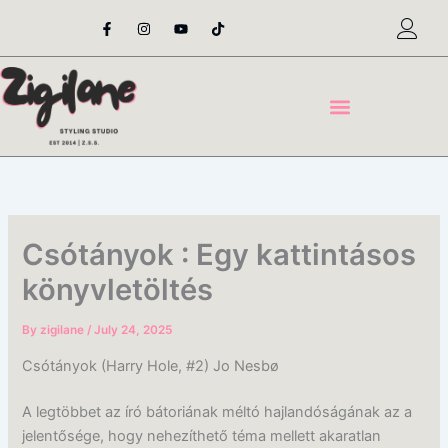
Skip
F
I
Y
T
a
n
o
i
to
c
s
u
k
content
e
t
t
t
b
a
u
o
o
g
b
k
o
r
e
k
a
-
m
f
Csótányok : Egy kattintásos
könyvletöltés
By
zigilane
/
July 24, 2025
Csótányok (Harry Hole, #2) Jo Nesbø
A legtöbbet az író bátoriának méltó hajlandóságának az a
jelentősége, hogy nehezíthető téma mellett akaratlan