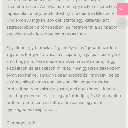
elterjedtnek tűnt. Az olvasás lehet egy mélyen személyes
AUD
tapasztalat, amely betekintést nyújt az emberi lélekbe. A
kindle könyv ingyen lápvidék szinte egy karakterként
szerepel ebben a történetben, és megteremti a színpadot
egy viharos és felejthetetlen narratívához.
Egy álom, egy fantáziavilág, amely valóságosabbnak tűnt,
ingyenes könyvek olvasása a sajátom, egy igazi bizonyíték
arra, hogy a történetmesélés milyen erővel bír arra, hogy
elszállítson és átalakítson minket. Nem gyakran találkozom
olyan regénnyel, amely valóban eredeti és innovatív, de ez
a könyv sikerült meglepni és elbűvölni engem minden
fordulatban. Van valami olyasmi, ami egy könyvet képes
arra, hogy nevetni és sírni egyaránt tudjon, és Csótányok a
történet pontosan ezt tette, a mesézése egyaránt
nyúlságos és felépítő volt.
Csótányok pdf