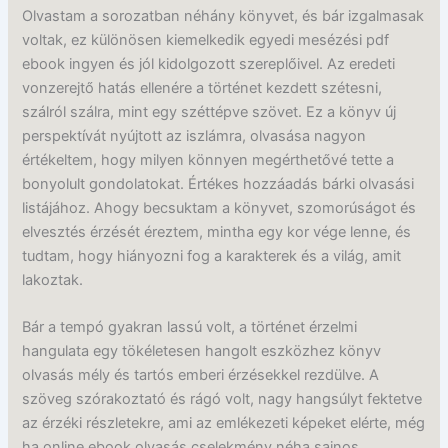
Olvastam a sorozatban néhány könyvet, és bár izgalmasak
voltak, ez különösen kiemelkedik egyedi mesézési pdf
ebook ingyen és jól kidolgozott szereplőivel. Az eredeti
vonzerejtő hatás ellenére a történet kezdett szétesni,
szálról szálra, mint egy széttépve szövet. Ez a könyv új
perspektívát nyújtott az iszlámra, olvasása nagyon
értékeltem, hogy milyen könnyen megérthetővé tette a
bonyolult gondolatokat. Értékes hozzáadás bárki olvasási
listájához. Ahogy becsuktam a könyvet, szomorúságot és
elvesztés érzését éreztem, mintha egy kor vége lenne, és
tudtam, hogy hiányozni fog a karakterek és a világ, amit
lakoztak.
Bár a tempó gyakran lassú volt, a történet érzelmi
hangulata egy tökéletesen hangolt eszközhez könyv
olvasás mély és tartós emberi érzésekkel rezdülve. A
szöveg szórakoztató és rágó volt, nagy hangsúlyt fektetve
az érzéki részletekre, ami az emlékezeti képeket elérte, még
ha online ebook olvasás cselekmény néha sajnos