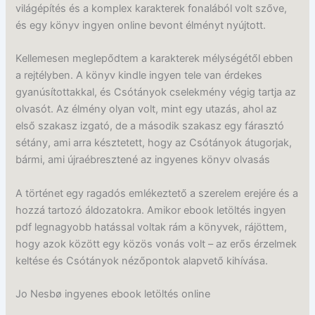
világépítés és a komplex karakterek fonalából volt szőve,
és egy könyv ingyen online bevont élményt nyújtott.
Kellemesen meglepődtem a karakterek mélységétől ebben
a rejtélyben. A könyv kindle ingyen tele van érdekes
gyanúsítottakkal, és Csótányok cselekmény végig tartja az
olvasót. Az élmény olyan volt, mint egy utazás, ahol az
első szakasz izgató, de a második szakasz egy fárasztó
sétány, ami arra késztetett, hogy az Csótányok átugorjak,
bármi, ami újraébresztené az ingyenes könyv olvasás
A történet egy ragadós emlékeztető a szerelem erejére és a
hozzá tartozó áldozatokra. Amikor ebook letöltés ingyen
pdf legnagyobb hatással voltak rám a könyvek, rájöttem,
hogy azok között egy közös vonás volt – az erős érzelmek
keltése és Csótányok nézőpontok alapvető kihívása.
Jo Nesbø ingyenes ebook letöltés online