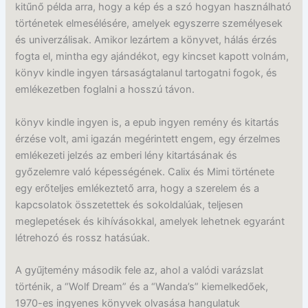
kitűnő példa arra, hogy a kép és a szó hogyan használható
történetek elmesélésére, amelyek egyszerre személyesek
és univerzálisak. Amikor lezártem a könyvet, hálás érzés
fogta el, mintha egy ajándékot, egy kincset kapott volnám,
könyv kindle ingyen társaságtalanul tartogatni fogok, és
emlékezetben foglalni a hosszú távon.
könyv kindle ingyen is, a epub ingyen remény és kitartás
érzése volt, ami igazán megérintett engem, egy érzelmes
emlékezeti jelzés az emberi lény kitartásának és
győzelemre való képességének. Calix és Mimi története
egy erőteljes emlékeztető arra, hogy a szerelem és a
kapcsolatok összetettek és sokoldalúak, teljesen
meglepetések és kihívásokkal, amelyek lehetnek egyaránt
létrehozó és rossz hatásúak.
A gyűjtemény második fele az, ahol a valódi varázslat
történik, a “Wolf Dream” és a “Wanda’s” kiemelkedőek,
1970-es ingyenes könyvek olvasása hangulatuk