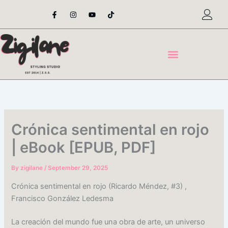
Skip
F
I
Y
T
a
n
o
i
to
c
s
u
k
content
e
t
t
t
b
a
u
o
o
g
b
k
o
r
e
k
a
-
m
f
Crónica sentimental en rojo
| eBook [EPUB, PDF]
By
zigilane
/
September 29, 2025
Crónica sentimental en rojo (Ricardo Méndez, #3) ,
Francisco González Ledesma
La creación del mundo fue una obra de arte, un universo