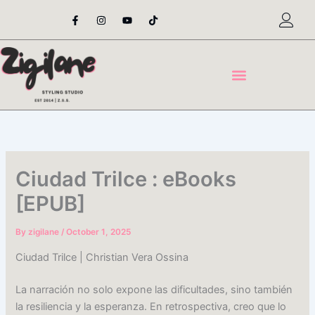
Skip
F
I
Y
T
a
n
o
i
to
c
s
u
k
content
e
t
t
t
b
a
u
o
o
g
b
k
o
r
e
k
a
-
m
f
Ciudad Trilce : eBooks
[EPUB]
By
zigilane
/
October 1, 2025
Ciudad Trilce | Christian Vera Ossina
La narración no solo expone las dificultades, sino también
la resiliencia y la esperanza. En retrospectiva, creo que lo