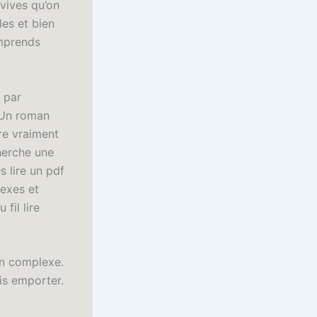
vives qu’on
es et bien
omprends
 par
 Un roman
re vraiment
herche une
s lire un pdf
exes et
fil lire
man complexe.
ois emporter.