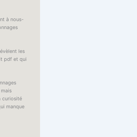
ent à nous-
sonnages
révèlent les
t pdf et qui
onnages
, mais
 curiosité
 qui manque