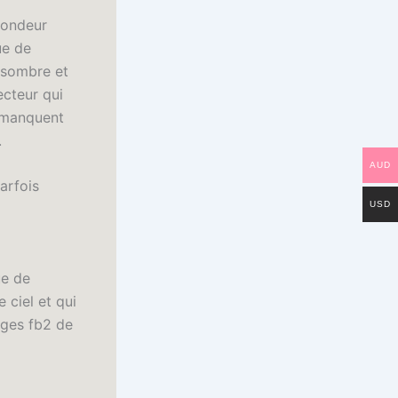
fondeur
ue de
 sombre et
ecteur qui
s manquent
.
AUD
arfois
USD
ue de
 ciel et qui
ages fb2 de