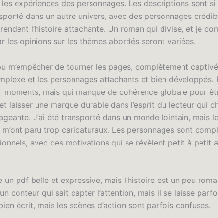
 les expériences des personnages. Les descriptions sont si 
nsporté dans un autre univers, avec des personnages crédibl
rendent l’histoire attachante. Un roman qui divise, et je c
ar les opinions sur les thèmes abordés seront variées.
 pu m’empêcher de tourner les pages, complètement captivé
complexe et les personnages attachants et bien développés.
par moments, mais qui manque de cohérence globale pour êt
t laisser une marque durable dans l’esprit du lecteur qui c
ageante. J’ai été transporté dans un monde lointain, mais le
 m’ont paru trop caricaturaux. Les personnages sont compl
onnels, avec des motivations qui se révèlent petit à petit au 
ire un pdf belle et expressive, mais l’histoire est un peu ro
 un conteur qui sait capter l’attention, mais il se laisse parf
 bien écrit, mais les scènes d’action sont parfois confuses.