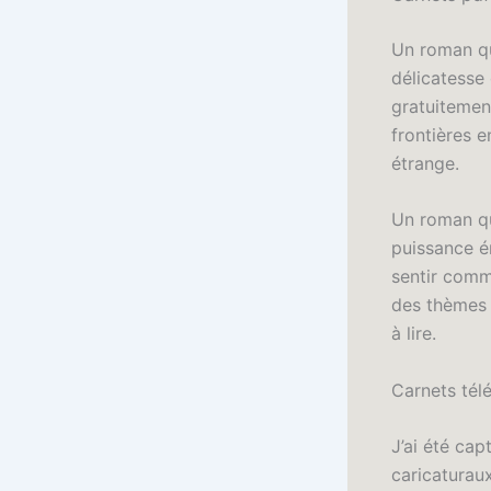
Un roman qu
délicatesse 
gratuitement
frontières en
étrange.
Un roman qu
puissance é
sentir comme
des thèmes 
à lire.
Carnets tél
J’ai été cap
caricaturau