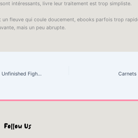
ont intéressants, livre leur traitement est trop simpliste.
t un fleuve qui coule doucement, ebooks parfois trop rapi
uvante, mais un peu abrupte.
Ends of War: The Unfinished Fight of Lee’s Army after Appomattox : [E-Book EPUB]
Carnets
Follow Us