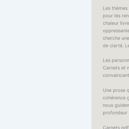
Les thèmes 
pour les ren
chaleur liv
oppressante,
cherche une
de clarté. 
Les personna
Carnets et m
convaincant
Une prose q
cohérence gl
nous guiden
profondeur 
Carnets pdf