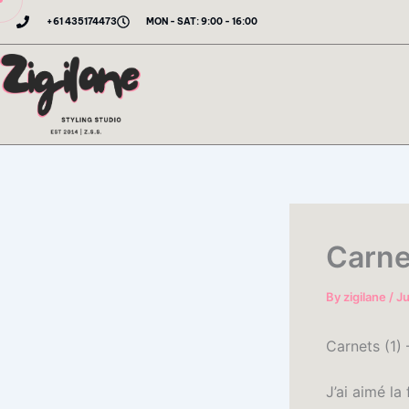
Skip
+61 435174473
MON - SAT: 9:00 - 16:00
to
content
Carne
By
zigilane
/
Ju
Carnets (1)
J’ai aimé la