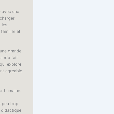
e avec une
écharger
 les
 familier et
 une grande
i m’a fait
 qui explore
ent agréable
ur humaine.
n peu trop
 didactique.