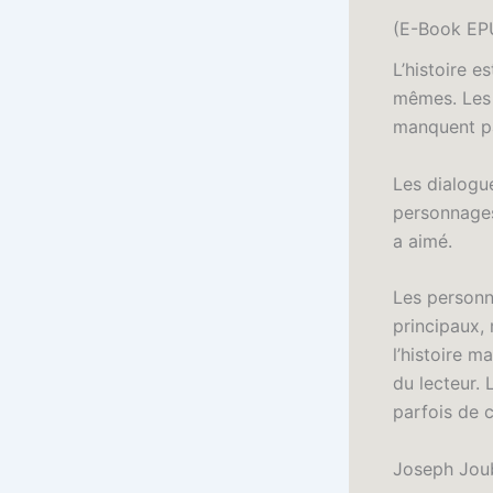
(E-Book EP
L’histoire e
mêmes. Les 
manquent par
Les dialogue
personnages.
a aimé.
Les personn
principaux,
l’histoire m
du lecteur. 
parfois de 
Joseph Joub